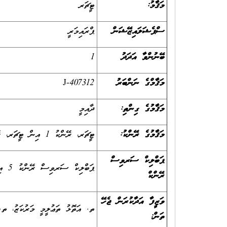
މަޤާމު:
ޓީޗަރ
ސްޕެޝަލައިޒޭޝަން
ޕްރައިމަރީ
ބޭނުންވާ އަދަދު
1
މަޤާމްގެ ނަންބަރު
J-407312
މަޤާމުގެ ގިންތި:
ދާއިމީ
މަޤާމުގެ ރޭންކު:
ޓީޗަރ، ރޭންކު 1 އިން ޓީޗަރ، ރޭންކު 3 އަށް
ޕަބްލިކް ސަރވިސް
ޕަބްލިކް ސަރވިސް ރޭންކު 5 އިން ޕަބްލިކް ސަރވިސް ރޭންކު 8 އަށް
ރޭންކް
ވަޒީފާ އަދާކުރަން ޖެހޭ
ތ. އަތޮޅު ތަޢުލީމީ މަރުކަޒު، ތ. 
ތަން: