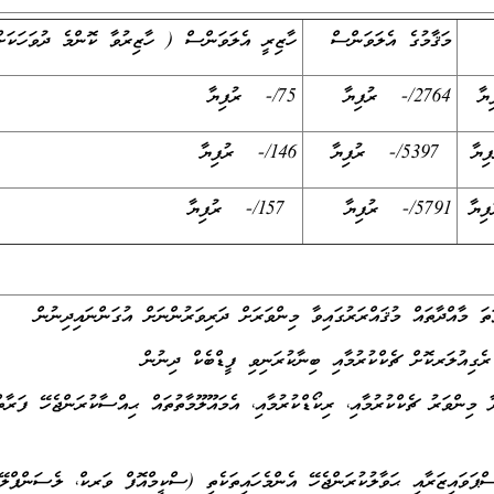
މަޤާމުގެ އެލަވަންސް
ހާޒިރީ އެލަވަންސް ( ހާޒިރުވާ ކޮންމެ ދުވަހަކަށ
2764/- ރުފިޔާ
75/- ރުފިޔާ
5397/- ރުފިޔާ
146/- ރުފިޔާ
5791/- ރުފިޔާ
157/- ރުފިޔާ
 މިންވަރު ޗެކްކުރުމާއި، ރިކޯޑްކުރުމާއި، އެމައޫލޫމާތުތައް ޙިއްސާކުރަންޖެހޭ ފަރާތް
ސްޕަވައިޒަރާއި ޙަވާލުކުރަންޖެހޭ އެންމެހައިތަކެތި (ސްކީމްއޮފް ވަރކް، ލެސަންޕްލޭނ