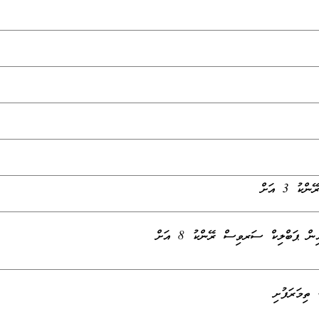
ތިމަރަފުށި