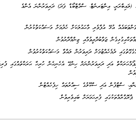
އް (ލައިބްރަރީ، އިންޓަރނެޓް، ސްމާޓްބޯޑް ފަދަ) ދަރިވަރުންނަ އެންމެ
ނިފޯމްޙަރަކާތް އަދި ދަރިވަރުންނަށް ހިންގޭ އެހެނިހެން ހުރިހާ ޙަރަކާތެއްގައި ފުރިހަ
ވުން