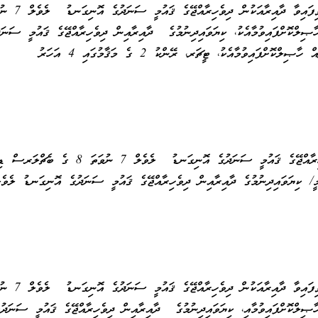
ކިޔަވައިދޭ މާއްދާއަށް ޚާއްޞަކުރެވިފައިވާ ދާއިރާއަކުން 
ިލްކޮށްފައިވުމާއެކު، ކިޔަވައިދިނުމުގެ ދާއިރާއިން ދިވެހިރާއްޖޭގެ ޤައުމީ ސަނަދ
އޮނިގަނޑު ލެވެލް 9 ގެ ސަނަދެއް ހާޞިލްކޮށްފައިވުމާއެކު، ޓީޗަރ، ރޭންކު 2 ގެ މަޤާމުގައި 4 އަހަރު
ކިޔަވައިދިނުމުގެ ދާއިރާއިން ދިވެހިރާއްޖޭގެ ޤައުމީ ސަނަދުގެ އޮނިގަނޑު ލެވެލް 7 ނުވަތަ 8
ކިޔަވައިދޭ މާއްދާއަށް ޚާއްޞަކުރެވިފައިވާ ދާއިރާއަކުން 
ިލްކޮށްފައިވުމާއި، ކިޔަވައިދިނުމުގެ ދާއިރާއިން ދިވެހިރާއްޖޭގެ ޤައުމީ ސަނަދުގ