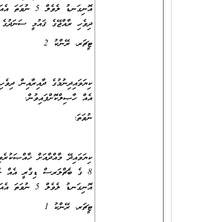
އޮނިގަނޑު ލެވެލ
ދިވެހި ރާއްޖޭގެ ޤައުމީ ސަނަދުގެ އޮނިގަނޑު ލެވެލް 10 
ޓީޗަރ، ރޭންކު 2
އެއް ހާޞިލްކޮށްފައިވުން.
ނުވަތަ؛
8 ގެ ބެޗްލަރސް ޑިގްރީ އެއް ހާޞ
އޮނިގަނޑު ލެވެލް 5 ނުވަތަ އެއަށްވުރެ މަތީ ސަނަދެއް ހާޞިލްކޮށްފައިވުން.
ޓީޗަރ، ރޭންކު 1