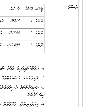
މުސާރަ:
ޓީޗަރ ރޭންކު
މުސާރަ
ރޭންކު 1
9214/- ރުފިޔާ
ރޭންކު 2
11564/- ރުފިޔާ
ރޭންކު 3
12409/- ރުފިޔާ
1- ޙަވާލުކުރެވިފައިވާ މާއްދާ ނުވަތަ މާއްދާތައް މުޤައްރަރުގައިވާ މިންވަރަށް ދަރިވަރުންނަށް އުގަންނައިދިނުން
2- ދަރިވަރުންގެ މަސައްކަތްތައް ރެގިއުލަރކޮށް ޗެކްކުރުމާއި ބިނާކުރަނިވި ފީޑްބެކް ދިނުން
3- ދަރިވަރުންނަށް ޙާސިލްވަމުންދާ
ޙިއްސާކުރުން
4- ކިޔަވައިދިނުމާއި ގުޅޭގޮތުން 