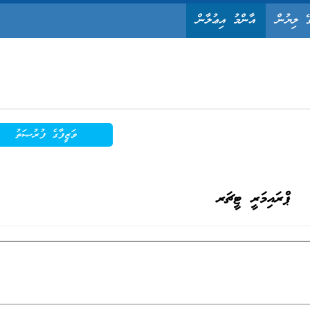
ޭ ލިޔުން
އާންމު އިޢުލާން
ވަޒީފާގެ ފުރުޞަތު
ޕްރައިމަރީ ޓީޗަރ