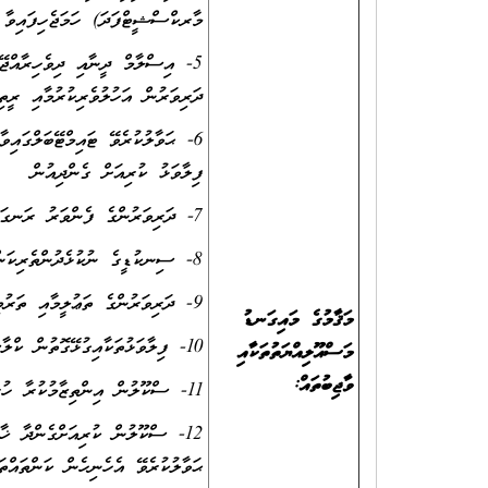
މާރކްސްޝީޓްފަދަ) ހަމަޖެހިފައިވާ 
5- އިސްލާމް ދީނާއި ދިވެހިރާއްޖޭ
ދަރިވަރުން އަހުލުވެރިކުރުމާއި ރީތ
6- ޙަވާލުކުރެވޭ ޓައިމްޓޭބަލްގައިވ
ފިލާވަޅު ކުރިއަށް ގެންދިއުން
7- ދަރިވަރުންގެ ފެންވަރު ރަނގަޅުކުރުމަށް ކުރަންޖެހޭ ހުރިހާ މަސައްކަތެއް ލަސްނުކޮށް ކުރުން
8- ސިނކުޑީގެ ނުކުޅެދުންތެރިކަން ހުންނަކުދިންފިޔަވައި އެހެންހުރިހާ ކުދިންނަށް ލިޔަންކިޔަން ދަސްކޮށް ދިނުން
9- ދަރިވަރުންގެ ތަޢުލީމާއި ތަރުބިއްޔަތާއިގުޅޭގޮތުން ބެލެނިވެރިންނާއި (ރެގިއުލަރކޮށް) މަޢުލޫމާތު ޙިއްސާކުރުން
މަޤާމުގެ މައިގަނޑު
10- ފިލާވަޅުތަކާއިގުޅޭގޮތުން ކްލާސްރޫމުގައި ޑިސްޕްލޭކުރުން
މަސްއޫލިއްޔަތުތަކާއި
ވާޖިބުތައް
:
11- ސްކޫލުން އިންތިޒާމުކުރާ ހުރިހާ ބައްދަލުވުންތަކަށް ގަޑިއަށް ޙާޒިރުވުން
12- ސްކޫލުން ކުރިއަށްގެންދާ ޚާ
ޙަވާލުކުރެވޭ އެހެނިހެން ކަންތައްތ