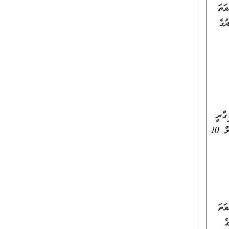
ދިވެހިރާއްޖޭގެ ޤައުމީ ސަނަދުގެ އޮނިގަނޑު ލެވެލް 7 ނުވަތަ
ުގެ
 ގެ ބެޗްލަރސް ޑިގްރީ
އެއް ހާޞިލްކޮށްފައިވުމާއި، ތަޢުލީމީ/ ކިޔަވައިދިނުމުގެ ދާއިރާއިން ދިވެހިރާއްޖޭގެ ޤައުމީ ސަނަދުގެ އޮނިގަނޑު ލެވެލް 10
ދިވެހިރާއްޖޭގެ ޤައުމީ ސަނަދުގެ އޮނިގަނޑު ލެވެލް 7 ނުވަތަ
ެ