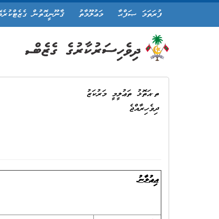
ފުރަތަމަ ޞަފްޙާ
މަޢުލޫމާތު
ޤާނޫނީގޮތުން ގެޒެޓްކުރެވ
ތ.އަތޮޅު ތަޢުލީމީ މަރުކަޒު
ދިވެހިރާއްޖެ
އިޢުލާނު