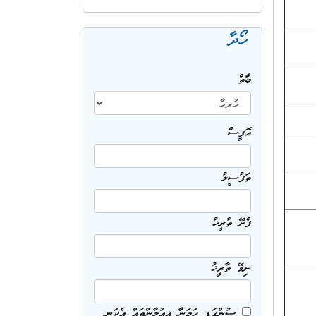
ހޯދާ
ބާވަތް
އޮފީސް
ތަފުސީލު
ފެށޭ ތާރީޚު
ނިމޭ ތާރީޚު
ސުންގަޑި ހަމަނުވާ އިޢުލާންތައް އެކަނި