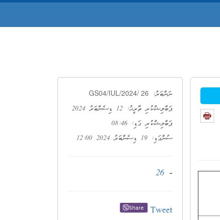
GS04/IUL/2024/ 26
ނަންބަރު:
ޕަބްލިޝްކުރި ތާރީޚު: 12 ޑިސެންބަރު 2024
ޕަބްލިޝްކުރި ގަޑި: 08:46
ސުންގަޑި: 19 ޑިސެންބަރު 2024 12:00
26
-
Tweet
Share