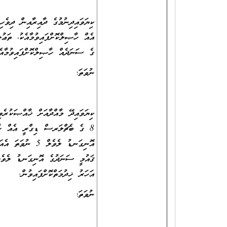
ގެ ސަނަދެއް ހާޞިލްކޮށްފައިވުމާއެކު ޓީޗަރ، ރޭންކު 2 ގެ މަޤާމު
ނުވަތަ؛
8 ގެ ބެޗްލަރސް ޑިގްރީ އެއް ހާޞ
އޮނިގަނޑު ލެވެލ
އަހަރު ޚިދުމަތްކޮށްފައިވުން.
ނުވަތަ؛