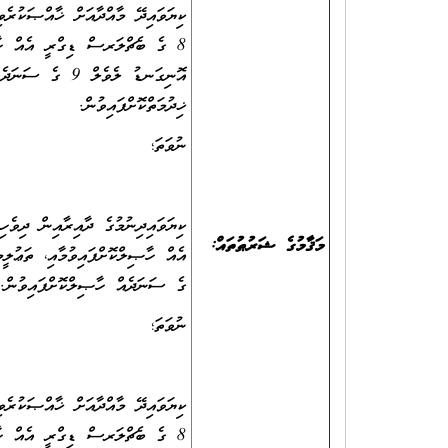
8 ގެ ބެޗްލަރސް ޑިގްރީ އެއް ހާޞ
ޚިދުމަތްކޮށްފައިވުން.
ނުވަތަ؛
މަޤާމުގެ ޝަރުޠުތައް:
ގެ ސަނަދެއް ހާޞިލްކޮށްފައިވުން.
ނުވަތަ؛
8 ގެ ބެޗްލަރސް ޑިގްރީ އެއް ހާޞ