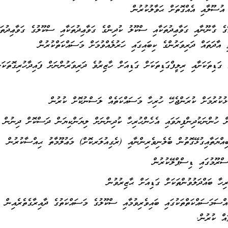
އުސޫލާއި އެއްގޮތަށް ޙަވާލުކުރުން
ގެ ގާނޫނާއި ގަވާޢިދުތަކާއި ސްކޫލު ކުދިންގެ ގަވާޢިދުތަކާއި ސްކޫލުގެ ގަވާޢިދުތަކ
ި އާދަތައް ދަރިވަރުންގެ ކިބައިގައި ހަރުލެއްވުމަށް މަސައްކަތްކުރުން
ާ ގަޑިތަކަށާއި ރިލީފްގަޑިތަކަށް ގަޑިއަށް ހާޒިރުވެ ދަރިވަރުންނަށް ފައިދާހުރިގޮތަކަށ
އްސަމަސައްކަތްތަކުގައި ބައިވެރިވުމާއި ސްކޫލުގެ މަސައްކަތުގެ ދާއިރާގެތެރެއިން
ައް ކުރުން.