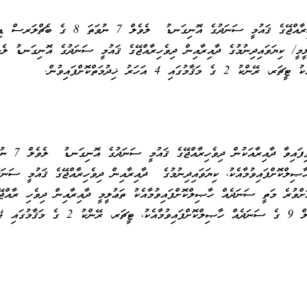
ކިޔަވައިދިނުމުގެ ދާއިރާއިން ދިވެހިރާއްޖޭގެ ޤައުމީ ސަނަދުގެ އޮނިގަނޑު ލެވެލް 7 ނުވަތަ 8
ގައި 4 އަހަރު ޚިދުމަތްކޮށްފައިވުން.
ކިޔަވައިދޭ މާއްދާއަށް ޚާއްޞަކުރެވިފައިވާ ދާއިރާއަކުން 
ިލްކޮށްފައިވުމާއެކު، ކިޔަވައިދިނުމުގެ ދާއިރާއިން ދިވެހިރާއްޖޭގެ ޤައުމީ ސަނަދ
ް 5 ނުވަތަ އެއަށްވުރެ މަތީ ސަނަދެއް ހާޞިލްކޮށްފައިވުމާއެކު ތަޢުލީމީ ދާއިރާއިން ދިވެހި ރާއްޖޭ
ޤައުމީ ސަނަދުގެ އޮނިގަނޑު ލެވެލް 9 ގެ ސަނަދެއް ހާޞިލްކޮށް