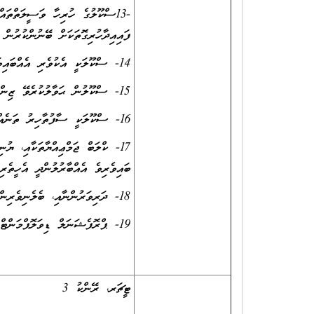
-13ސްކޫލުގެ ހުރިހާ ވަސީލަތްތަ
ފައިއިދާހުރިގޮތަކަށް ބޭނުންކުރުން
14- ސްކޫލަކީ އެކުވެރި އެއްބައިވަންތަބައެއް އުޅޭ އުފާވެރި މާޙައުލަކަށް ހެދުމަށް މަސައްކަތްކުރުން
15- ސްކޫލުން ޙަވާލުކުރެވޭ ޒިންމާތަކާއިގުޅިގެން ޖަވާބުދާރީވުމާއި ޒިންމާދާރުވުން
16- ސްކޫލަކީ ސާފުތާހިރު ތަނެއްގެގޮތުގައި ދެމެހެއްޓުމަށް ދަރިވަރުން ލައްވާ މަސައްކަތްކުރުވުން
17- ކްލަބް ޖަމްޢިއްޔާތަކާއި، ޔު
ބައިވެރިވެ އެއްބާރުލުންދީ އެހީތެރި
18- ދަރިވަރުންނާއި، ބެލެނިވެރިންނާއި، ސްޓާފުން އަދި ސްކޫލުގެ ސިއްރުތައް ހިފެހެއްޓުން
19- ޕްރޮފެޝަނަލް ޑިވަލޮޕްމަންޓް ޕްރޮގްރާމްތަކުގައި ފުރިހަމަޔަށް ބައިވެރިވުން
ޓީޗަރ، ރޭންކު 3