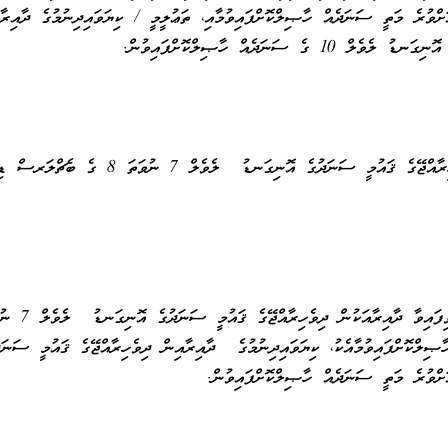
ް 5 ނުވަތަ އެއަށްވުރެ މަތީ ސަނަދެއް ހާޞިލްކޮށްފައިވުމާއި، ތަޢުލީމީ / ކިޔަވައިދިނުމުގެ ދާއިރާ
ގެ ސަނަދެއް ހާޞިލްކޮށްފައިވުން.
ކިޔަވައިދިނުމުގެ ދާއިރާއިން ދިވެހިރާއްޖޭގެ ޤައުމީ ސަނަދުގެ އޮނިގަނޑު ލެވެލް 7 ނުވަތަ 8
ކިޔަވައިދޭ މާއްދާއަށް ޚާއްޞަކުރެވިފައިވާ ދާއިރާއަކުން 
ިލްކޮށްފައިވުމާއެކު، ކިޔަވައިދިނުމުގެ ދާއިރާއިން ދިވެހިރާއްޖޭގެ ޤައުމީ ސަނަދ