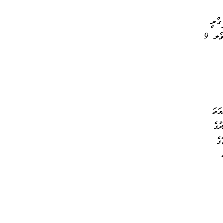
 ގެ ބެޗްލަރސް ޑިގްރީ
އެއް ހާޞިލްކޮށްފައިވުމާއެކު، ތަޢުލީމީ/ ކިޔަވައިދިނުމުގެ ދާއިރާއިން ދިވެހިރާއްޖޭގެ ޤައުމީ ސަނަދުގެ އޮނިގަނޑު ލެވެލ 9
ދިވެހިރާއްޖޭގެ ޤައުމީ ސަނަދުގެ އޮނިގަނޑު ލެވެލް 7 ނުވަތަ
ުގެ
ގެ
ފައިވުމާއެކު، ޓީޗަރ، ރޭންކު 2 ގެ މަޤާމުގައި 4