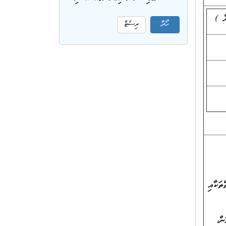
ް )
ތަކާއި
ް،