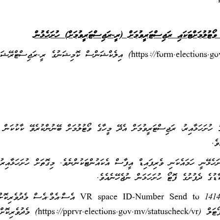
ޯޓުލުމަށްޓަކައި ރަޖިސްޓަރީވުމަށް (ރީ-ރަޖިސްޓަރީވުމަށް) ހުށަހެޅުން
ރީރަޖިސްޓަރީ ވުމަށް އެދި ހުށަހަޅާނީ އޮންލައިންކޮށް(https://form.elections.gov.mv) އިލެކްޝަންސް ކޮމިޝަނުގެ ރީ-ރަޖިސްޓްރ
 ހުށަހަޅާއިރު، ރަޖިސްޓަރީވުމަށް އެދޭ މީހާގެ ވޯޓުލުމަށް ބޭނުންކުރެވޭ ކާކުކަން
ެ.
ެޅޭނީ ހަމައެކަނި ވެރިފައިޑް އީފާސް އެކައުންޓަކުންނެވެ. މިގޮތަށް ހުށަހަޅާއިރު
ޑުގެ ދެފުށުގެ ފޮޓޯ ހުށަހަޅަން ނުޖެހޭނެއެވެ.
މިހާރު ވޯޓުލުމަށް ރަޖިސްޓަރީވެފައިވާ ތަނުގެ މަޢުލޫމާތު ((VR space ID-Number Send to 1414 އެސް.އެމް.އެސް މެދުވެރިކޮ
ޗެކްކުރެވޭނެއެވެ.އަދި، ކޮމިޝަނުގެ އޮންލައިން ރަޖިސްޓަރީ ޕޯޓަލް (lections.gov.mv/statuscheck/vr