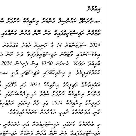
އިޢުލާން
ހއ.މާރަންދޫ ކައުންސިލް މެންބަރު
އިންތިޚާބު ކުރުމަށް ބާއ
ވޯޓުލާން ރަޖިސްޓަރީވެފައިވާ ތަން ނޫން އެހެން ތަނެއްގައި 
2024 ސެޕްޓެންބަރު 14 ވާ ހޮނިހިރު ދުވަހ
ހުޅުވާލައިފީމެވެ. މި އިންތިޚާބުގައި ރަޖިސްޓަރީ ވާނީ ހއ.
ރައްޔިތުންގެ މަޖިލީހުގެ 
މެންބަރު އިންތިޚާބު ކުރުމަށް ބާއްވާ ބައި-އިލެކްޝަނުގައި ވޯ
މަޖިލީހުގެ އިންތިޚާބު 2024 ގައި މާލެ 
ވާނީ އެފަރާތެއްގެ ދާއިމީ އެޑްރެހަށް ބަދަލުކުރެވިފައެވެ.
މި މުއްދަތުގެ ތެރޭގައި ރަޖިސްޓަރީވުމަށް އެދި ހުށަހަޅާނީ އ
ރަޖިސްޓަރީވެފައިވާ ތަން ނޫން އެހެން ތަނަކަށް ރަޖިސްޓަރީވ