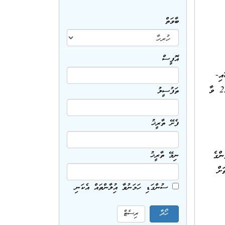
ބާވަތް
އޮފީސް
އި-
އިލެކްޝަނުގައި ވޯޓުލާން ރަޖިސްޓަރީވެފައިވާ ތަން ނޫން އެހެންތަނެއްގައި ވޯޓުލުމަށްޓަކައި ރަޖިސްޓަރީވުމުގެ ފުރުޞަތު 2024 އޮގަސްޓު 25 ވާ
ތަފުސީލު
ފެށޭ ތާރީޚު
ންގެ
ނިމޭ ތާރީޚު
ަށް
ސުންގަޑި ހަމަނުވާ އިޢުލާންތައް އެކަނި