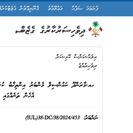
ފުރަތަމަ ޞަފްޙާ
މަޢުލޫމާތު
ޤާނޫނީގޮތުން ގެޒެޓްކުރެވ
އިލެކްޝަންސް ކޮމިޝަން
ދިވެހިރާއްޖެ
ހއ.މާރަންދޫ ކައުންސިލް މެންބަރު އިންތިޚާބު ކުރ
އެހެން ތަނެއްގައި ވ
ނަންބަ
ރު
(IUL)38-DC/38/2024/453 :