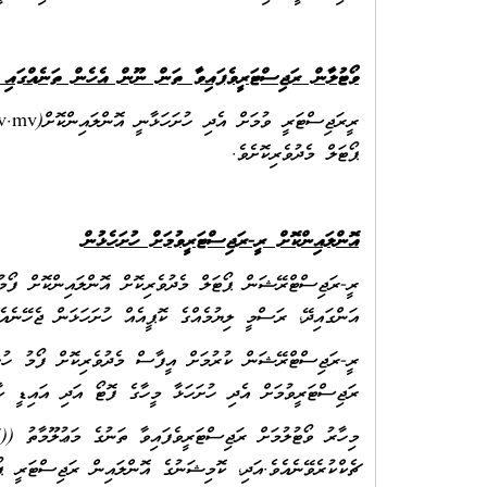
ވޯޓުލާން ރަޖިސްޓަރީވެފައިވާ ތަން ނޫން އެހެން ތަނެއްގައި ވ
ޕޯޓަލް މެދުވެރިކޮށެވެ.
އޮންލައިންކޮށް ރީ-ރަޖިސްޓަރީވުމަށް ހުށަހެޅުން
ރީ-ރަޖިސްޓްރޭޝަން ޕޯޓަލް މެދުވެރިކޮށް އޮންލައިންކޮށް ފޯމު
އަންގައިދޭ، ރަސްމީ ލިޔުމެއްގެ ކޮޕީއެއް ހުށަހަޅަން ޖެހޭނެއެވ
ރީ-ރަޖިސްޓްރޭޝަން ކުރުމަށް އީފާސް މެދުވެރިކޮށް ފޯމު ހުށަހ
ރަޖިސްޓަރީވުމަށް އެދި ހުށަހަޅާ މީހާގެ ފޮޓޯ އަދި އައިޑީ ކާ