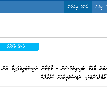
ޭ ލިޔުން
އާންމު އިޢުލާން
ޢާންމު މަޢުލޫމާތު
ުމަށް ބާއްވާ ބައި-އިލެކްޝަން - ވޯޓުލާން ރަޖިސްޓަރީވެފައިވާ ތަން 
ޯޓުލުމަށްޓަކައި ރަޖިސްޓަރީވުމަށް ހުޅުވާލުން