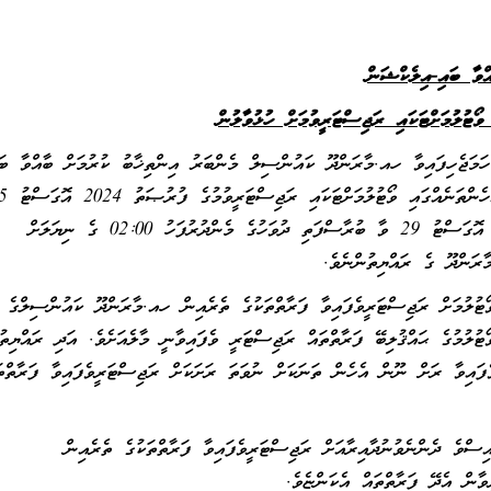
ްވާ ބައި-އިލެކްޝަން
ވޯޓުލުމަށްޓަކައި ރަޖިސްޓަރީވުމަށް ހ
ުޅުވާލުން
ު ބޭއްވުމަށް ހަމަޖެހިފައިވާ ހއ.މާރަންދޫ ކައުންސިލް މެންބަރު އިންތިޚާބު ކުރުމަށް ބާއްވާ ބަ
އާދީއްތަ ދުވަހުގެ ހެނދުނު 10:00 އިން ފެށިގެން 2024 އޮގަސްޓު 29 ވާ ބުރާސްފަތި ދުވަހުގެ މެންދުރުފަހު 02:00 ގެ ނިޔަލަށް
މާރަންދޫ ގެ ރައްޔިތުންނެވެ.
އިންތިޚާބު 2024 ގައި މާލޭގައި ވޯޓުލުމަށް ރަޖިސްޓަރީވެފައިވާ ފަރާތްތަކުގެ ތެރެއިން ހއ.މާރަންދޫ ކައުންސިލްގެ
ޓުލުމުގެ ޙައްޤުލިބޭ ފަރާތްތައް ރަޖިސްޓަރީ ވެފައިވާނީ މާލެއަށެވެ. އަދި ރައްޔިތު
ފިޔަވައި ރަށްވެހިވެފައިވާ ރަށް ނޫން އެހެން ތަނަކަށް ނުވަތަ ރަށަކަށް ރަޖިސްޓަރީވެފައިވާ ފަރާތްތ
ިސްވެ ދެންނެވުނުދާއިރާއަށް ރަޖިސްޓަރީވެފައިވާ ފަރާތްތަކުގެ ތެރެއިން
ާން އެދޭ ފަރާތްތައް އެކަންޏެވެ.