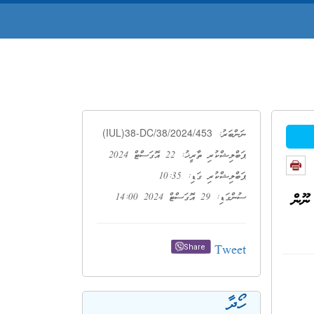
(IUL)38-DC/38/2024/453
ނަންބަރު:
ޕަބްލިޝްކުރި ތާރީޚު: 22 އޮގަސްޓް 2024
ޕަބްލިޝްކުރި ގަޑި: 10:35
ނޫން
ސުންގަޑި: 29 އޮގަސްޓް 2024 14:00
Tweet
Share
ހޯދާ