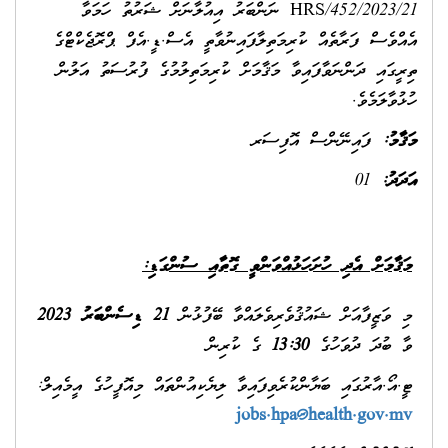
HRS/452/2023/21 ނަންބަރު އިއުލާނަށް ޝަރުތު ހަމަވާ
އެއްވެސް ފަރާތެއް ކުރިމަތިލާފައިނުވާތީ އެސް.ޑީ.އެފް ޕްރޮޖެކްޓްގެ
ތިރީގައި ދަންނަވާފައިވާ މަޤާމަށް ކުރިމަތިލުމުގެ ފުރުސަތު އަލުން
ހުޅުވާލަމެވެ.
މަޤާމު
:
ފައިނޭންސް އޮފިސަރ
އަދަދު
:
01
މަޤާމަށް އެދި ހުށަހަޅުއްވަންވީ ގޮތާއި ސުންގަޑި:
މި ވަޒީފާއަށް ޝައުޤުވެރިވެލައްވާ ބޭފުޅުން
21
ޑިސެންބަރު 2023
ވާ ބުދަ ދުވަހުގެ
13:30
ގެ ކުރިން
ޓީ.އޯ.އާރުގައި ބަޔާންކުރެވިފައިވާ ލިޔެކިއުންތައް މިއޮފީހުގެ އީމެއިލް:
jobs.hpa@health.gov.mv