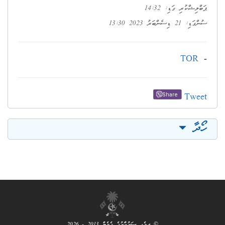
ޕަބްލިޝްކުރި ގަޑި: 14:32
ސުންގަޑި: 21 ޑިސެންބަރު 2023 13:30
TOR
-
Tweet
Share
ހޯދާ
© ދިވެހި ސަރުކާރުގެ ގެޒެޓް 2013 - 2026