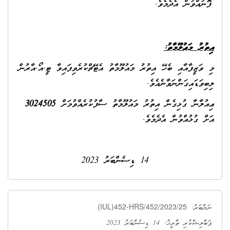
ފޮނުއްވުން އެދެމެވެ.
އިތުރު މަޢުލޫމާތު
:
މި ވަޒީފާއާއި ބެހޭ އިތުރު މައުލޫމާތު އެޓޭޗްކުރެވިފައިވާ ޓީ.އޯ.އާރުން
ލިބިވަޑައިގަންނަވާނެއެވެ.
ޢިއުލާނާ ގުޅިގެން އިތުރު މައުލޫމާތު ސާފުކުރެއްވުމަށް
3024505
އަށް ގުޅުއްވުން އެދެމެވެ.
14 ޑިސެންބަރު 2023
(IUL)452-HRS/452/2023/25
ނަންބަރު:
ޕަބްލިޝްކުރި ތާރީޚު: 14 ޑިސެންބަރު 2023