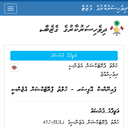
ދިވެހިސަރުކާރުގެ ގެޒެޓް
oggle
ation
ވަޒީފާގެ ފުރުޞަތު
ހެލްތު ޕްރޮޓެކްޝަން އެޖެންސީ
ދިވެހިރާއްޖެ
ފައިނޭންސް އޮފިސަރ - ހެލްތު ޕްރޮޓެކްޝަން އެޖެންސީ
ވަޒީފާގެ ފުރުޞަތު
ހެލްތު ޕްރޮޓެކްޝަން އެޖެންސީގެ (IUL)452-