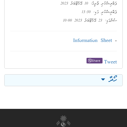
ޕަބްލިޝްކުރި ތާރީޚު: 10 އޮކްޓޫބަރު 2023
ޕަބްލިޝްކުރި ގަޑި: 13:30
ސުންގަޑި: 23 އޮކްޓޫބަރު 2023 10:00
Information Sheet
-
Tweet
Share
ހޯދާ