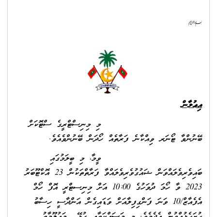
`
އިޢުލާން
މި މިނިސްޓްރީގެ ސްޓޮކަށް
ބޭނުންވާ ޓޯނަރ ވިއްކާނެ ފަރާތެއް ހޯދަން ބޭނުންވެއެވެ.
ވީމާ، މި ބީލަމުގައި
ބައިވެރިވެލައްވަން ޝައުގުވެރިވެލައްވާ ފަރާތްތަކުން 23 އޮކްޓޫބަރު
2023 ވާ ހޯމަ ދުވަހުގެ 10:00 އަށް މިނިސޓްރީ އޮފް ހޯމް
އެފެއާޒް/10 ވަނަ ފަންގިފިލާއަށް ވަޑައިގެން އަންދާސީ ހިސާބު
ހުށަހެޅުއްވުން އެދެމެވެ. މި މަސައްކަތާއި ގުޅޭ މަޢުލޫމާތު