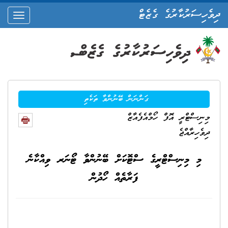
ދިވެހިސަރުކާރުގެ ގެޒެޓް
oggle
ation
ގަންނަން ބޭނުންވާ ތަކެތި
މިނިސްޓްރީ އޮފް ހޯމްއެފެއާޒް
ދިވެހިރާއްޖެ
މި މިނިސްޓްރީގެ ސްޓޮކަށް ބޭނުންވާ ޓޯނަރ ވިއްކާނެ
ފަރާތެއް ހޯދުން