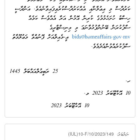
ކަރުދާސް މި އިޢުލާނާއި އެއްކަރުދާސްކުރެވިފައިވާނެއެވެ. އަންދާސީ
ހިސާބު ހުށަހެޅުމުގެ ކުރިން އޮޅުން އަރާ އެއްވެސް ކަމެއް
ސާފުކުރަން ބޭނުންފުޅުވާނަމަ މި މިނިސްޓްރީގެ
bids@homeaffairs.gov.mv
އީ-މެއިލްއަށް ފޮނުއްވާ މަޢުލޫމާތު
ސާފުކުރެއްވުންއެދެމެވެ.
25 ރަބީޢުލްއައްބަލް 1445
ހ.
10 އޮކްޓޫބަރު 2023 މ.
10 އޮކްޓޫބަރު 2023
(IUL)10-F/10/2023/149
ނަންބަރު: