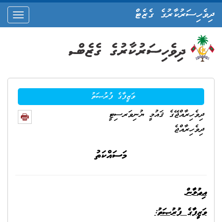
ދިވެހިސަރުކާރުގެ ގެޒެޓް
oggle
ation
ވަޒީފާގެ ފުރުޞަތު
ދިވެހިރާއްޖޭގެ ޤައުމީ ޔުނިވަރސިޓީ
ދިވެހިރާއްޖެ
މަސައްކަތު
އިޢުލާން
ވަޒީފާގެ ފުރުޞަތު: