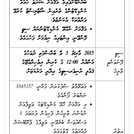
ބަޔާންކޮށްފައިވާ މަޤާމަށް ޝަރުޠު ހަމަވާ
ކެންޑިޑޭޓުންގެ ތެރެއިން ޝޯޓްލިސްޓް ކުރެވޭ
ފަރާތްތަކާ އެކަންޏެވެ.
މަޤާމަށް ނުހޮވޭ ކެންޑިޑޭޓުންނަށް ސިޓީ
ފޮނުވޭނީ، އިންޓަވިއު ނިމުމަށް ފަހުގައެވެ.
ސިޓީ
2015 މާރިޗު 5 ވާ ބުރާސްފަތި ދުވަހުގެ
ފޮނުވަންވީ
މެންދުރު 12:00 ގެ ކުރިން، ދިވެހިރާއްޖޭގެ
ތާރީޚު:
ޤައުމީ ޔުނިވަރސިޓީގެ އިދާރީ މަރުކަޒަށް.
މަޢުލޫމާތު ސާފުކުރަން ގުޅާނީ، 3345157
ނަންބަރު ފޯނާއެވެ.
މި މަޤާމަށް ހޮވޭ ކެންޑިޑޭޓަކު ވަޒީފާއަށް
ނުކުންނަ ތާރީޚުން ފެށިގެން ފުރަތަމަ 3
މަސްދުވަސް ބެލެވޭނީ، ވަޒީފާގެ ޕްރޮބޭޝަން
އިތުރު
މުއްދަތުގެ ގޮތުގައެވެ.