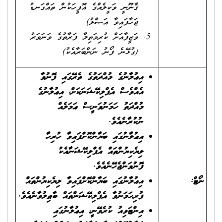
ޤާނޫނީ ވަކީލެއްގެ އޮފީހަކުން ތައްގަނޑު
ޖަހާފައިވާ އަޞްލު)
ވަޒީފާއަށް ކުރިމަތިލާ ފަރާތުގެ ވަނަވަރު
(ގުޅޭނެ ފޯނު ނަންބަރާއެކު)
އިޢުލާނުގެ މުއްދަތުގެ ތެރޭގައި ފޮނުވާ
އެއްވެސް އެޕްލިކޭޝަނަކަށް، އިޢުލާނުގެ
މުއްދަތު ހަމަނުވަނީސް ޢަމަލެއް
ނުކުރާނެއެވެ.
އިޢުލާނުގައި ބަޔާންކޮށްފައިވާ ހުރިހާ
ލިޔެކިޔުންތައް އެޕްލިކޭޝަނާއެކު
ފޮނުވަންޖެހޭނެއެވެ.
ނޯޓް:
އިޢުލާނުގައި ބަޔާންކޮށްފައިވާ ލިޔެކިޔުންތައް
ފުރިހަމަނުވާ އެޕްލިކޭޝަންތައް ބާޠިލުވާނެއެވެ.
އިންޓަވިއު ކުރެވޭނީ، އިޢުލާނުގައި