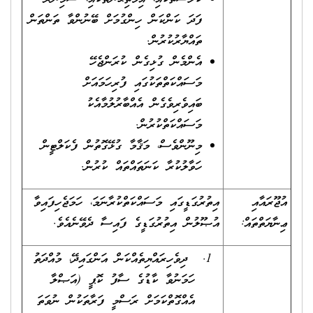
ފަދަ ކަންކަން ހިންގުމަށް ބޭނުންވާ ތަންތަން
ތައްޔާރުކުރުން.
އެންމެން ގުޅިގެން ކުރަންޖެހޭ
މަސައްކަތްތަކުގައި ފުރިހަމައަށް
ބައިވެރިވެގެން އެއްބާރުލުމާއެކު
މަސައްކަތްކުރުން.
މިނޫންވެސް، މަޤާމާ ގުޅޭގޮތުން ފެކަލްޓީން
ހަވާލުކުރާ ކަނަތައްތައް ކުރުން.
އުޖޫރައާއި
އިތުރުގަޑީގައި މަސައްކަތްކުރާނަމަ، ހަމަޖެހިފައިވާ
ޢިނާޔަތްތައް:
އުޞޫލުން އިތުރުގަޑީގެ ފައިސާ ދެވޭނެއެވެ.
ދިވެހިރައްޔިތެއްކަން އަންގައިދޭ، މުއްދަތު
ހަމަނުވާ ކާޑުގެ ސާފު ކޮޕީ (އަޞްލާ
އެއްގޮތްކަމަށް ރަސްމީ ފަރާތަކުން ނުވަތަ