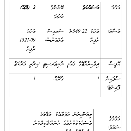
މަޤާމު:
މަސައްކަތު
ބޭނުންވާ
2 (ދޭއް)
އަދަދު:
މުސާރަ:
މަހަކު 3,549.22
ސަރވިސް
މަހަކު
ރުފިޔާ
އެލަވަންސް:
1521.09
ރުފިޔާ
އޮފީސް:
ދިވެހިރާއްޖޭގެ ޤައުމީ ޔުނިވަރސިޓީ /އިދާރީ މަރުކަޒު
ސްޕައިން
1
ގުރޭޑް:
1
ޕޮއިންޓް:
ލިޔަންކިޔަން ދަތުމާއެކު، މަޤާމުގެ
މަޤާމުގެ
މަސައްކަތްކުރުމުގެ ހުނަރު/ޤާބިލްކަން
ޝަރުތު: