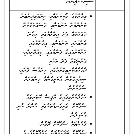
ސާބިތުކޮށްދިނުން.
އިމާރާތުގެ ގޯތިތެރެއާއި، ކިޔަވައިދިނުމަށް
ބޭނުންކުރާ ތަންތަނާއި، މަސައްކަތްކުރާ
ޖަގަހަތައް ފަދަ އިމާރާތުގައި ހިމެނޭ
އެންމެހައި ތަންތަނާއި، އިމާރާތުގައި
ހަރުކޮށްފައިވާ ފަންކާއައި، ބިއްލޫރިއާއި،
ފަރުނީޗަރު ފަދަ ތަކެތި
ދެމެހެއްޓެނިވިގޮތެއްގައި ހިރަފުސް ފޮޅައި،
ޞިއްޙީގޮތުން އެކަށީގެންވާ މިންވަރަށް
ސާފުކުރުން.
ހަވާލުކުރެވިފައިވާ އޮފީސް ކޮޓަރިތައް
ސާފުކޮށް، ވަށިގަނޑުތަކުގައި ހުންނަ ކުނި
އުކައިލުން.
ފާޚާނާތައް ސާފުކޮށް ދޮވުން.
ސާފުކޮށް ބަލަހައްޓަން ހަވާލުކޮށްފައިވާ