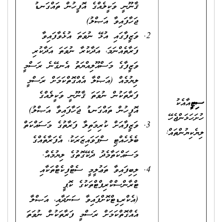
ޤާނޫނީ ވަކީލެއްގެ އޮފީހުން ތައްގަނޑު
ޖަހާފައިވާ އަޞްލު)
ވަޒީފާގައި އުޅޭ ނުވަތަ އުޅެވާފައިވާ
ފަރާތެއްނަމަ، އަދާކުރާ ނުވަތަ އަދާކުރި
ވަޒީފާގެ މަސްއޫލިއްޔަތު އެނގޭނެ ރަސްމީ
ލިޔުމެއް (އަޞްލާ އެއްގޮތްކަމަށް ރަސްމީ
ފަރާތަކުން ނުވަތަ ޤާނޫނީ ވަކީލެއްގެ
ސިޓީ
އާއެކު
އޮފީހުން ތައްގަނޑު ޖަހާފައިވާ އަޞްލު)
ހުށަހަޅަންޖެހޭ
ވަޒީފާއަށް ކުރިމަތިލާ ފަރާތުގެ މަސައްކަތް
ލިޔެކިޔުންތައް:
ބެލެހެއްޓި ސްޕަވައިޒަރަކު، އެފަރާތެއްގެ
މަސައްކަތާމެދު ދެކޭގޮތުގެ ލިޔުމެއް.
ލިބިފައިވާ ތަޢުލީމީ ސެޓްފިކެޓްތަކާއި
ޓްރާންސްކްރިޕްޓްތަކުގެ ކޮޕީ
(އެކްރިޑިޓްކޮށްފައިވާ ސަނަދާއި، އަޞްލާ
އެއްގޮތްކަމަށް ރަސްމީ ފަރާތަކުން ނުވަތަ