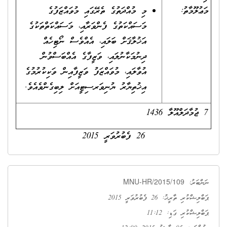
މަޢުލޫމާތު:
މި މުއްދަތުގެ ތެރޭގައި މުވައްޒަފުގެ
މަސައްކަތުގެ ފެންވަރާއި، މަސައްކަތްތަކުގެ
އަޚުލާޤަށް ބަލައި، އެއްވެސް ނޯޓިހެއް
ދިނުމަކާނުލައި، ވަޒީފާގެ އެއްބަސްވުން
އުވާލައި، މުވައްޒަފު ވަޒީފާއިން ވަކިކުރުމުގެ
އިޚުތިޔާރު ޔުނިވަރސިޓީއަށް ލިބިގެންވެއެވެ.
7 ޖުމާދަލްއޫލާ 1436
26 ފެބުރުވަރީ 2015
MNU-HR/2015/109
ނަންބަރު:
ޕަބްލިޝްކުރި ތާރީޚު: 26 ފެބުރުވަރީ 2015
ޕަބްލިޝްކުރި ގަޑި: 11:12