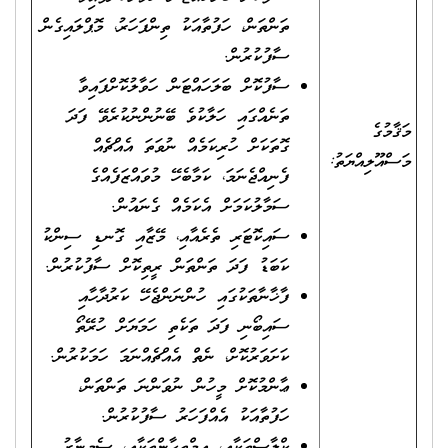
ތަންތަން، ހަފުތާއަކު ތިންފަހަރު، މޮޕްލައިގެން
ސާފުކުރުން.
ސާފުކޮށް ބަލަހައްޓަން ހަވާލުކޮށްފައިވާ
ތަނެއްގައި ހަލާކުވެ ބޭނުންނުކުރެވޭ ފަދަ
މަޤާމުގެ
ގޮތަކަށް ހުރިކަމެއް ނުވަތަ އެއްޗެއް
މަސްއޫލިއްޔަތު:
ފެނިއްޖެނަމަ، ކަމާބެހޭ މުވައްޒަފެއްގެ
ސަމާލުކަމަށް އެކަމެއް ގެނައުން.
ސައިކޮޓަރި ތެރެއާއި، މޭޒާއި ގޮނޑި ސިންކު
ކަބަޑު ފަދަ ތަންތަން ރީތިކޮށް ސާފުކުރުން.
ފާޚާނާތަކުގައި ހުންނަންޖެހޭ ކަރުދާހާއި
ސައިބޯނި ފަދަ ތަކެތި ހަމަޔަށް ހުރޭތޯ
ކަށަވަރުކޮށް، ނެތް އެއްޗެއްނަމަ ހަމަކުރުން.
ޢާންމުކޮށް މީހުން ނުވަންނަ ތަންތަން،
ހަފުތާއަކު އެއްފަހަރު ސާފުކުރުން.
ކްލާސްތަކާއި، އިމްތިޙާންތަކާއި، ސެމިނާރު