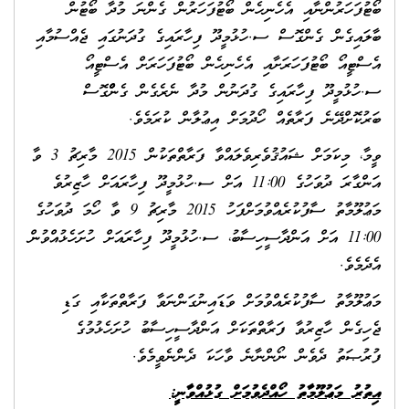
ބޯޓުފަހަރުންނާއި އެހެނިހެން ބޯޓުފަހަރުން ގެންނަ މުދާ ބޯޓުން
ބާލައިގެން ގެންގޮސް ސ.ހުޅުމީދޫ ފިހާރައިގެ ގުދަނުގައި ޖެއްސުމާއި
އެސްޓީއޯ ބޯޓުފަހަރަށާއި އެހެނިހެން ބޯޓުފަހަރަށް އެސްޓީއޯ
ސ.ހުޅުމީދޫ ފިހާރައިގެ ގުދަނުން މުދާ ނެރެގެން ގެންްްގޮސް
ބަރުކޮށްދޭނެ ފަރާތެއް ހޯދުމަށް އިޢުލާން ކުރަމެވެ.
ވީމާ، މިކަމަށް ޝައުޤުވެރިވެލައްވާ ފަރާތްތަކުން 2015 މާރިޗު 3 ވާ
އަންގާރަ ދުވަހުގެ 11:00 އަށް ސ.ހުޅުމީދޫ ފިހާރައަށް ހާޒިރުވެ
މަޢުލޫމާތު ސާފުކުރެއްވުމަށްފަހު 2015 މާރިޗު 9 ވާ ހޯމަ ދުވަހުގެ
11:00 އަށް އަންދާސީހިސާބު، ސ.ހުޅުމީދޫ ފިހާރައަށް ހުށަހެޅުއްވުން
އެދެމެވެ.
މަޢުލޫމާތު ސާފުކުރެއްވުމަށް ވަޑައިނުގަންނަވާ ފަރާތްތަކާއި ގަޑި
ޖެހިގެން ހާޒިރުވާ ފަރާތްތަކަށް އަންދާސީހިސާބު ހުށަހެޅުމުގެ
ފުރުޞަތު ދެވެން ނޯންނާނެ ވާހަކަ ދެންނެވީމެވެ.
އިތުރު މަޢުލޫމާތު ހޯއްދެވުމަށް ގުޅުއްވާނީ: