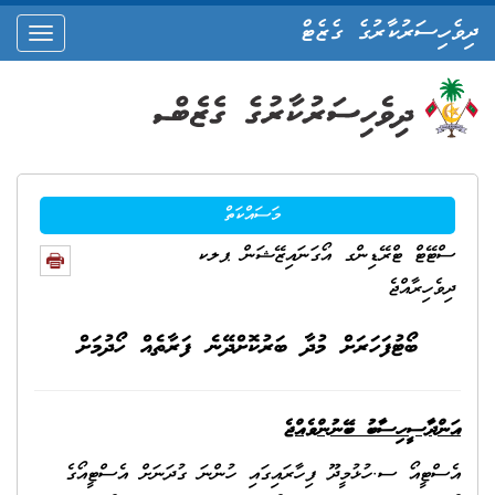
ދިވެހިސަރުކާރުގެ ގެޒެޓް
oggle
ation
މަސައްކަތް
ސްޓޭޓް ޓްރޭޑިންގ އޯގަނައިޒޭޝަން ޕލކ
ދިވެހިރާއްޖެ
ބޯޓުފަހަރަށް މުދާ ބަރުކޮށްދޭނެ ފަރާތެއް ހޯދުމަށް
އަންދާސީހިސާބު ބޭނުންވެއްޖެ
އެސްޓީއޯ ސ.ހުޅުމީދޫ ފިހާރައިގައި ހުންނަ ގުދަނަށް އެސްޓީއޯގެ