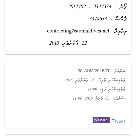
ފޯން : 3344374 ، 3012402
ފެކްސް : 3344633
:އީމެއިލް
contracting@stomaldives.net
22 ފެބުރުވަރީ 2015
60-ADM/2015/70
ނަންބަރު:
ޕަބްލިޝްކުރި ތާރީޚު: 26 ފެބުރުވަރީ 2015
ޕަބްލިޝްކުރި ގަޑި: 11:00
ސުންގަޑި: 03 މާރިޗު 2015 11:00
Tweet
Share