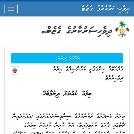
ދިވެހިސަރުކާރުގެ ގެޒެޓް
oggle
ation
ކުއްޔަށް ދިނުން
މާލެއަތޮޅު ހިންމަފުށީ ކައުންސިލްގެ އިދާރާ
ދިވެހިރާއްޖެ
ބިމެއް ކުއްޔަށް ދިނުމާބެހޭ
މިރަށު ބަނދަރުގެ ދެކުނުކޮޅުގެ ސިނާޢީސަރަޙައްދުގައި (އައުޓްލައިން
ޗާޓުގައި ފާހަގަ ކުރެވިފައިވާ) އޮތް ކުރިން ކުޅިވަރު ބިމެއްގެ