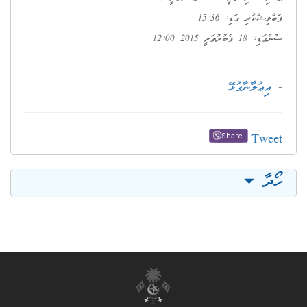
ޕަބްލިޝްކުރި ގަޑި: 15:36
ސުންގަޑި: 18 ފެބުރުވަރީ 2015 12:00
-
އިޢުލާނާގުޅޭ
Tweet
Share
ހޯދާ