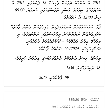
2015 ވާ އަންގާރަ ދުވަހުން ފެށިގެން 18 ފެބުރުވަރީ 2015 ވާ
ބުދަދުވަހުގެ ނިޔަލަށް ރަސްމީ ދުވަސްތަކުގައި ހެނދުނު 09:00
އިން 12:00 އާ ހަމައަށެވެ.
ފޯމު ހުށަހެޅުއްވުމަށް ކަނޑައެޅިފައިވާ ގަޑީގެފަހުން ގެންނަ ފޯމުތައް
ބަލައިގަނެވެން ނޯންނާނެކަން މިފުރުޞަތުގައި ދަންނަވަމެވެ. މި
ބިމާގުޅޭ އިތުރު މަޢުލޫމާތު ސާފުކުރެއްވުމަށް ގުޅުއްވާނީ
ރަސްމީގަޑީގައި 6642024 ނަންބަރު ފޯނާއެވެ.
މިހެންވެ، މިކަން ޢާންމުކޮށް އެންގުމަށްޓަކައި އިޢުލާން ކުރީމެވެ.
18 ރަބީޢުލްއާޚިރު 1436
09 ފެބުރުވަރީ 2015
335/2015/24
ނަންބަރު:
ޕަބްލިޝްކުރި ތާރީޚު: 12 ފެބުރުވަރީ 2015