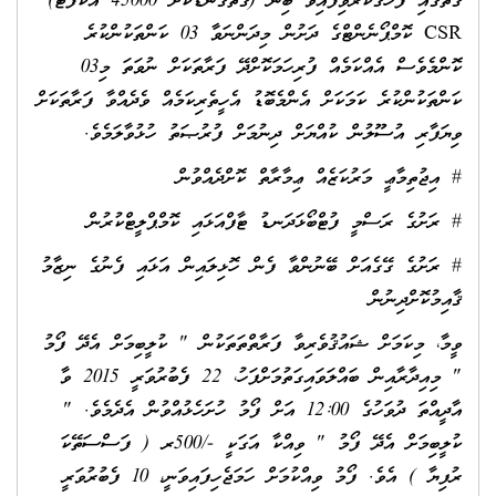
ގޮތުގައި ފާހަގަކުރެވިފައިވާ ބިން (ގާތްގަނޑަކަށް 45000 އަކަފޫޓު)
CSR ކޮމްޕޯނެންޓްގެ ދަށުން މިދަންނަވާ 03 ކަންތަކުންކުރެ
ކޮންމެވެސް އެއްކަމެއް ފުރިހަމަކޮށްދޭ ފަރާތަކަށް ނުވަތަ މި03
ކަންތަކުންކުރެ ކަމަކަށް އެންމެބޮޑު އެހީތެރިކަމެއް ވެދެއްވާ ފަރާތަކަށް
ވިޔަފާރި އުސޫލުން ކުއްޔަށް ދިނުމަށް ފުރުޞަތު ހުޅުވާލަމެވެ.
# އިޖުތިމާޢީ މަރުކަޒެއް ޢިމާރާތް ކޮށްދެއްވުން
# ރަށުގެ ރަސްމީ ފުޓްބޯޅަދަނޑު ޓާފްއަޅައި ކޮމްޕްލީޓްކުރުން
# ރަށުގެ ގޭގެއަށް ބޭނުންވާ ފެން ހޮޅިލައިން އަޅައި ފެނުގެ ނިޒާމު
ޤާއިމުކޮށްދިނުން
ވީމާ، މިކަމަށް ޝައުޤުވެރިވާ ފަރާތްތަތަކުން " ކުލީބިމަށް އެދޭ ފޯމު
" މިއިދާރާއިން ބައްލަވައިގަތުމަށްފަހު، 22 ފެބުރުވަރީ 2015 ވާ
އާދީއްތަ ދުވަހުގެ 12:00 އަށް ފޯމު ހުށަހެޅުއްވުން އެދެމެވެ. "
ކުލީބިމަށް އެދޭ ފޯމު " ވިއްކާ އަގަކީ -/500ރ ( ފަސްސަތޭކަ
ރުފިޔާ ) އެވެ. ފޯމު ވިއްކުމަށް ހަމަޖެހިފައިވަނީ، 10 ފެބުރުވަރީ