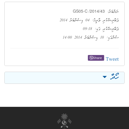
GS05-C /2014/43
ނަންބަރު:
ޕަބްލިޝްކުރި ތާރީޚު: 04 ޑިސެންބަރު 2014
ޕަބްލިޝްކުރި ގަޑި: 09:18
ސުންގަޑި: 10 ޑިސެންބަރު 2014 14:00
Tweet
Share
ހޯދާ