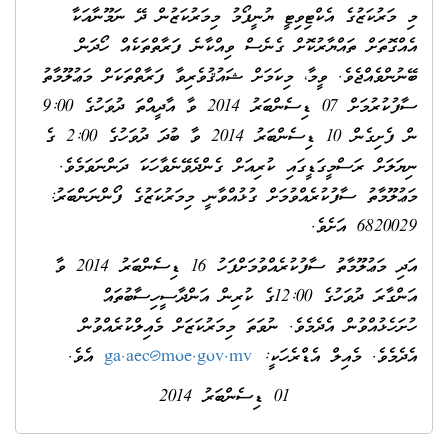
މި މަރުކަޒުގެ އެކްޓިވިޓީ ޔުނީފޯމު މިމަރުކަޒުން ދޭ ނަމޫނާއަކާ
އެއްގޮތަށް ތައްޔާރުކޮށް ގެނެސް ވިއްކާނެ ފަރާތްތަކެއް ހޯދަން
ބޭނުންވެއްޖެވެ. ވީމާ، މިކަމަށް ޝައުޤުވެރިވާ ފަރާތްތަކަށް މަޢުލޫމާތު
ސާފުކުރުމަށް 07 ޑިސެންބަރު 2014 ވާ އާދީއްތަ ދުވަހުގެ 9:00
ން ފެށިގެން 10 ޑިސެންބަރު 2014 ވާ ބުދަ ދުވަހުގެ 2:00 ގެ
ނިޔަލަށް ރަސްމީގަޑީގައި ކުރިއަށް ގެންދެވޭނެވާހަކަ ދަންނަވަމެވެ.
މަޢުލޫމާތު ސާފުކުރެއްވުމަށް ގުޅުއްވާނީ މިމަރުކަޒުގެ ފޯންނަންބަރު:
6820029 އަށެވެ.
އަދި މަޢުލޫމާތު ސާފުކުރެއްވުމަށްފަހު 16 ޑިސެންބަރު 2014 ވާ
އަންގާރަ ދުވަހުގެ 12:00ގެ ކުރިން އަންދާސީހިސާބުތައް
ހުށަހެޅުއްވުން އެދެމެވެ. ނުވަތަ މިމަރުކަޒަށް މެއިލްކުރެއްވުން
އެދެމެވެ. މެއިލް އެޑްރެހަކީ:
ga.aec@moe.gov.mv
އެވެ.
01 ޑިސެންބަރު 2014