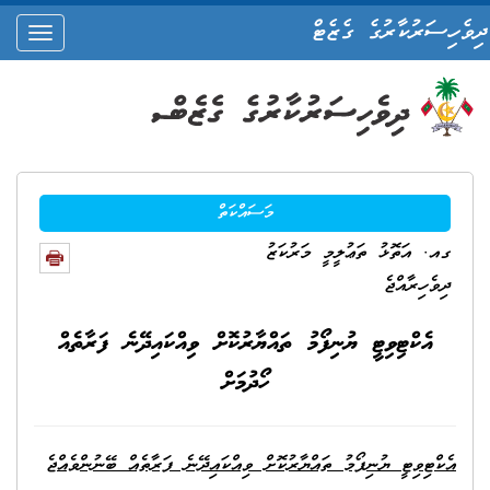
ދިވެހިސަރުކާރުގެ ގެޒެޓް
oggle
ation
މަސައްކަތް
ގއ. އަތޮޅު ތަޢުލީމީ މަރުކަޒު
ދިވެހިރާއްޖެ
އެކްޓިވިޓީ ޔުނިފޯމު ތައްޔާރުކޮށް ވިއްކައިދޭނެ ފަރާތެއް
ހޯދުމަށް
އެކްޓިވިޓީ ޔުނިފޯމު ތައްޔާރުކޮށް ވިއްކައިދޭނެ ފަރާތެއް ބޭނުންވެއްޖެ