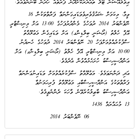
އިވެލުއޭޝަން ޓޫލް ތައްޔާރުކޮށްދޭނެ ފަރާތެއް ހޯދަން ބޭނުންވެއެވެ.
ވީމާ، މިކަމަށް ޝައުޤުވެރިވެވަޑައިގަންނަވާ ފަރާތްތަކުން 16
ނޮވެންބަރު 2014 ދުވަހުގެ މެންދުރުފަހުގެ 13:00 އަށް މިނިސްޓްރީ
އޮފް ހެލްތު (ރޯޝަނީ ބިލްޑިންގ) އަށް ވަޑައިގެން މަޢުލޫމާތު
ސާފުކުރެއްވުމަށްފަހު 20 ނޮވެންބަރު 2014 ދުވަހުގެ ހެނދުނު
10:00 އަށް މިނިސްޓްރީ އޮފް ހެލްތު (ރޯޝަނީ ބިލްޑިންގ) އަށް
އަންދާސީހިސާބު ހުށަހެޅުއްވުން އެދެމެވެ.
އަދި ދަންނަވަމެވެ. މަޢުލޫމާތު ސާފުކުރެއްވުމަށް ވަޑައިނުގަންނަވާ
ފަރާތްތަކުގެ އަންދާސީހިސާބާއި މަޢުލޫމާތު ފުރިހަމަނުވާ
އަންދާސީހިސާބު ބާޠިލުކުރެވޭނެ ވާހަކަ ދެންނެވީމެވެ.
13 މުޙައްރަމް 1436
06 ނޮވެންބަރު 2014