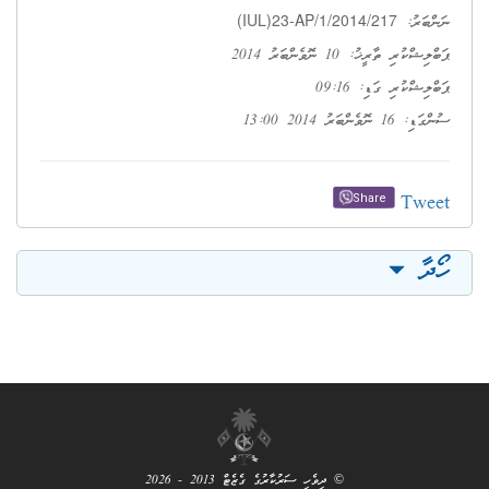
(IUL)23-AP/1/2014/217
ނަންބަރު:
ޕަބްލިޝްކުރި ތާރީޚު: 10 ނޮވެންބަރު 2014
ޕަބްލިޝްކުރި ގަޑި: 09:16
ސުންގަޑި: 16 ނޮވެންބަރު 2014 13:00
Tweet
Share
ހޯދާ
© ދިވެހި ސަރުކާރުގެ ގެޒެޓް 2013 - 2026