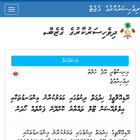
ދިވެހިސަރުކާރުގެ ގެޒެޓް
oggle
ation
މަސައްކަތް
މިނިސްޓްރީ އޮފް ހެލްތު
ދިވެހިރާއްޖެ
ރޭޑިއޮލޮޖީގެ ޚިދުމަތް ދިނުމުގައި ޢަމަލުކުރާނެ މިންގަނޑުތަކާއި
އިވެލުއޭޝަން ޓޫލް ތައްޔާރު ކޮށްދޭނެ ފަރާތެއް ހޯދަން
ރޭޑިއޮލޮޖީގެ ޚިދުމަތް ދިނުމުގައި ޢަމަލުކުރާނެ މިންގަނޑުތަކާއި