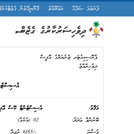
ފުރަތަމަ ޞަފްޙާ
މަޢުލޫމާތު
ޤާނޫނީގޮތުން ގެޒެޓްކުރެވ
ޕްރޮސިކިއުޓަރ ޖެނެރަލްގެ އޮފީސް
ދިވެހިރާއްޖެ
އެސިސްޓެނ
މަޤާމު:
އެސިސްޓެންޓް ކޭސް އޮ
ބޭނުންވާ ޢަދަދު: 02 (އެކެއް)
މުސާރަ: -/6185 ރުފިޔާ