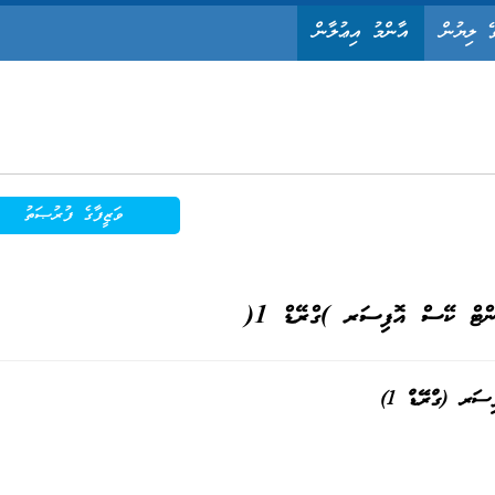
ޭ ލިޔުން
އާންމު އިޢުލާން
ވަޒީފާގެ ފުރުޞަތު
ްޓް ކޭސް އޮފިސަރ )ގްރޭޑް 1(
ފިސަރ
(
ގްރޭޑް 1
)