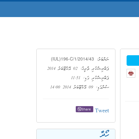
(IUL)196-C/1/2014/43
ނަންބަރު:
ޕަބްލިޝްކުރި ތާރީޚު: 02 އޮކްޓޫބަރު 2014
ޕަބްލިޝްކުރި ގަޑި: 11:51
ސުންގަޑި: 09 އޮކްޓޫބަރު 2014 14:00
Tweet
Share
ހޯދާ