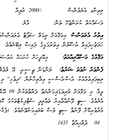
ލިވިންގ އެލަވެންސް: -/2000 ރުފިޔާ
މަސައްކަތް ކުރަންޖެހޭ ތަން: މާލެ،
އިތުރު އެލަވަންސް:
ހަމަޖެހިފައިވާ އުސޫލުން އިތުރުގަޑީގެ ފައިސާ ލިބޭނެއެވެ.
މަޤާމުގެ މަސްއޫލިއްޔަތު:
މިއޮފީހަށް ހުށަހަޅާ މައްސަލަތަކާ
ފެންވަރު ނުވަތަ ޝަރުޠު:
ލިބިފައިވުމާއެކު، އެސް.އެސް.ސީ އިމްތިހާނުން "ދިވެހި" މި
އެދެމެވެ. ސިޓީ ފޮނުއްވާއިރު ތަޢްލީމީ ސެޓްފިކެޓްތަކުގެ ކޮޕ
މެދުވެރިކޮށް ފޮނުވާ ސިޓީ ވެސް ބަލައިގަނެވޭނެއެވެ. (ފެކްސް ނަންބަރު 4
04 ޛުލްޙިއްޖާ 1435