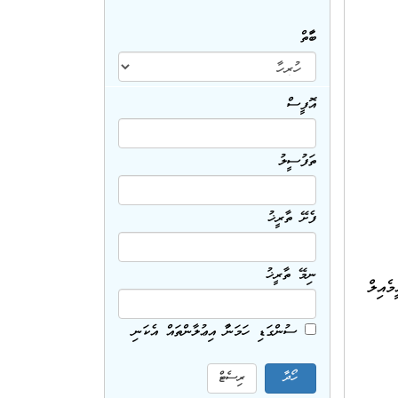
ބާވަތް
އޮފީސް
ތަފުސީލު
ފެށޭ ތާރީޚު
ނިމޭ ތާރީޚު
ެއިލް
ސުންގަޑި ހަމަނުވާ އިޢުލާންތައް އެކަނި