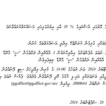
މިމަޤާމަށް ލީގަލް ސަޕޯޓް އެލަވަންސްގެ ގޮތުގައި މުސާރައިގެ % 10 އާއި އިތުރުގަޑީގައި މަސައްކަތްކުރައްވާނަމަ
އި ގުޅިގެން ކުރަންޖެހޭ އިދާރީ މަސައްކަތްތައް ކުރުން.
ލަންޑަން ޖީ.ސީ.އީ. އޭ ލެވެލް ނުވަތަ އެފެންވަރުގެ އިމްތިހާނަކުން 3 މާއްދާއިން ދަށްވެގެން "ސީ" ގްރޭޑް
 މާއްދާއިން ދަށްވެގެން "ސީ" ގްރޭޑް ލިބިފައިވުން.
ވީމާ، މި މަޤާމަށް އެދިވަޑައިގަންނަވާ ފަރާތްތަކުން 09 އޮކްޓޫބަރު 2014 ވަނަ ދުވަހުގެ 14:00 ގެ ކުރިން މިއޮފީހަށް ސިޓީ ފޮނުއްވުން
ީއާއި ވަނަވަރަކާއި އައި.ޑީ ކާޑުގެ ކޮޕީ ފޮނުއްވުން އެދެމެވެ. ފެކްސް ނުވަތަ އީމ
300064، އީމެއިލް
pgoffice@pgoffice.gov.mv
)
28 ސެޕްޓެންބަރު 2014