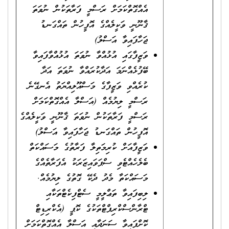
އެއްގޮތްކަމަށް ރަސްމީ ފަރާތަކުން ނުވަތަ
ޤާނޫނީ ވަކީލެއްގެ އޮފީހުން ތައްގަނޑު
ޖަހާފައިވާ އަސްލު)
ވަޒީފާގައި އުޅުއްވާ ނުވަތަ އުޅުއްވާފައިވާ
ބޭފުޅެއްނަމަ އަދާކުރައްވާ ނުވަތަ އަދާ
ކުރެއްވި ވަޒީފާގެ މަސްއޫލިއްޔަތު އެނގޭނެ
ރަސްމީ ލިޔުމެއް (އަސްލާ އެއްގޮތްކަމަށް
ރަސްމީ ފަރާތަކުން ނުވަތަ ޤާނޫނީ ވަކީލެއްގެ
އޮފީހުން ތައްގަނޑު ޖަހާފައިވާ އަސްލު)
ވަޒީފާއަށް ކުރިމަތިލާ ފަރާތުގެ މަސައްކަތް
ބެލެހެއްޓެވި ސްޕަވައިޒަރަކު އެފަރާތެއްގެ
މަސައްކަތާ މެދު ދެކޭ ގޮތުގެ ލިޔުމެއް.
ލިބިފައިވާ ތަޢްލީމީ ސެޓްފިކެޓްތަކާއި
ޓްރާންސްކްރިޕްޓްތަކުގެ ކޮޕީ (އެކްރިޑިޓް
ކޮށްފައިވާ ސަނަދާއި އަސްލާ އެއްގޮތްކަމަށް