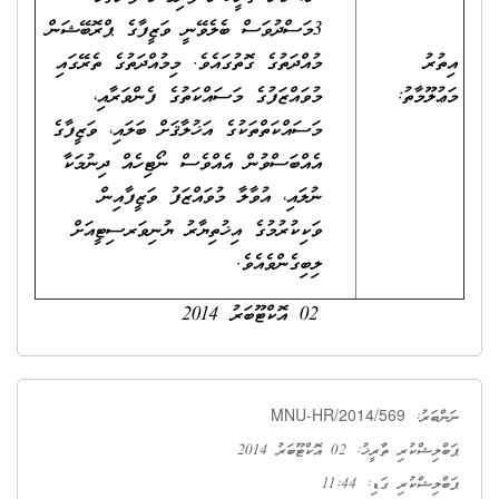
3މަސްދުވަސް ބެލެވޭނީ ވަޒީފާގެ ޕްރޮބޭޝަން
އިތުރު
މުއްދަތުގެ ގޮތުގައެވެ. މިމުއްދަތުގެ ތެރޭގައި
މަޢުލޫމާތު:
މުވައްޒަފުގެ މަސައްކަތުގެ ފެންވަރާއި،
މަސައްކަތްތަކުގެ އަޚުލާޤަށް ބަލައި، ވަޒީފާގެ
އެއްބަސްވުން އެއްވެސް ނޯޓިހެއް ދިނުމަކާ
ނުލައި، އުވާލާ މުވައްޒަފު ވަޒީފާއިން
ވަކިކުރުމުގެ އިޚުތިޔާރު ޔުނިވަރސިޓީއަށް
ލިބިގެންވެއެވެ.
02 އޮކްޓޫބަރު 2014
MNU-HR/2014/569
ނަންބަރު:
ޕަބްލިޝްކުރި ތާރީޚު: 02 އޮކްޓޫބަރު 2014
ޕަބްލިޝްކުރި ގަޑި: 11:44