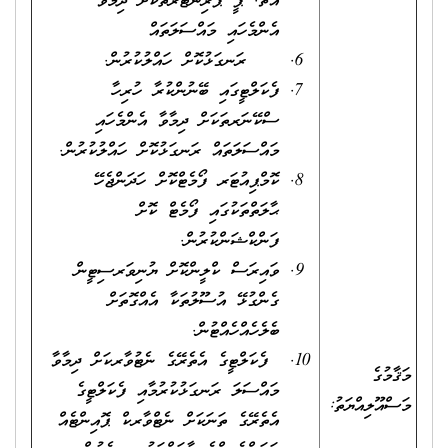
އެޗް. ޕީ ޕްރިންޓަރުތަކަށް ދިމާވާ
އެންމެހައި މައްސަލަތައް
ރަނގަޅުކޮށް ހައްލުކުރުން.
ފެކަލްޓީގައި ބޭނުންކުރާ ހުރިހާ
ސްކޭނަރތަކަށް ދިމާވާ އެންމެހައި
މައްސަލަތައް ރަނގަޅުކޮށް ހައްލުކުރުން.
ކޮމްޕިއުޓަރ ފޯމެޓްކޮށް ހަދަންޖެހޭ
ޙާލަތްތަކުގައި ފޯމެޓް ކޮށް
ފަންކްޝަންކުރުން.
ވައިރަސް ކްލީންކޮށް ޔުނިވަރސިޓީން
ގެންގުޅޭ އުސޫލުތަކާ އެއްގޮތަށް
ބެލެހެއްހެއްޓުން.
ފެކަލްޓީގެ އެތެރޭގެ ނެޓުވާރކަށް ދިމާވާ
މަޤާމުގެ
މައްސަލަ ރަނގަޅުކުރުމާއި ފެކަލްޓީގެ
މަސްއޫލިއްޔަތު:
އެތެރޭގެ ތަނަކަށް ނެޓްވާރކް ޕޮއިންޓެއް