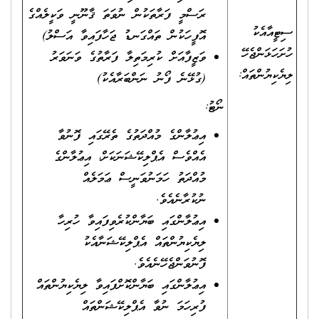
ރަސްމީ ފަރާތަކުން ނުވަތަ ޤާނޫނީ ވަކީލެއްގެ
ސިޓީއާއެކު
އޮފީހަކުން ތައްގަނޑު ޖަހާފައިވާ އަސްލު)
ހުށަހަޅަންޖެހޭ
ވަޒީފާއަށް ކުރިމަތިލާ ފަރާތުގެ ވަނަވަރު
ލިޔެކިޔުންތައް:
(ގުޅޭނެ ފޯނު ނަންބަރާއެކު)
ނޯޓު:
އިޢުލާންގެ މުއްދަތުގެ ތެރޭގައި ފޮނުވާ
އެއްވެސް އެޕްލިކޭޝަނަކަށް، އިޢުލާންގެ
މުއްދަތު ހަމަނުވަނީސް ޢަމަލެއް
ނުކުރާނެއެވެ.
އިޢުލާންގައި ބަޔާންކުރެވިފައިވާ ހުރިހާ
ލިޔެކިޔުންތައް އެޕްލިކޭޝަނާއެކު
ފޮނުވަންޖެހޭނެއެވެ.
އިޢުލާންގައި ބަޔާންކޮށްފައިވާ ލިޔެކިޔުންތައް
ފުރިހަމަ ނުވާ އެޕްލިކޭޝަންތައް