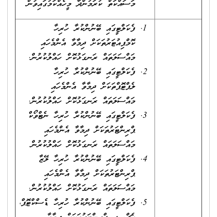
މަސައްކަތް ކުރަމުންދާ މީހެއްކަމުގައިވުން
ފެކަލްޓީގައި ބޭނުންކުރާ ހުރިހާ
ކޮމްޕިއުޓަރުތަކަށް ދިމާވާ އެންމެހައި
މައްސަލަތައް ރަނގަޅުކޮށް ހައްލުކުރުން.
ފެކަލްޓީގައި ބޭނުންކުރާ ހުރިހާ
ލެޕްޓޮޕްތަކަށް ދިމާވާ އެންމެހައި
މައްސަލަތައް ރަނގަޅުކޮށް ހައްލުކުރުން.
ފެކަލްޓީގައި ބޭނުންކުރާ ހުރިހާ ނެޓްވޯކް
ޕްރިންޓަރުތަކަށް ދިމާވާ އެންމެހައި
މައްސަލަތައް ރަނގަޅުކޮށް ހައްލުކުރުން
ފެކަލްޓީގައި ބޭނުންކުރާ ހުރިހާ ލޭޒާ
ޕްރިންޓަރުތަކަށް ދިމާވާ އެންމެހައި
މައްސަލަތައް ރަނގަޅުކޮށް ހައްލުކުރުން.
ފެކަލްޓީގައި ބޭނުންކުރާ ހުރިހާ ޑެސްކްޓޮޕް،