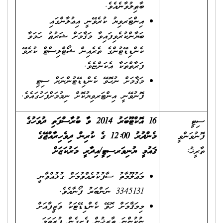
ބާޠިލުވާނެއެވެ.
އިންޓަރވިޔު ކުރެވޭނީ އިޢުލާންގައި
ބަޔާންކުރެވިފައިވާ މަޤާމަށް ޝަރުޠު ހަމަވާ
ކެންޑިޑޭޓުންގެ ތެރެއިން ޝޯޓްލިސްޓް ކުރެވޭ
ފަރާތްތަކާ އެކަންޏެވެ.
މަޤާމަށް ނުހޮވޭ ކެންޑިޑޭޓުންނަށް ސިޓި
ފޮނުވޭނީ އިންޓަރވިޔުކޮށް ނިމުމަށްފަހުގައެވެ.
ސިޓީ
16 އޮކްޓޫބަރު 2014 ވާ ބުރާސްފަތި ދުވަހުގެ
ފޮނުވަންވީ
މެންދުރު 12:00 ގެ ކުރިން ދިވެހިރާއްޖޭގެ
ތާރީޚު:
ޤައުމީ ޔުނިވަރސިޓީ/އިދާރީ މަރުކަޒަށް
މަޢުލޫމާތު ސާފުކުރެއްވުމަށް ގުޅުއްވާނީ
3345131 ނަންބަރު ފޯނާއެވެ.
މިމަޤާމަށް ހޮވޭ ކެންޑިޑޭޓަކު ވަޒީފާއަށް
ނުކުންނަ ތާރީޚުން ފެށިގެން ފުރަތަމަ