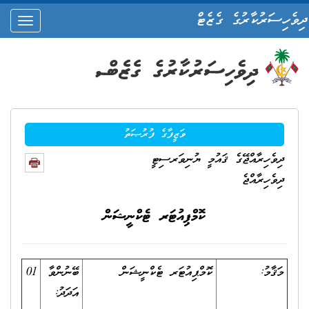
ދިވެހިސަރުކާރުގެ ގެޒެޓް
oggle
ation
ވަޒީފާގެ ފުރުޞަތު
ދިވެހިރާއްޖޭގެ ޤައުމީ ޔުނިވަރސިޓީ
ދިވެހިރާއްޖެ
ކޮމްޕިއުޓަރ ޓެކްނީޝަން
މަޤާމު:
ކޮމްޕިއުޓަރ ޓެކްނީޝަން
ބޭނުންވާ
01
އަދަދު: