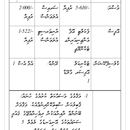
މުސާރަ:
-/5,610 ރުފިޔާ
ސަރވިސް
-/2,000
އެލަވަންސް:
ރުފިޔާ
އޮފީސް:
ފެކަލްޓީ އޮފް
ޔުނިވަރސިޓީ
-/1,522
އެންޖިނިއަރިންގ
އެލަވަންސް:
ރުފިޔާ
ޓެކްނޮލޮޖީ
ކްލެސިފޭކޭޝަން:
ޓެކްނިކަލް
ރޭންކް:
އެމް.އެސް 1
އޮފިސަރ ގްރޭޑް
1
މަޤާމުގެ މަސައްކަތް ކުރުމުގެ ހުނަރު/
ޤާބިލުކަން ސާބިތުކޮށްދިނުމާއެކު، މަޤާމަށް
ބޭނުންވާ ދާއިރާއަކުން ދިވެހިރާއްޖޭގެ ޤައުމީ
ސަނަދުތަކުގެ އޮނިގަނޑުގެ ލެވެލް 5