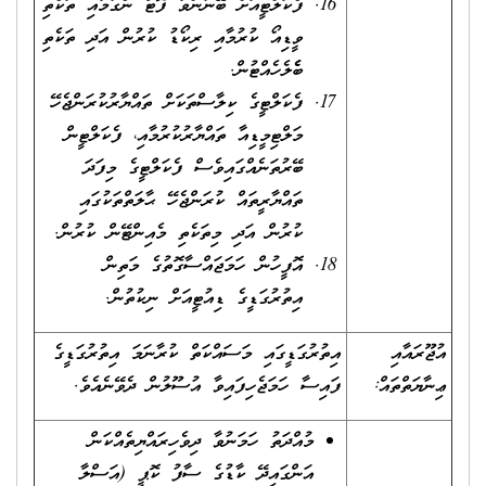
ފެކަލްޓީއަށް ބޭނުންވާ ފޮޓޯ ނެގުމާއި ތަކެތި
ވީޑިއޯ ކުރުމާއި ރިކޯޑު ކުރުން އަދި ތަކެތި
ބެެލެހެއްޓުން.
ފެކަލްޓީގެ ކިލާސްތަކަށް ތައްޔާރުކުރަންޖެހޭ
މަލްޓިމީޑިއާ ތައްޔާރުކުރުމާއި، ފެކަލްޓީން
ބޭރުތަނެއްގައިވެސް ފެކަލްޓީގެ މިފަދަ
ތައްޔާރީތައް ކުރަންޖެހޭ ޙާލަތްތަކުގައި
ކުރުން އަދި މިތަކެތި މެއިންޓޭން ކުރުން.
އޮފީހުން ހަމަޖައްސާގޮތުގެ މަތިން
އިތުރުގަޑީގެ ޑިއުޓީއަށް ނިކުތުން.
އުޖޫރައާއި
އިތުރުގަޑީގައި މަސައްކަތް ކުރާނަމަ އިތުރުގަޑީގެ
ޢިނާޔަތްތައް:
ފައިސާ ހަމަޖެހިފައިވާ އުސޫލުން ދެވޭނެއެވެ.
މުއްދަތު ހަމަނުވާ ދިވެހިރައްޔިތެއްކަން
އަންގައިދޭ ކާޑުގެ ސާފު ކޮޕީ (އަސްލާ