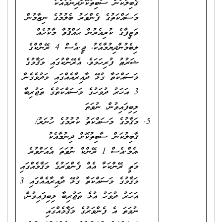
ޤާބިލުކަން ސާބިތުކޮށްދިނުމާއެކު
މަސައްކަތުގެ ފެންވަރު ބެލުމުގެ ނިޒާމުން
ވަޒީފާގެ ކުރިއެރުން ޙައްޤުވާ މާކުހެއް
ލިބެމުންދިޔުމާއެކު، ޖީ.އެސް 4 ރޭންކްގެ
ޝަރުޠު ފުރިހަމަވެ، އެރޭންކުގައި މަޤާމުގެ
މަސައްކަތާ ގުޅޭ ދާއިރާއެއްގައި މަދުވެގެން
3 އަހަރު ދުވަހުގެ މަސައްކަތުގެ ތަޖުރިބާ
ލިބިފައިވުން، ނުވަތަ
މަޤާމުގެ މަސައްކަތު ކުރުމުގެ ހުނަރު/
ޤާބިލުކަން ސާބިތުކޮށް ދިނުމާއެކު
،އެމް.އެސް 1 ރޭންކް ނުވަތަ އެއަށްވުރެ
މަތީ ރޭންކަކާ އެއް ފެންވަރުގެ މަޤާމެއްގައި
މަޤާމުގެ މަސައްކަތާ ގުޅޭ ދާއިރާއެއްގައި 3
އަހަރު ދުވަހު އުޅެ ތަޖުރިބާ ލިބިފައިވުން،
ނުވަތަ އެ ފެންވަރުގެ މަޤާމެއްގައި