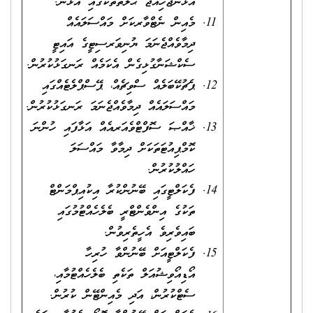
އަޅަންޖެހިއްޖެ ޙާލަތްތަކުގއި އެޅުން.
މެއިން ނެޓްވާރކަށް މައްސަލައެއް
ދިމާވެއްޖެނަމަ ޔުނިވަރސިޓީގެ އައިޓީ
ސެކްޝަނާގުޅިގެން އެކަމެއް ރަނގަޅުކުރުން.
ޕެޗުކޭބަލެއް ސްވިޗެއް، ޕޭސްޕްލެޓެއްގައި
މައްސަލައެއް ދިމާވެއްޖެނަމަ ރަނގަޅުކުރުން.
ޚާއްޞަ ސޮފްޓްވެއަރއެއް އަޅާފައި ހުންނަ
ކޮމްޕިއުޓަތަކަށް ދިމާވާ މައްސަލަ
ހައްލުކުރުން.
ފެކަލްޓީގައި ބޭނުންކުރާ އިކުއިޕްމަންޓް
ތަކުގެ އިންވެންޓްރީ ބެލެހެއްޓުމުގައި
ބައިވެރިވެ އެހީތެރިވުން.
ފެކަލްޓީއަށް ބޭނުންވާ ހުރިހާ
އޯޑިއޯވިޝުއަލް ތަކެތި ބެލެހެއްޓުމާއި،
ސެޓްކުރުން، އަދި މެއިންޓޭން ކުރުން.