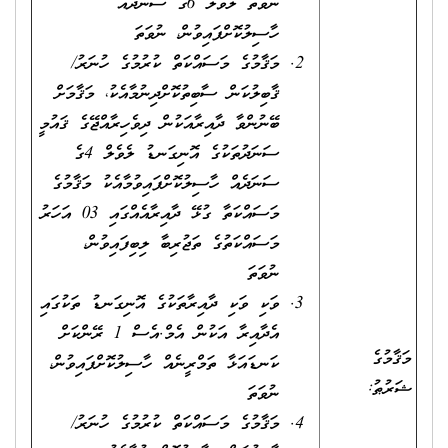
ނުވަތަ ލެވެލް 6ގެ ސަނަދެއް
ހާސިލުކޮށްފައިވުން، ނުވަތަ
މަޤާމުގެ މަސައްކަތް ކުރުމުގެ ހުނަރު/
ޤާބިލުކަން ސާބިތުކޮށްދިނުމާއެކު، މަޤާމަށް
ބޭނުންވާ ދާއިރާއަކުން ދިވެހިރާއްޖޭގެ ޤައުމީ
ސަނަދުތަކުގެ އޮނިގަނޑު ލެވެލް 4ގެ
ސަނަދެއް ހާސިލުކޮށްފައިވުމާއެކު މަޤާމުގެ
މަސައްކަތާ ގުޅޭ ދާއިރާއެއްގައި 03 އަހަރު
މަސައްކަތުގެ ތަޖުރިބާ ލިބިފައިވުން،
ނުވަތަ
ވަކި ވަކި ދާއިރާތަކުގެ އޮނިގަނޑު ތަކުގައި
އެދާއިރާ އަކުން އެމް.އެސް 1 ރޭންކަށް
މަޤާމުގެ
ކަނޑައަޅާ ތަމްރީނެއް ހާސިލުކޮށްފައިވުން،
ޝަރުޠު:
ނުވަތަ
މަޤާމުގެ މަސައްކަތް ކުރުމުގެ ހުނަރު/