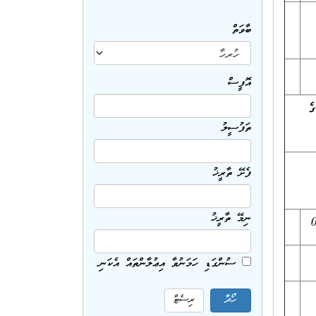
ބާވަތް
އޮފީސް
ެ
ތަފުސީލު
ފެށޭ ތާރީޚު
ނިމޭ ތާރީޚު
ސުންގަޑި ހަމަނުވާ އިޢުލާންތައް އެކަނި