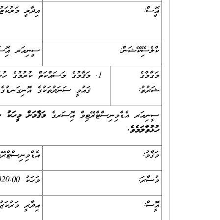
އޮފީސް:
އިދާރީ މަރުކަޒު
ކްލެސިފޭކޭޝަން:
ސީނިއަރ އޮފިސ
މަގާމްގެ
މަޤާމުގެ މަސައްކަތް ކުރުމުގެ ހުނަ
ޝަރުތު:
ޤައުމީ ސަނަދުތަކުގެ އޮނިގަނޑުގެ ތެރެއިން ލެވެލް 7 ނުވަތަ ލެވެލ
ސީނިއަރ އެޑްމިނިސްޓްރޭޓިވް އޮފިސަރގެ
މަޤާމަށް މީހަކު ނ
ހުޅުވާލަމެވެ.
މަޤާމު:
އެޑްމިނިސްޓްރޭޓ
މުސާރަ:
މަހަކު 5,020.00 ރ
އޮފީސް:
އިދާރީ މަރުކަޒު