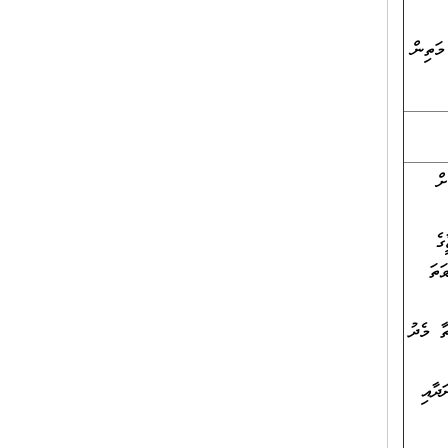
މަތިން
ް
ގެ
ަތަ
ތާ މެދު
ދާއި