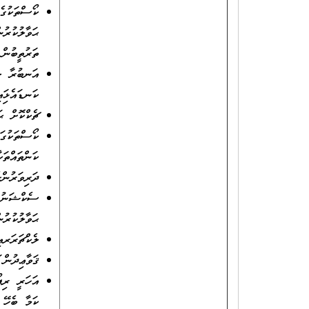
ކޯސްތަކުގެ
ޙަވާލުކުރުނ
ތަރުތީބުން
އަނބުރާ ލިބ
ކަނޑައެޅިފަ
ޗެކްކޮށް ޙަ
ކޯސްތަކުގަ
ކަންތައްތަކ
ދަރިވަރުން
ސެކްޝަނުން
ޙަވާލުކުރުނ
ލެކްޗަރަރއ
ޤަވާޢިދުން 
އަހަރީ ރިޕ
ކަމާ ބެހޭ 