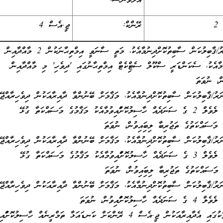
އެލަވަންސް:
2
ރޭންކް:
ޖީ.އެސް 4
މަގާމުގެމަސައްކަތް ކުރުމުގެ ހުނަރު/ޤާބިލުކަން ސާބިތުކޮށްދިނުމާއެކު، މަތީ ސާނަވީ އިމްތިޙާނަކުން 2 މާއްދާއިން
ުމާއެކު، ސެކަންޑަރީ ސްކޫލް ސެޓްފިކެޓް އިމްތިޙާނުގައި 'ދިވެހި' މި މާއްދާއިން
ް، ނުވަތަ
ރު/ޤާބިލުކަން ސާބިތުކޮށްދިނުމާއެކު، މަޤާމަށް ބޭނުންވާ ދާއިރާއަކުން ދިވެހިރާއްޖޭގ
ޤައުމީ ސަނަދުތަކުގެ އޮނިގަނޑުގެ ލެވެލް 2 ގެ ސަނަދެއް ހާސިލުކޮށްފައިވުމާއެކު މަޤާމުގެ މަސައްކަތާ ގުޅޭ
ރު/ޤާބިލުކަން ސާބިތުކޮށްދިނުމާއެކު، މަޤާމަށް ބޭނުންވާ ދާއިރާއަކުން ދިވެހިރާއްޖޭގ
ޤައުމީ ސަނަދުތަކުގެ އޮނިގަނޑުގެ ލެވެލް 3 ގެ ސަނަދެއް ހާސިލުކޮށްފައިވުމާއެކު މަޤާމުގެ މަސައްކަތާ ގުޅޭ
ރު/ޤާބިލުކަން ސާބިތުކޮށްދިނުމާއެކު، މަޤާމަށް ބޭނުންވާ ދާއިރާއަކުން ދިވެހިރާއްޖޭގ
ްފައިވުން، ނުވަތަ
ވަކިވަކި ދާއިރާތަކުގެ އޮނިގަނޑުތަކުގައި އެދާއިރާއަކުން ޖީ.އެސް 4 ރޭންކަށް ކަނޑައަޅާ ތަމްރީނެއް ހާސިލުކޮށ