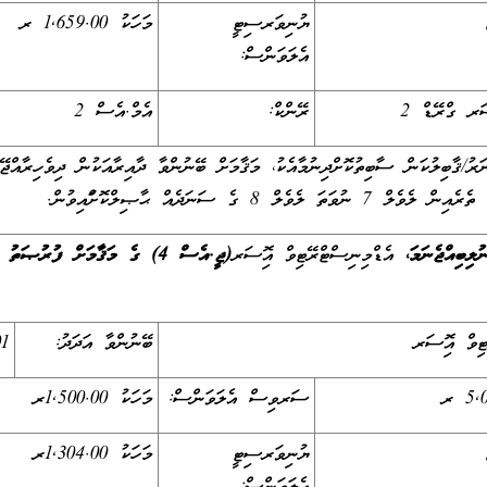
ޔުނިވަރސިޓީ
މަހަކު 1,659.00 ރ
އެލަވަންސް:
ަރ ގްރޭޑް 2
ރޭންކް:
އެމް.އެސް 2
ރު/ޤާބިލުކަން ސާބިތުކޮށްދިނުމާއެކު، މަޤާމަށް ބޭނުންވާ ދާއިރާއަކުން ދިވެހިރާއްޖޭގ
ް 8 ގެ ސަނަދެއް ޙާޞިލްކޮށްފައިވުން.
ުލިބިއްޖެނަމަ،
އެޑްމިނިސްޓްރޭޓިވް އޮފިސަރ
(ޖީ.އެސް 4) ގެ މަޤާމަށް ފުރުޞަތު
ިވް އޮފިސަރ
ބޭނުންވާ އަދަދު:
01
ސަރވިސް އެލަވަންސް:
މަހަކު 1,500.00ރ
ޔުނިވަރސިޓީ
މަހަކު 1,304.00ރ