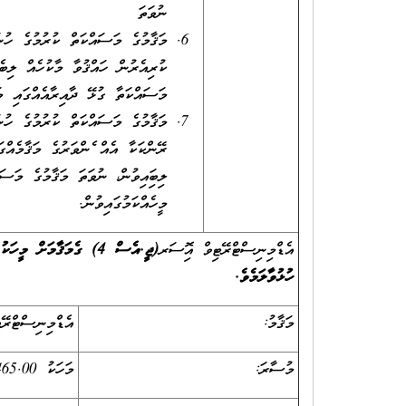
ނުވަތަ
މަޤާމުގެ މަސައްކަތް ކުރުމުގެ ހުނަރ
މަސައްކަތާ ގުޅޭ ދާއިރާއެއްގައި މަދުވެގެން 3 އަހަރު ދުވަހުގެ މަސައްކަތުގެ ތަޖު
ލިބިފައިވުން، ނުވަތަ މަޤާމުގެ މަސަ
މީހެއްކަމުގައިވުން.
އެޑްމިނިސްޓްރޭޓިވް އޮފިސަރ
(ޖީ.އެސް 4) ގެމަޤާމަށް މީހަކު ނުލިބިއްޖެނަމަ،
ހުޅުވާލަމެވެ.
މަޤާމު:
އެޑްމިނިސްޓްރޭޓ
މުސާރަ:
މަހަކު 4,465.00 ރ