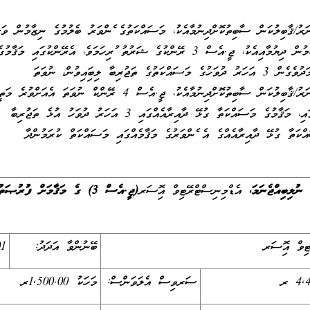
ު/ޤާބިލުކަން ސާބިތުކޮށްދިނުމާއެކު، މަސައްކަތުގެ ފެންވަރު ބެލުމުގެ ނިޒާމުން ވަޒީފ
ކުރިއެރުން ހައްޤުވާ މާކުހެއް ލިބެމުން ދިޔުމާއިއެކު، ޖީ.އެސް 3 ރޭންކުގެ ޝަރުތު ފުރިހަމަވެ، އެރޭންކުގައި މަޤާމުގ
ރިބާ ލިބިފައިވުން، ނުވަތަ
މަޤާމުގެ މަސައްކަތް ކުރުމުގެ ހުނަރު/ޤާބިލުކަން ސާބިތުކޮށްދިނުމާއެކު، ޖީ.އެސް 4 ރޭންކް ނުވަތަ އެއަށްވުރެ މަތ
ރޭންކަކާ އެއް ފެންވަރުގެ މަޤާމެއްގައި، މަޤާމުގެ މަސައްކަތާ ގުޅޭ ދާއިރާއެއްގައި 3 އަހަރު ދުވަހު އުޅެ ތަޖުރިބާ
އްކަތާ ގުޅޭ ދާއިރާއެއްގެ އެ ފެންވަރުގެ މަޤާމެއްގައި މަސައްކަތް ކުރަމުންދާ
އެޑްމިނިސްޓްރޭޓިވް އޮފިސަރ
(ޖީ.އެސް 3) ގެ މަޤާމަށް ފުރުޞަތު
ިވް އޮފިސަރ
ބޭނުންވާ އަދަދު:
01
ސަރވިސް އެލަވަންސް:
މަހަކު 1,500.00ރ