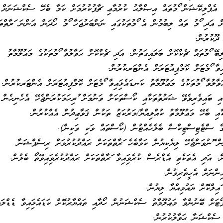
 އެޕްލިކޭޝަން ފޯމުތައް އިޞްލާޙު ކުރުމާޢި ޗާޕުކުރުމަށް ކަމާ ބެހޭ ސެކްޝަނަށް
ް އަދި ފޯމު ތައް ލިބުމުން އެ ފޯމުތަކުގައި ނަންބަރުޖަހާ ފޯމު ހޯދަން އަންނަ ފަރާތްތަ
 ދޫކުރުން.
ޭ ފޯމުތައް ޗެކްކޮށް ބަލައިގަތުން. އަދި ޗެކްކޮށް ޙަވާލުވާ ފޯމުތަކުގެ މަޢުލޫމާތު
އިވާ ފޯމެޓަށް ކޮމްޕިއުޓަރަށް އެންޓަރކުރުން.
ވާލުވާ ފޯމުތަކުގެ މަޢުލޫމާތު ކަނޑައެޅިފައިވާ ފޯމެޓަށް ކޮމްޕިއުޓަރަށް އެންޓަރކުރުން.
އި ބައިވެރިވެވޭ ޝަރުތުތަކާއި ކޯސްތަކަށް ވަނުމަށް ފުރިހަމަކުރަންޖެހޭ އެހެނިހެން
ާއި ބެހޭ މަޢުލޫމާތު ކުއްލިއްޔާ/މަރުކަޒު ތަކުން ޤަވާޢިދުން އެއްކުރުން.
ގެ ސްޓެޓިސްޓިކްސް ބެލެހެއްޓުން (ކޯސްތައް ވަކި ވަކިން).
 ފޮނުވަންޖެހޭ ލިޔެކިޔުން ކަމާބެހެ ފަރާތްތަކަށް ރައްދުކުރުމަށް ރިސެޕްޝަނާ
ް. އަދި އެތަކެތި އެޑްރެސް ކުރެވިފައިވާ ފަރާތްތަކަށް ރައްދުކުރެވިފައިވޭތޯ ބެލުން.
ިންނަށް އެހީތެރިވުން.
ފައިލްކޮށް ޔައުމިއްޔާ ލިޔުން.
ޯޓަށް ބޭނުންވާ މަޢުލޫމާތު ސެކްޝަނުން ހޯދާއި ތައްޔާރުކޮށް ކަޑައެޅިފައިވާ ޑެޑްލައ
ސެކްޝަނާ ޙަވާލުކުރުން.