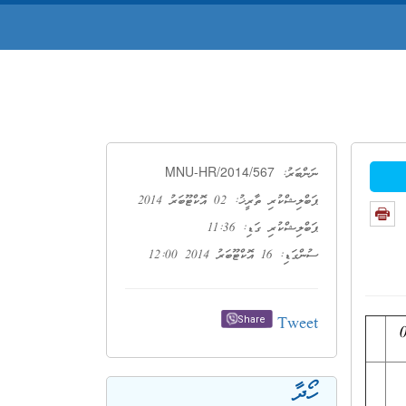
MNU-HR/2014/567
ނަންބަރު:
ޕަބްލިޝްކުރި ތާރީޚު: 02 އޮކްޓޫބަރު 2014
ޕަބްލިޝްކުރި ގަޑި: 11:36
ސުންގަޑި: 16 އޮކްޓޫބަރު 2014 12:00
Tweet
Share
ހޯދާ