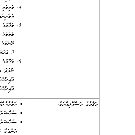
ތަމްރީނެއ
މަޤާމުގެ 
ރޭންކުގެ 
3 އަހަރުދުވަހުގެ މަސައްކަތުގެ ތަޖުރިބާ ލިބިފައިވުން، ނުވަތަ
ނުވަތަ އެ
ދާއިރާއެއ
މަޤާމުގެ މަސްއޫލިއްޔަތު:
ޙަވާލުކުރެވ
ސެކްޝަނަށް
ސެކްޝަންގެ
އަންގަވާ ގ