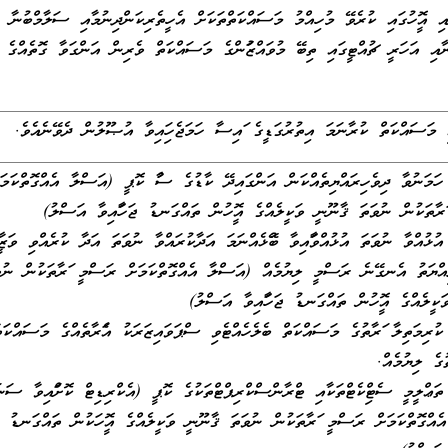
 އޮފީހުގައި ކުރެވޭ މުހިއްމު މަސައްކަތްތަކަށް އެހީތެރިކަންދިނުމާއި ސަލާމްބުނާ
ްނާއި އަހަރީ ޗުއްޓީގައި ތިބޭ މުވައްޒަފުންގެ މަސައްކަތް ވެރިން އަންގަވާ ގޮތެއްގެ 
 މަސައްކަތް ކުރާނަމަ އިތުރުގަޑީގެ ފައިސާ ހަމަޖެހިފައިވާ އުޞޫލުން ދެވޭނެއެވެ.
ހަމަނުވާ ދިވެހިރައްޔިތެއްކަން އަންގައިދޭ ކާޑުގެ ސާފު ކޮޕީ (އަސްލާ އެއްގޮތްކަމަށ
ރާތަކުން ނުވަތަ ޤާނޫނީ ވަކީލެއްގެ އޮފީހުން ތައްގަނޑު ޖަހާފައިވާ އަސްލު)
ި އުޅުއްވާ ނުވަތަ އުޅުއްވާފައިވާ ބޭފުޅެއްނަމަ އަދާކުރައްވާ ނުވަތަ އަދާ ކުރެއްވި ވަޒީފާ
އްޔަތު އެނގޭނެ ރަސްމީ ލިޔުމެއް (އަސްލާ އެއްގޮތްކަމަށް ރަސްމީ ފަރާތަކުން ނުވ
ކީލެއްގެ އޮފީހުން ތައްގަނޑު ޖަހާފައިވާ އަސްލު)
ް ކުރިމަތިލާ ފަރާތުގެ މަސައްކަތް ބެލެހެއްޓެވި ސްޕަވައިޒަރަކު އެފަރާތެއްގެ މަސައްކަ
ގެ ލިޔުމެއް.
ާ ތަޢްލީމީ ސެޓްފިކެޓްތަކާއި ޓްރާންސްކްރިޕްޓްތަކުގެ ކޮޕީ (އެކްރިޑިޓް ކޮށްފައިވާ ސަނަ
އްގޮތްކަމަށް ރަސްމީ ފަރާތަކުން ނުވަތަ ޤާނޫނީ ވަކީލެއްގެ އޮފީހަކުން ތައްގަނޑު