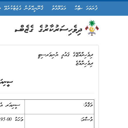
ފުރަތަމަ ޞަފްޙާ
މަޢުލޫމާތު
ޤާނޫނީގޮތުން ގެޒެޓްކުރެވޭ ލ
ދިވެހިރާއްޖޭގެ ޤައުމީ ޔުނިވަރސިޓީ
ދިވެހިރާއްޖެ
ސީނިއަ
މަޤާމު:
ސީނިއަރ އެޑްމ
މުސާރަ:
މަހަކު 6,295.00 ރ