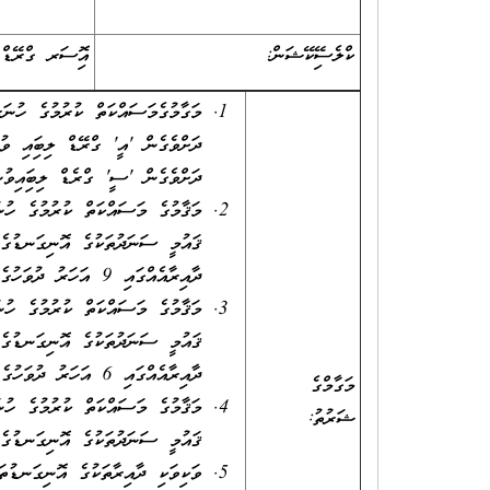
ކްލެސިފޭކޭޝަން:
އޮފިސަރ ގްރޭޑް 
ދަށްވެގެން 'އީ' ގްރޭޑް ލިބިފައި ވ
ދަށްވެގެން 'ސީ' ގްރެޑް ލިބިފައިވުނ
މަޤާމުގެ މަސައްކަތް ކުރުމުގެ ހުނަ
ދާއިރާއެއްގައި 9 އަހަރު ދުވަހުގެ މަސައްކަތުގެ ތަޖުރިބާ ލިބިފައިވުން، ނުވަތަ
މަޤާމުގެ މަސައްކަތް ކުރުމުގެ ހުނަ
ދާއިރާއެއްގައި 6 އަހަރު ދުވަހުގެ މަސައްކަތުގެ ތަޖުރިބާ ލިބިފައިވުން، ނުވަތަ
މަގާމްގެ
މަޤާމުގެ މަސައްކަތް ކުރުމުގެ ހުނަ
ޝަރުތު:
ޤައުމީ ސަނަދުތަކުގެ އޮނިގަނޑުގެ ލެވެލް 4 ގެ ސަނަދެއް ހާސިލުކޮށ