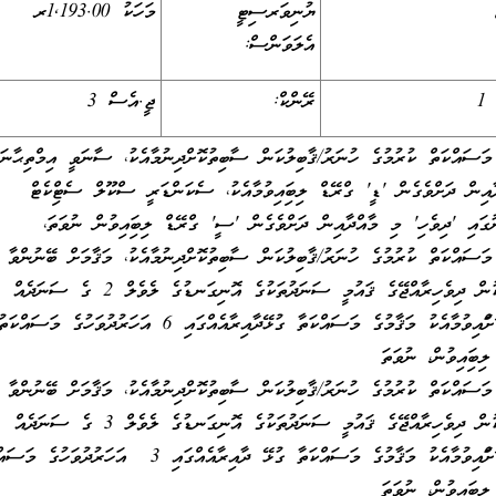
ޔުނިވަރސިޓީ
މަހަކު 1,193.00ރ
އެލަވަންސް:
1
ރޭންކް:
ޖީ.އެސް 3
މަސައްކަތް ކުރުމުގެ ހުނަރު/ޤާބިލުކަން ސާބިތުކޮށްދިނުމާއެކު، ސާނަވީ އިމްތިޙާނަ
ާއިން ދަށްވެގެން 'ޑީ' ގްރޭޑް ލިބިފައިވުމާއެކު، ސެކަންޑަރީ ސްކޫލް ސެޓްފިކެޓް
ުގައި 'ދިވެހި' މި މާއްދާއިން ދަށްވެގެން 'ސީ' ގްރޭޑް ލިބިފައިވުން ނުވަތަ،
މަސައްކަތް ކުރުމުގެ ހުނަރު/ޤާބިލުކަން ސާބިތުކޮށްދިނުމާއެކު، މަޤާމަށް ބޭނުންވާ
ދާއިރާއަކުން ދިވެހިރާއްޖޭގެ ޤައުމީ ސަނަދުތަކުގެ އޮނިގަނޑުގެ ލެވެލް 2 ގެ ސަނަދެއް
ޙާޞިލްކޮށްފައިވުމާއެކު މަޤާމުގެ މަސައްކަތާ ގުޅޭދާއިރާއެއްގައި 6 އަހަރުދުވަހުގެ މަސައ
ލިބިފައިވުން، ނުވަތަ
މަސައްކަތް ކުރުމުގެ ހުނަރު/ޤާބިލުކަން ސާބިތުކޮށްދިނުމާއެކު، މަޤާމަށް ބޭނުންވާ
ދާއިރާއަކުން ދިވެހިރާއްޖޭގެ ޤައުމީ ސަނަދުތަކުގެ އޮނިގަނޑުގެ ލެވެލް 3 ގެ ސަނަދެއް
ޙާޞިލްކޮށްފައިވުމާއެކު މަޤާމުގެ މަސައްކަތާ ގުޅޭ ދާއިރާއެއްގައި 3 އަހަރުދުވ
ލިބިފައިވުން، ނުވަތަ