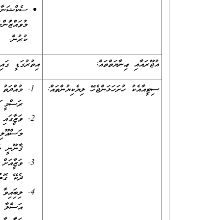
ސެކްޝަނާއި
މުވައްޒަފުނ
ކުރުން.
އުޖޫރައާއި ޢިނާޔަތްތައް:
އިތުރުގަޑީ ގައި
ސިޓީއާއެކު ހުށަހަޅަންޖެހޭ ލިޔެކިޔުންތައް:
މުއްދަތު 
ރަސްމީ ފަ
ވަޒީފާގައ
މަސްއޫލި
ޤާނޫނީ ވަ
ވަޒީފާއަށ
ދެކޭ ގޮތު
ލިބިފައިވ
އަސްލާ އެ