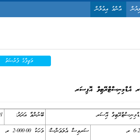
ިޔުން
އާންމު އިޢުލާން
ވަޒީފާގެ ފުރުޞަތު
ރ އެޑްމިނިސްޓްރޭޓިވް އޮފިސަރ
ިނިސްޓްރޭޓިވް އޮފިސަރ
ބޭނުންވާ އަދަދު:
01
ސަރވިސް އެލަވަންސް:
މަހަކު 2,000.00 ރ