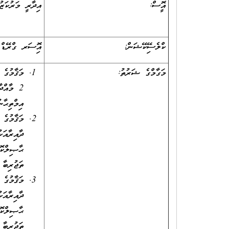
އޮފީސް:
އިދާރީ މަރުކަޒު
ކްލެސިފޭކޭޝަން:
އޮފިސަރ ގްރޭޑް 
މަގާމްގެ ޝަރުތު:
މަޤާމުގެ 
2 މާއްދ
އިމްތިޙާނ
މަޤާމުގެ 
ތަޖުރިބާ 
މަޤާމުގެ 
ތަޖުރިބާ 