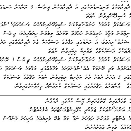
ވަކިވަކި ދާއިރާތަކުގެ އޮނިގަނޑުތަކުގައި އެ ދާއިރާއަކުން ޖީ.އެސް. 3 ރޭންކަށް ކ
ް ޙާޞިލްކޮށްފައިވުން، ނުވަތަ
މަސައްކަތް ކުރުމުގެ ހުނަރު/ޤާބިލުކަން ސާބިތުކޮށްދިނުމާއެކު، މަސައްކަތުގެ ފެންވަރ
ބެލުމުގެ ނ
ޝަރުޠު ފުރިހަމަވެ، އެ ރޭންކްގައި މަޤާމުގެ މަސައްކަތާ ގުޅޭ ދާއިރާއެއްގައި މަދުވ
މަޤާމުގެ މަސައްކަތް ކުރުމުގެ ހުނަރު/ޤާބިލުކަން ސާބިތުކޮށްދިނުމާއެކު، ޖީ.އެސް 3
އަށްވުރެ މަތީ ރޭންކަކާ އެއް ފެންވެންވަރުގެ މަޤާމެއްގައި، މަޤާމުގެ މަސައްކަތާ ގު
ދާއިރާއެއްގައި 3 އަހަރު ދުވަހު އުޅެ ތަޖުރިބާ ލިބިފައިވުން، ނުވަތަ މަޤާމުގެ މަސައްކަތާ 
ްގެ އެފެންވަރުގެ މަޤާމެއްގައި މަސައްކަތް ކުރަމުންދާ މީހެއްކަމުގައިވުން.
ޭ ތާވަލްގައިވާ ގޮތުގެމަތިން އޮފީސް ހުޅުވައި ލެއްޕުން.
 އަންނަ ފޯނުތަކަށް ޖަވާބުދީ އެޕޮއިންޓްމަންޓްތައް ބެލެހެއްޓުން.
 އެންޓްރީ ދުވަހުން ދުވަހަށް ނަގާ ކަމާ ބެހޭ ވެރިޔެއްގެ އަރިހަށް ގެންގޮސް
ޮތެއްގެ މަތިން ޢަމަލުކުރުން.