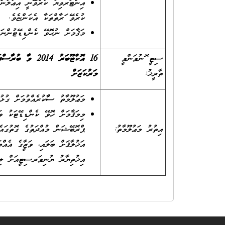
އިންޓަރވިޔު ކުރެވޭނީ އިޢުލާންގ
ކުރެވޭ ފަރާތްތަކާ އެކަންޏެވެ.
މަޤާމަށް ނުހޮވޭ ކެންޑިޑޭޓުންނަށ
ސިޓީ ފޮނުވަންވީ
ތާރީޚު:
މަރުކަޒަށް
މަޢުލޫމާތު ސާފުކުރެއްވުމަށް ގުޅުއްވާނީ 3345157 ނަންބ
އިތުރު މަޢުލޫމާތު:
ޕްރޮބޭޝަން މުއްދަތުގެ ގޮތުގައެވ
އަޚުލާޤަށް ބަލައި، ވަޒީފާގެ އެއ
އިޚުތިޔާރު ޔުނިވަރސިޓީއަށް ލިބ