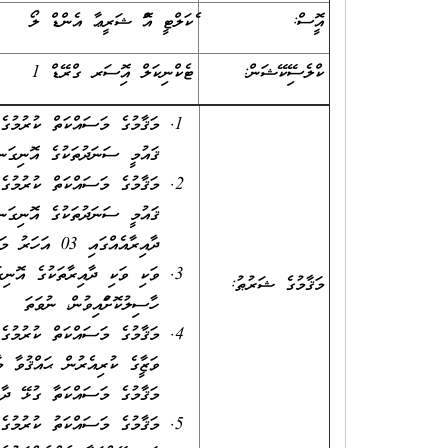
އޮފީސް:
ފެކަލްޓީ އޮފް ޝަރީޢާ އެންޑް ލޯ
ކްލެސިފޭކޭޝަން:
ޓެކްނިކަލް އޮފިސަރ ގްރޭޑް 1
މަޤާމުގެ މަސައްކަތް ކުރުމުގެ 
ޤައުމީ ސަނަދުތަކުގެ އޮނިގަނޑުގެ ލެވެލް 5 ނުވަތަ ލެވެލް 6ގެ ސަނަދ
މަޤާމުގެ މަސައްކަތް ކުރުމުގެ 
ދާއިރާއެއްގައި 03 އަހަރު މަސައްކަތު ތަޖުރިބާ ލިބިފައިވުން، ނުވަތަ
މަޤާމުގެ ޝަރުޠު:
ހާސިލުކޮށްފައިވުން، ނުވަތަ
މަޤާމުގެ މަސައްކަތް ކުރުމުގެ 
މަޤާމުގެ މަސައްކަތާ ގުޅޭ ދާއިރާއެއްގައި މަދުވެގެން 3 އަހަރު