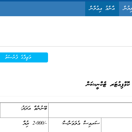
ިޔުން
އާންމު އިޢުލާން
ވަޒީފާގެ ފުރުޞަތު
ކޮމްޕިއުޓަރ ޓެކްނީޝަން
ބޭނުންވާ އަދަދު:
ސަރވިސް އެލަވަންސް:
-/2,000 ރުފިޔާ