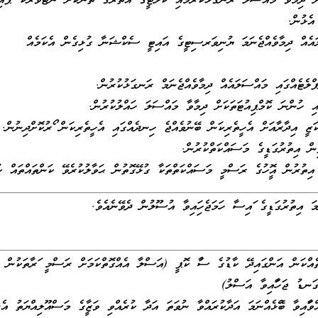
ަށް ދިމާވާ މައްސަލަ ރަނގަޅުކުރުމާއި ފެކަލްޓީގެ އެތެރޭގެ ތަނަކަށް ނެޓްވާރކް ޕޮއި
އެޅުން.
އެއް ދިމާވެއްޖެނަމަ ޔުނިވަރސިޓީގެ އައިޓީ ސެކްޝަނާ ގުޅިގެން އެކަމެއް
ްލެޓެއްގައި މައްސަލައެއް ދިމާވެއްޖެނަމް ރަނގަޅުކުރުން.
އި ހުންނަ ކޮމްޕިއުޓަތަކަށް ދިމާވާ މައްސަލަ ހައްލުކުރުން.
ުކަޒީ އިދާރާއަށް އެހީތެރިކަން ބޭނުވެއްޖެ ހިނދެއްގައި އެހީތެރިކަން ފޯރުކޮށްދިނުން.
ިން އިތުރުގަޑީގެ މަސައްކަތްކުރުން.
 އިތުރުން އޮފީހުގެ ރަސްމީ މަސައްކަތްތަކާ ގުޅޭގޮތުން ޙަވާލުކުރެވޭ ކަންތައްތައް ކ
 އިތުރުގަޑީގެ ފައިސާ ހަމަޖެހިފައިވާ އުސޫލުން ދެވޭނެއެވެ.
ތެއްކަން އަންގައިދޭ ކާޑުގެ ސާފު ކޮޕީ (އަސްލާ އެއްގޮތްކަމަށް ރަސްމީ ފަރާތަކުން ނ
ގަނޑު ޖަހާފައިވާ އަސްލު)
ްވާފައިވާ ބޭފުޅެއްނަމަ އަދާކުރައްވާ ނުވަތަ އަދާ ކުރެއްވި ވަޒީފާގެ މަސްއޫލިއްޔަތު އ