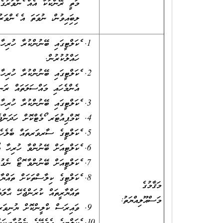
ލިބިފައިވުން، ނުވަތަ އެ ފެންވަ
ފެކަލްޓީގައި ބޭނުންކުރާ ހުރިހ
ހައްލުކުރުން.
ފެކަލްޓީގައި ބޭނުންކުރާ ހުރި
އެންމެހައި މައްސަލަތައް ރަނގ
ފެކަލްޓީގައި ބޭނުންކުރާ ހުރި
ކޮމްޕިއުޓަރ ފޯމެޓްކޮށް ހަދަންޖެ
ފެކަލްޓީގެ ސާރވަރތައް ބެލެހެއ
ފެކަލްޓީއަށް ބޭނުންވާ ހުރިހާ
ފެކަލްޓީއަށް ބޭނުންވާ ފޮޓޯ ނެ
ފެކަލްޓީގެ ކިލާސްތަކަށް ތައްޔާރ
މަޤާމުގެ
ތައްޔާރީތައް ކުރަންޖެހޭ ޙާލަ
މަސްއޫލިއްޔަތު:
ވައިރަސް ކްލީންކޮށް ޔުނިވަރ