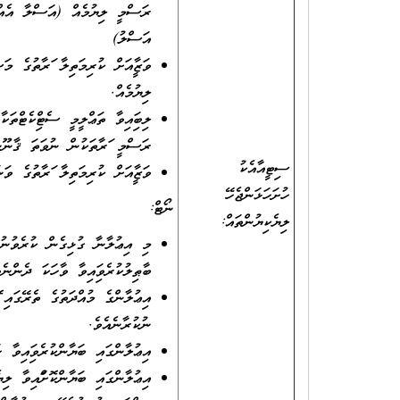
ރަސްމީ ލިޔުމެއް (އަސްލާ އެއްގޮ
އަސްލު)
ވަޒީފާއަށް ކުރިމަތިލާ ފަރާތުގެ 
ލިޔުމެއް.
ލިބިފައިވާ ތަޢްލީމީ ސެޓްފިކެޓްތ
ރަސްމީ ފަރާތަކުން ނުވަތަ ޤާނޫނީ
ސިޓީއާއެކު
ވަޒީފާއަށް ކުރިމަތިލާ ފަރާތުގެ ވ
ހުށަހަޅަންޖެހޭ
ނޯޓް:
ލިޔެކިޔުންތައް:
ބާޠިލުކުރެވިފައިވާ ވާހަކަ ދެންނެވ
އިޢުލާންގެ މުއްދަތުގެ ތެރޭގައި
ނުކުރާނެއެވެ.
އިޢުލާންގައި ބަޔާންކުރެވިފައިވާ 
އިޢުލާންގައި ބަޔާންކޮށްފައިވާ ލި