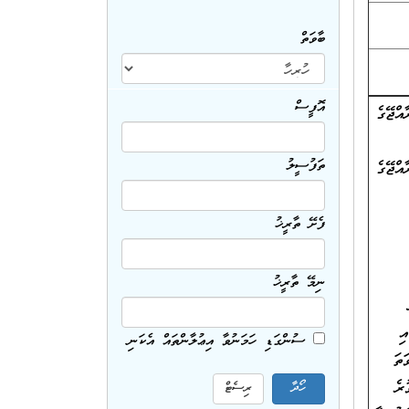
ބާވަތް
އޮފީސް
އްޖޭގެ
ތަފުސީލު
އްޖޭގެ
ފެށޭ ތާރީޚު
ނިމޭ ތާރީޚު
ުގައި
ސުންގަޑި ހަމަނުވާ އިޢުލާންތައް އެކަނި
 އެއަށްވުރެ