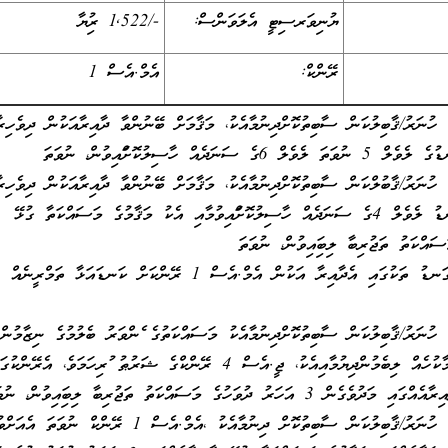
ޔުނިވަރސިޓީ އެލަވަންސް:
-/1,522 ރުފިޔާ
ރޭންކް:
އެމް.އެސް 1
ހުނަރު/ޤާބިލުކަން ސާބިތުކޮށްދިނުމާއެކު، މަޤާމަށް ބޭނުންވާ ދާއިރާއަކުން ދިވެހިރާ
ެއް ހާސިލުކޮށްފައިވުން، ނުވަތަ
ހުނަރު/ޤާބުލްކަން ސާބިތުކޮށްދިނުމާއެކު، މަޤާމަށް ބޭނުންވާ ދާއިރާއަކުން ދިވެހިރާ
ޤައުމީ ސަނަދުތަކުގެ އޮނިގަނޑު ލެވެލް 4ގެ ސަނަދެއް ހާސިލުކޮށްފައިވުމާއި އެކު މަޤާމުގެ މަސައްކަތާ ގުޅޭ
ވަކި ވަކި ދާއިރާތަކުގެ އޮނިގަނޑު ތަކުގައި އެދާއިރާ އަކުން އެމް.އެސް 1 ރޭންކަށް ކަނޑައަޅާ ތަމްރީނެއް
ހުނަރު/ޤާބިލުކަން ސާބިތުކޮށްދިނުމާއެކު މަސައްކަތުގެ ފެންވަރު ބެލުމުގެ ނިޒާމުން
ވަޒީފާގެ ކުރިއެރުން ޙައްޤުވާ މާކުހެއް ލިބެމުންދިޔުމާއިއެކު، ޖީ.އެސް 4 ރޭންކްގެ ޝަރުޠު ފުރިހަމަވެ، އެރޭންކ
 ދުވަހުގެ މަސައްކަތު ތަޖުރިބާ ލިބިފައިވުން، ނުވަތަ
މަޤާމުގެ މަސައްކަތު ކުރުމުގެ ހުނަރު/ޤާބިލުކަން ސާބިތުކޮށް ދިނުމާއެކު ،އެމް.އެސް 1 ރޭންކް ނުވަތަ