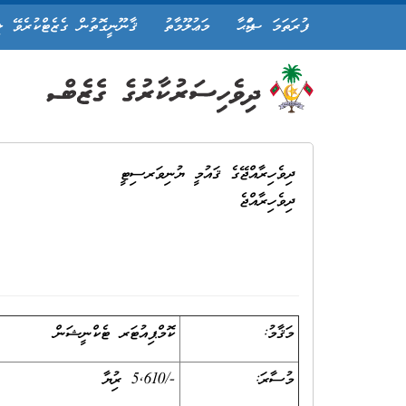
ފުރަތަމަ ޞަފްޙާ
މަޢުލޫމާތު
ޤާނޫނީގޮތުން ގެޒެޓްކުރެވޭ ލ
ދިވެހިރާއްޖޭގެ ޤައުމީ ޔުނިވަރސިޓީ
ދިވެހިރާއްޖެ
މަޤާމު:
ކޮމްޕިއުޓަރ ޓެކްނީޝަން
މުސާރަ:
-/5,610 ރުފިޔާ