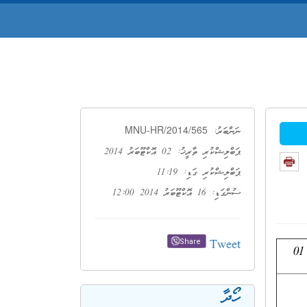
MNU-HR/2014/565
ނަންބަރު:
ޕަބްލިޝްކުރި ތާރީޚު: 02 އޮކްޓޫބަރު 2014
ޕަބްލިޝްކުރި ގަޑި: 11:19
ސުންގަޑި: 16 އޮކްޓޫބަރު 2014 12:00
Tweet
Share
01
ހޯދާ