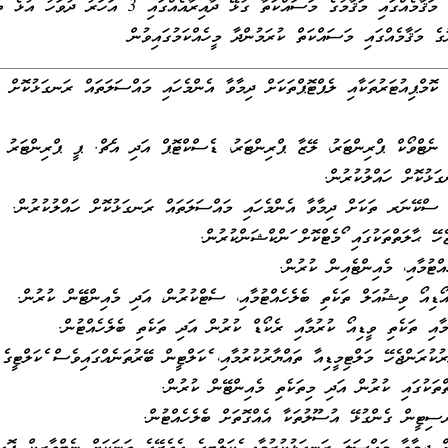
މަތީ ރޭންކަކާ އެއް ފެންވަރުގެ މަޤާމެއްގައި މަޤާމުގެ މަސައްކަތާ ގުޅޭ ދާއިރާއެއްގައި 3 އަ
ރުގެ މަޤާމެއްގައި މަސައްކަތް ކުރަމުންދާ މީހެއްކަމުގައިވުން
ާ ކޮމްޕިއުޓަރުތަކާއި ލެޕްޓޮޕްތަކަށް ދިމާވާ އެންމެހައި މައްސަލަތައް ރަނގަޅުކޮށް
ހާ ނެޓްވޯކް ޕްރިންޓަރު، ލޭޒާ ޕްރިންޓަރު، ޑެސްކްޓޮޕް އަދި އެޗް. ޕީ ޕްރިންޓަރު ދ
ަޅުކޮށް ހައްލުކުރުން.
ހާ ސްކޭނަރ ތަކަށް ދިމާވާ އެންމެހައި މައްސަލަތައް ރަނގަޅުކޮށް ހައްލުކުރުން.
ހޭ ޙާލަތްތަކުގައި ފޯމެޓްކޮށް ފަންކްޝަންކުރުން.
ްޓުމާއި، މެއިންޓެއިން ކުރުން.
 އޯޑިއޯ ވިޝުއަލް ތަކެތި ބެލެހެއްޓުމާއި، ސެޓްކުރުން، އަދި މެއިންޓޭން ކުރުން.
ގުމާއި ތަކެތި ވީޑިއޯ ކުރުމާއި ރެކޯޑް ކުރުން އަދި ތަކެތި ބެލެހެއްޓުން.
ުކުރަންޖެހޭ މަލްޓިމީޑިއާ ތައްޔާރުކުރުމާއި، ފެކަލްޓީން ބޭރުތަނެއްގައިވެސް ފެކަލްޓީގެ މ
ތްތަކުގައި ކުރުން އަދި މިތަކެތި މެއިންޓޭން ކުރުން.
ސިޓީން ގެންގުޅޭ އުސޫލުތަކާ އެއްގޮތަށް ބެލެހެއްޓުން.