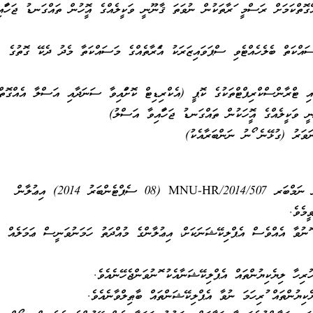
ތްކަމަށް ރަސްމީ ފަރާތަކުން ނުވަތަ ޤާނޫނީ ވަކީލެއްގެ އޮފީހުން ތައްގަނޑު ޖަހާފައި
މަސައްކަތް ބެލެހެއްޓެވި ސްޕަވައިޒަރަކު އެފަރާތެއްގެ މަސައްކަތާ މެދު ދެކޭ ގޮތުގެ
ަކާއި ޓްރާންސްކްރިޕްޓްތަކުގެ ކޮޕީ (އެކްރިޑިޓް ކޮށްފައިވާ ސަނަދާއި އަސްލާ އެއްގޮތްކ
 ވަކީލެއްގެ އޮފީހަކުން ތައްގަނޑު ޖަހާފައިވާ އަސްލު)
ަނަވަރު (ގުޅޭނެ ފޯނު ނަންބަރާއެކު)
މި އިޢުލާނާ ގުޅިގެން ކުރެވުނު ނަމްބަރ MNU-HR/2014/507 (08 ސެޕްޓެންބަރު 2014) އިޢުލާން
ީމެވެ.
 ފޮނުވާ އެއްވެސް އެޕްލިކޭޝަނަކަށް، އިޢުލާންގެ މުއްދަތު ހަމަނުވަނީސް ޢަމަލެއް
ހުރިހާ ލިޔެކިޔުންތައް އެޕްލިކޭޝަނާއެކު ފޮނުވަންޖެހޭނެއެވެ.
ޔެކިޔުންތައް ފުރިހަމަ ނުވާ އެޕްލިކޭޝަންތައް ބާޠިލްވާނެއެވެ.