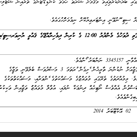
ައި ބަޔާންކުރެވިފައިވާ މަޤާމަށް ޝަރުޠު ހަމަވާ ކެންޑިޑޭޓުންގެ ތެރެއިން ޝޯޓްލިސ
ް ސިޓި ފޮނުވޭނީ އިންޓަރވިޔުކޮށް ނިމުމަށްފަހުގައެވެ.
16 އޮކްޓޫބަރު 2014 ވާ ބުރާސްފަތި ދުވަހުގެ މެންދުރު 12:00 ގެ ކުރިން ދިވެހިރާއްޖޭގެ ޤައުމީ ޔުނިވަރސި
ަރު ފޯނާއެވެ.
މިމަޤާމަށް ހޮވޭ ކެންޑިޑޭޓަކު ވަޒީފާއަށް ނުކުންނަ ތާރީޚުން ފެށިގެން ފުރަތަމަ 3 މަސްދުވަސް ބެލެވޭނީ ވަޒީފާގެ
ެ. މިމުއްދަތުގެ ތެރޭގައި މުވައްޒަފުގެ މަސައްކަތުގެ ފެންވަރާއި، މަސައްކަތްތަކުގެ
ްބަސްވުން އެއްވެސް ނޯޓިހެއް ދިނުމަކާ ނުލައި، އުވާލާ މުވައްޒަފު ވަޒީފާއިން ވަކިކުރު
ިގެންވެއެވެ.
02 އޮކްޓޫބަރު 2014