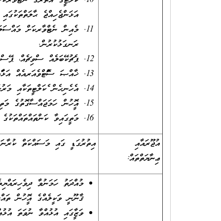
ފެކަލްޓީގެ އެތެރޭގެ ނެޓުވާރކ
އަޅަންޖެހިއްޖެ ޙާލަތްތަކުގައި 
މެއިން ނެޓްވާރކަށް މައްސަލަ
ރަނގަޅުކުރުން.
ޕެޗުކޭބަލެއް ސްވިޗެއް، ޕޭސްޕ
ޚާއްޞަ ސޮފްޓްވެއަރއެއް އަޅާފަ
އެހެނިހެން ފެކަލްޓީތަކާއި މަރ
އޮފީހުން ހަމަޖައްސާގޮތުގެ މަތ
މަތީގައިވާ ކަންތައްތައްތަކުގެ
އުޖޫރައާއި
އިތުރުގަޑީ ގައި މަސައްކަތް ކުރާނަމަ
ޢިނާޔަތްތައް:
މުއްދަތު ހަމަނުވާ ދިވެހިރައްޔި
ޤާނޫނީ ވަކީލެއްގެ އޮފީހުން ތައް
ވަޒީފާގައި އުޅުއްވާ ނުވަތަ އުޅުއ