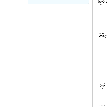
ހަރު ދުވަހު އުޅެ ތަޖުރިބާ
ިމާވާ
ިފަދަ