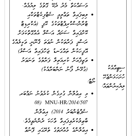
މަސައްކަތާ މެދު ދެކޭ ގޮތުގެ ލިޔުމެއް.
ލިބިފައިވާ ތަޢްލީމީ ސެޓްފިކެޓްތަކާއި
ޓްރާންސްކްރިޕްޓްތަކުގެ ކޮޕީ (އެކްރިޑިޓް
ކޮށްފައިވާ ސަނަދާ އަސްލާ އެއްގޮތްކަމަށް
ރަސްމީ ފަރާތަކުން ނުވަތަ ޤާނޫނީ ވަކީލެއްގެ
އޮފީހަކުން ތައްގަނޑު ޖަހާފައިވާ އަސްލު)
ވަޒީފާއަށް ކުރިމަތިލާ ފަރާތުގެ ވަނަވަރު
ސިޓީއާއެކު
(ގުޅޭނެ ފޯނު ނަންބަރާއެކު)
ހުށަހަޅަންޖެހޭ
ނޯޓް:
ލިޔެކިޔުންތައް:
މި އިޢުލާނާ ގުޅިގެން ކުރެވުނު ނަމްބަރ
MNU-HR/2014/507 (08
ސެޕްޓެންބަރު 2014) އިޢުލާން
ބާޠިލުކުރެވިފައިވާ ވާހަކަ ދެންނެވީމެވެ.
އިޢުލާންގެ މުއްދަތުގެ ތެރޭގައި ފޮނުވާ