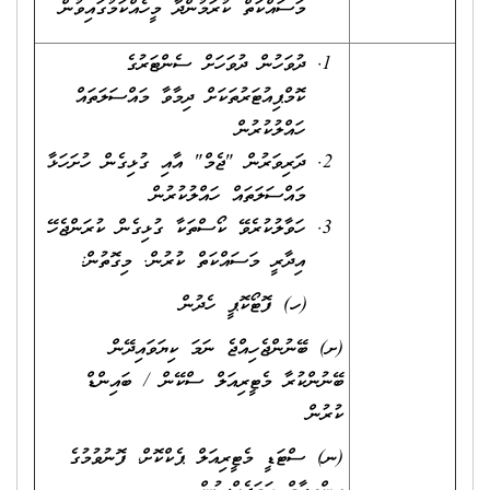
މަސައްކަތް ކުރަމުންދާ މީހެއްކަމުގައިވުން
ދުވަހުން ދުވަހަށް ސެންޓަރުގެ
ކޮމްޕިއުޓަރުތަކަށް ދިމާވާ މައްސަލަތައް
ހައްލުކުރުން
ދަރިވަރުން "ޖެމް" އާއި ގުޅިގެން ހުށަހަޅާ
މައްސަލަތައް ހައްލުކުރުން
ހަވާލުކުރެވޭ ކޯސްތަކާ ގުޅިގެން ކުރަންޖެހޭ
އިދާރީ މަސައްކަތް ކުރުން. މިގޮތުން:
(ހ) ފޮޓޯކޮޕީ ހެދުން
(ށ) ބޭނުންޖެހިއްޖެ ނަމަ ކިޔަވައިދޭން
ބޭނުންކުރާ މެޓީރިއަލް ސްކޭން / ބައިންޑް
ކުރުން
(ނ) ސްޓަޑީ މެޓީރިއަލް ޕެކްކޮށް، ފޮނުވުމުގެ