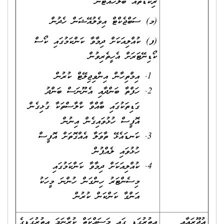
ރިކޯޑުތައް ބެލެހެއްޓުން
(މ) ސަބްޖެކްޓް އިވެލުއޭޝަން ހެދުން
(ފ) ކުއްލިއަކަށް ދިމާވާ ކަންކަމުގައި ކޯސް
ކޯޑިނޭޓަރަށް އެހީތެރިވުން
އިމްތިހާން އިންވިޖިލޭޓް ކުރުން
ހަފްތާ ބަންދާއި އެނޫނަސް ބަންދު
ގަޑިތަކުގައި ބާއްވާ ކްލާސްތަކާ ގުޅިގެން
އޮފީސް ހުޅުވައިގެން އިނުން
ކަނޑައެޅޭ ތާވަލާ އެއްގޮތަށް އޮފީސް
ހުޅުވައި ލެއްޕުން
ކުއްލިއަކަށް ދިމާވާ ކަންކަމުގައި
މިސެންޓަރު ހިންގަން ހުންނަ މީހަކު
އަންގާ ކަންކަން ކުރުން
އުޖޫރައާއި
އިތުރުގަޑީ ގައި މަސައްކަތް ކުރާނަމަ އިތުރުގަޑީގެ