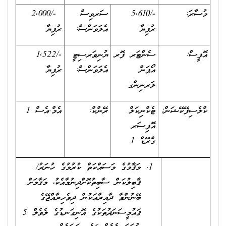
މުސާރަ:
-/5,610
ސަރވިސް
-/2,000
ރުފިޔާ
އެލަވަންސް:
ރުފިޔާ
އޮފީސް:
ސެންޓަރ ފޮރ
ޔުނިވަރސިޓީ
-/1,522
އޯޕަން
އެލަވަންސް:
ރުފިޔާ
ލަރނިންގ
ކްލެސިފޭކޭޝަން:
ޓެކްނިކަލް
ރޭންކް:
އެމް.އެސް 1
އޮފިސަރ
ގްރޭޑް 1
މަޤާމުގެ މަސައްކަތް ކުރުމުގެ ހުނަރު/
ޤާބިލުކަން ސާބިތުކޮށްދިނުމާއެކު، މަޤާމަށް
ބޭނުންވާ ދާއިރާއަކުން ދިވެހިރާއްޖޭގެ
ޤައުމީސަނަދުތަކުގެ އޮނިގަނޑުގެ ލެވެލް 5