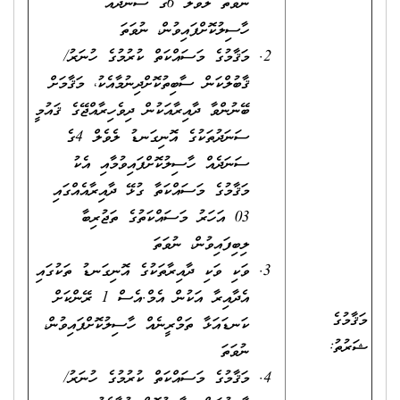
ނުވަތަ ލެވެލް 6ގެ ސަނަދެއް
ހާސިލުކޮށްފައިވުން، ނުވަތަ
މަޤާމުގެ މަސައްކަތް ކުރުމުގެ ހުނަރު/
ޤާބުލްކަން ސާބިތުކޮށްދިނުމާއެކު، މަޤާމަށް
ބޭނުންވާ ދާއިރާއަކުން ދިވެހިރާއްޖޭގެ ޤައުމީ
ސަނަދުތަކުގެ އޮނިގަނޑު ލެވެލް 4ގެ
ސަނަދެއް ހާސިލުކޮށްފައިވުމާއި އެކު
މަޤާމުގެ މަސައްކަތާ ގުޅޭ ދާއިރާއެއްގައި
03 އަހަރު މަސައްކަތުގެ ތަޖުރިބާ
ލިބިފައިވުން، ނުވަތަ
ވަކި ވަކި ދާއިރާތަކުގެ އޮނިގަނޑު ތަކުގައި
އެދާއިރާ އަކުން އެމް.އެސް 1 ރޭންކަށް
މަޤާމުގެ
ކަނޑައަޅާ ތަމްރީނެއް ހާސިލުކޮށްފައިވުން،
ޝަރުތު:
ނުވަތަ
މަޤާމުގެ މަސައްކަތް ކުރުމުގެ ހުނަރު/