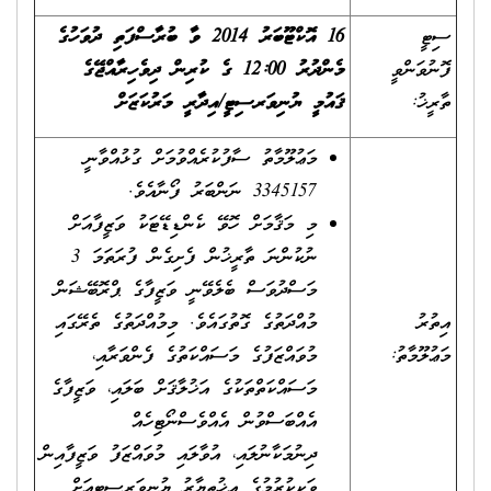
ސިޓީ
16 އޮކްޓޫބަރު 2014 ވާ ބުރާސްފަތި ދުވަހުގެ
ފޮނުވަންވީ
މެންދުރު 12:00 ގެ ކުރިން ދިވެހިރާއްޖޭގެ
ތާރީޚު:
ޤައުމީ ޔުނިވަރސިޓީ/އިދާރީ މަރުކަޒަށް
މަޢުލޫމާތު ސާފުކުރެއްވުމަށް ގުޅުއްވާނީ
3345157 ނަންބަރު ފޯނާއެވެ.
މި މަޤާމަށް ހޮވޭ ކެންޑިޑޭޓަކު ވަޒީފާއަށް
ނުކުންނަ ތާރީޚުން ފެށިގެން ފުރަތަމަ 3
މަސްދުވަސް ބެލެވޭނީ ވަޒީފާގެ ޕްރޮބޭޝަން
އިތުރު
މުއްދަތުގެ ގޮތުގައެވެ. މިމުއްދަތުގެ ތެރޭގައި
މަޢުލޫމާތު:
މުވައްޒަފުގެ މަސައްކަތުގެ ފެންވަރާއި،
މަސައްކަތްތަކުގެ އަޚުލާޤަށް ބަލައި، ވަޒީފާގެ
އެއްބަސްވުން އެއްވެސްނޯޓިހެއް
ދިނުމަކާނުލައި، އުވާލައި މުވައްޒަފު ވަޒީފާއިން
ވަކިކުރުމުގެ އިޚުތިޔާރު ޔުނިވަރސިޓީއަށް