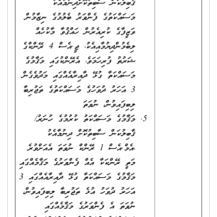
ޤާބިލުކަން ސާބިތުކޮށްދިނުމާއެކު
މަސައްކަތުގެ ފެންވަރު ބެލުމުގެ ނިޒާމުން
ވަޒީފާގެ ކުރިއެރުން ހައްޤުވާ މާކުހެއް
ލިބެމުންދިޔުމާއިއެކު، ޖީ.އެސް 4 ރޭންކްގެ
ޝަރުތު ފުރިހަމަވެ، އެރޭންކުގައި މަޤާމުގެ
މަސައްކަތާ ގުޅޭ ދާއިރާއެއްގައި މަދުވެގެން
3 އަހަރު ދުވަހުގެ މަސައްކަތުގެ ތަޖުރިބާ
ލިބިފައިވުން، ނުވަތަ
މަޤާމުގެ މަސައްކަތު ކުރުމުގެ ހުނަރު/
ޤާބިލުކަން ސާބިތުކޮށް ދިނުމާއެކު
،އެމް.އެސް 1 ރޭންކް ނުވަތަ އެއަށްވުރެ
މަތީ ރޭންކަކާ އެއް ފެންވަރުގެ މަޤާމެއްގައި
މަޤާމުގެ މަސައްކަތާ ގުޅޭ ދާއިރާއެއްގައި 3
އަހަރު ދުވަހު އުޅެ ތަޖުރިބާ ލިބިފައިވުން،
ނުވަތަ އެ ފެންވަރުގެ މަޤާމެއްގައި