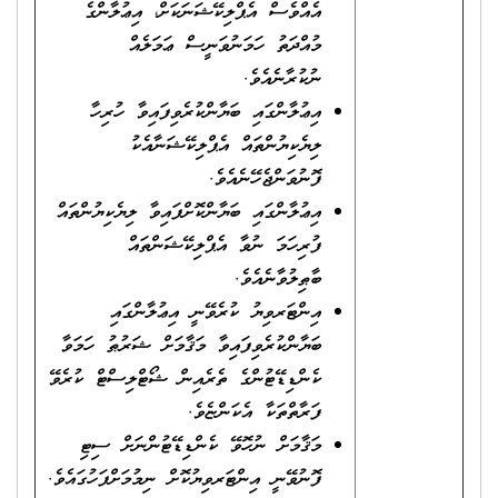
އެއްވެސް އެޕްލިކޭޝަނަކަށް، އިޢުލާންގެ
މުއްދަތު ހަމަނުވަނީސް ޢަމަލެއް
ނުކުރާނެއެވެ.
އިޢުލާންގައި ބަޔާންކުރެވިފައިވާ ހުރިހާ
ލިޔެކިޔުންތައް އެޕްލިކޭޝަނާއެކު
ފޮނުވަންޖެހޭނެއެވެ.
އިޢުލާންގައި ބަޔާންކޮށްފައިވާ ލިޔެކިޔުންތައް
ފުރިހަމަ ނުވާ އެޕްލިކޭޝަންތައް
ބާޠިލުވާނެއެވެ.
އިންޓަރވިޔު ކުރެވޭނީ އިޢުލާންގައި
ބަޔާންކުރެވިފައިވާ މަޤާމަށް ޝަރުޠު ހަމަވާ
ކެންޑިޑޭޓުންގެ ތެރެއިން ޝޯޓްލިސްޓް ކުރެވޭ
ފަރާތްތަކާ އެކަންޏެވެ.
މަޤާމަށް ނުހޮވޭ ކެންޑިޑޭޓުންނަށް ސިޓި
ފޮނުވޭނީ އިންޓަރވިޔުކޮށް ނިމުމަށްފަހުގައެވެ.