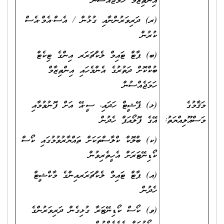
އިންތިޒާމް ހަމަޖެއްސުން
(ރ) ދަރިވަރުންނާއި ގުޅުން / އެސް.އެމް.އެސް
ކުރުން
(ބ) ޕާޓް ޓައިމް ލެކްޗަރަރ އިންގެ ޓިކެޓް
ބުކްކޮށް ދަތުރުގެ އެންމެހައި އިންތިޒާމް
ހަމަޖެއްސުން
މަޤާމުގެ
(ޅ) ޕޭޝީޓް ހަދައި، ސީ.އޭ އަށް ފޮނުވުމާއި
މަސްއޫލިއްޔަތު:
އޭގެ ފޮލޯއަޕް ހެދުން
(ކ) ބްލޮކް ކްލާސްތަކަށް ތައްޔާރުވުމުގައި ކޯސް
ކޯޑިނޭޓަރަށް އެހީތެރިވުން
(އ) ޕާޓް ޓައިމް ލެކްޗަރަރއިންގެ މާކްޝީޓް
ހެދުން
(ވ) ކޯސް ކޯޑިނޭޓަރާ ގުޅިގެން ދަރިވަރުންގެ