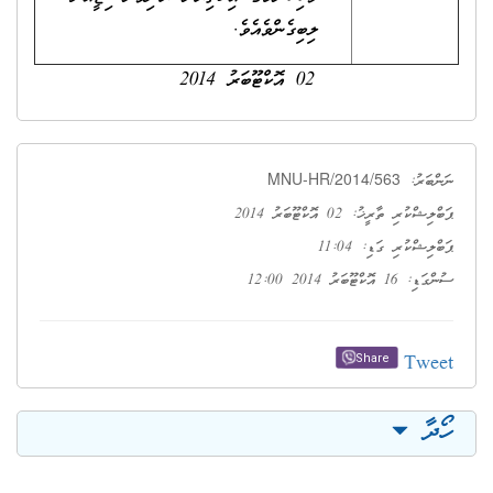
ލިބިގެންވެއެވެ.
02 އޮކްޓޫބަރު 2014
MNU-HR/2014/563
ނަންބަރު:
ޕަބްލިޝްކުރި ތާރީޚު: 02 އޮކްޓޫބަރު 2014
ޕަބްލިޝްކުރި ގަޑި: 11:04
ސުންގަޑި: 16 އޮކްޓޫބަރު 2014 12:00
Tweet
Share
ހޯދާ