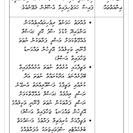
ޢިނާޔަތްތައް:
ފައިސާ ހަމަޖެހިފައިވާ އުސޫލުން ދެވޭނެއެވެ.
މުއްދަތު ހަމަނުވާ ދިވެހިރައްޔިތެއްކަން
އަންގައިދޭ ކާޑުގެ ސާފު ކޮޕީ (އަސްލާ
އެއްގޮތްކަމަށް ރަސްމީ ފަރާތަކުން ނުވަތަ
ޤާނޫނީ ވަކީލެއްގެ އޮފީހުން ތައްގަނޑު
ޖަހާފައިވާ އަސްލު)
ވަޒީފާގައި އުޅުއްވާ ނުވަތަ އުޅުއްވާފައިވާ
ބޭފުޅެއްނަމަ އަދާކުރައްވާ ނުވަތަ އަދާ
ކުރެއްވި ވަޒީފާގެ މަސްއޫލިއްޔަތު އެނގޭނެ
ރަސްމީ ލިޔުމެއް (އަސްލާ އެއްގޮތްކަމަށް
ރަސްމީ ފަރާތަކުން ނުވަތަ ޤާނޫނީ ވަކީލެއްގެ
އޮފީހުން ތައްގަނޑު ޖަހާފައިވާ އަސްލު)
ވަޒީފާއަށް ކުރިމަތިލާ ފަރާތުގެ މަސައްކަތް
ބެލެހެއްޓެވި ސްޕަވައިޒަރަކު އެފަރާތެއްގެ