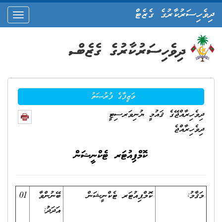
ދިވެހިސަރުކާރުގެ ގެޒެޓް
oggle
ation
ވަޒީފާގެ ފުރުޞަތު
ދިވެހިރާއްޖޭގެ ޤައުމީ ޔުނިވަރސިޓީ
ދިވެހިރާއްޖެ
ކޮމްޕިއުޓަރ ޓެކްނީޝަން
މަޤާމު:
ކޮމްޕިއުޓަރ ޓެކްނީޝަން
ބޭނުންވާ
01
އަދަދު: