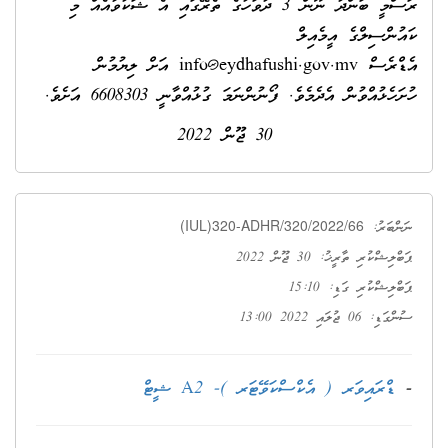
ރަސްމީ ބަންދު ނޫން 3 ދުވަހުގެ ތެރޭގައި އެ ޝަކުވާއެއް މި
ައުންސިލްގެ އީމެއިލް
ެޑްރެސް
info@eydhafushi.gov.mv
އަށް ލިޔުމުން
ުށަހެޅުއްވުން އެދެމެވެ. ފޯނުންނަމަ ގުޅުއްވާނީ 6608303 އަށެވެ.
30 ޖޫން 2022
(IUL)320-ADHR/320/2022/66
ނަންބަރު:
ޕަބްލިޝްކުރި ތާރީޚު: 30 ޖޫން 2022
ޕަބްލިޝްކުރި ގަޑި: 15:10
ސުންގަޑި: 06 ޖުލައި 2022 13:00
-
ޑްރައިވަރ ( އެކްސްކަވޭޓަރ )- A2 ޝީޓް