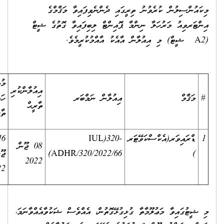
ިކައުންސިލުން ކުރެވުނު ތިރީގައި ދެންނެވިފައިވާ މަޤާމްގެ
ިންޓަރވިއު މަރުހަލާ ނިންމާ ޕޮއިންޓް ލިބިފައިވާ ގޮތުގެ ޝީޓް
ާއްމުކުރީމެވެ.
މުއްދަތު
އިއުލާންކުރި
#
މަޤާމް
އިއުލާން ނަމްބަރ
ހަމަވި
ތާރީޙް
ތާރީޚް
1
ޑްރައިވަރ(އެކްސްކަވޭޓަރ
IUL)320-
16
08 ޖޫން
)
ADHR/320/2022/66)
ޖޫން
2022
2022
ި ޝީޓުގައިވާ މަޢުލޫމާތާ ގުޅިގުޅޭގޮތުން، އެއްވެސް ޝަކުވާއެއްވާނަމަ،