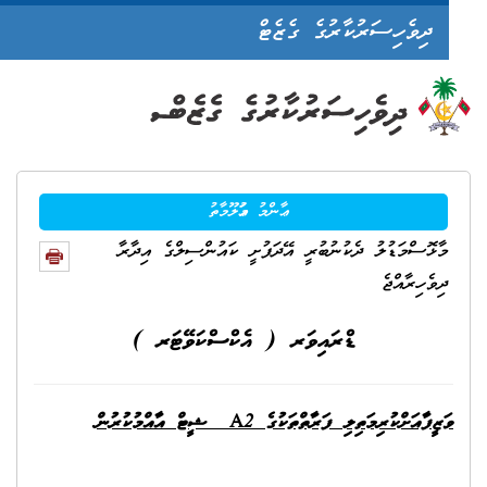
ދިވެހިސަރުކާރުގެ ގެޒެޓް
e
n
ޢާންމު މަޢުލޫމާތު
މާޅޮސްމަޑުލު ދެކުނުބުރީ އޭދަފުށީ ކައުންސިލްގެ އިދާރާ
ދިވެހިރާއްޖެ
ޑްރައިވަރ ( އެކްސްކަވޭޓަރ )
ަޒީފާއަށްކުރިމަތިލި ފަރާތްތަކުގެ
A2
ޝީޓް އާއްމުކުރުން