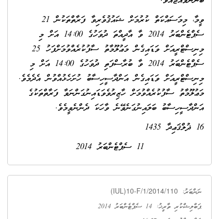
ބޭނުންވެއްޖެއެވެ.
ވީމާ، މިމަސައްކަތް ކުރުމަށް ޝައުޤުވެރިވާ ފަރާތްތަކުން 21
ސެޕްޓެންބަރު 2014 ވާ އާދީއްތަ ދުވަހުގެ 14:00 އަށް މި
މިނިސްޓްރީއަށް ވަޑައިގެން މަޢުލޫމާތު ސާފުކުރެއްވުމަށްފަހު 25
ސެޕްޓެންބަރު 2014 ވާ ބުރާސްފަތި ދުވަހުގެ 14:00 އަށް މި
މިނިސްޓްރީއަށް ވަޑައިގެން އަންދާސީހިސާބު ހުށަހެޅުއްވުން އެދެމެވެ.
މަޢުލޫމާތު ސާފުކުރެއްވުމަށް ހާޒިރުވެވަޑައިނުގަންނަވާ ފަރާތްތަކުގެ
އަންދާސީހިސާބު ބަލައިނުގަނެވޭނެ ވާހަކަ ދެންނެވީމެވެ.
11 ސެޕްޓެންބަރު 2014
(IUL)10-F/1/2014/110
ނަންބަރު:
ޕަބްލިޝްކުރި ތާރީޚު: 14 ސެޕްޓެންބަރު 2014