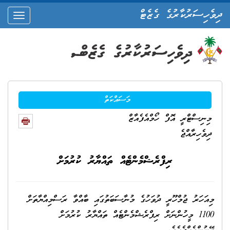
ދިވެހިސަރުކާރުގެ ގެޒެޓް
oggle
ation
މަސައްކަތް
މިނިސްޓްރީ އޮފް ހޯމްއެފެއާޒް
ދިވެހިރާއްޖެ
ރިފްރެޝްމެންޓެއް ތައްޔާރު ކުރުމަށް
މިއަހަރު ޖުމްހޫރީ ދުވަހުގެ މުނާސަބަތުގައި ބާއްވާ ރަސްމިއްޔާތަށް
1100 މީހުންނަށް ރިފްރެޝްމެންޓެއް ތައްޔާރު ކުރުމަށް