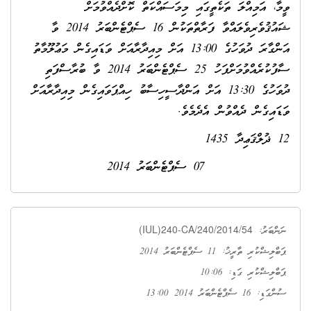
ވީމާ، އަމިއްލަ ތަކެތީގައި މިމަސައްކަތް ކޮށްދެއްވުމަށް
ޝައުޤުވެރިވެލައްވާ ފަރާތްތަކުން 16 ސެޕްޓެންބަރު 2014 ވާ
އަންގާރަ ދުވަހުގެ 13:00 އަށް މިއިދާރާއަށް ވަޑައިގެން މަޢުލޫމާތު
ސާފުކުރެއްވުމަށްފަހު 25 ސެޕްޓެންބަރު 2014 ވާ ބުރާސްފަތި
ދުވަހުގެ 13:30 އަށް އަންދާސީހިސާބު ހިއްޕަވައިގެން މިއިދާރާއަށް
ވަޑައިގެން ދެއްވުން އެދެމެވެ.
12 ޛުލްޤަޢިދާ 1435
07 ސެޕްޓެންބަރު 2014
(IUL)240-CA/240/2014/54
ނަންބަރު:
ޕަބްލިޝްކުރި ތާރީޚު: 11 ސެޕްޓެންބަރު 2014
ޕަބްލިޝްކުރި ގަޑި: 10:06
ސުންގަޑި: 16 ސެޕްޓެންބަރު 2014 13:00