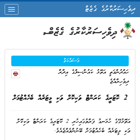
ދިވެހިސަރުކާރުގެ ގެޒެޓް
oggle
ation
މަސައްކަތް
ހައްދުންމަތީ އަތޮޅު ކައުންސިލްގެ އިދާރާ
ދިވެހިރާއްޖެ
2 ކޮޓަރީގެ ކަރަންޓް ވަކިކޮށް ވަކި މީޓަރެއް ބެހެއްޓުމަށް
އަތޮޅުގޭގެ ހުޅަނގު ފަރާތުގައިހުރި 2 ކޮޓަރީގެ ކަރަންޓް ވަކިކޮށް
ވަކި މީޓަރެއް ބެހެއްޓުމަށް ބޭނުންވެއްޖެއެވެ.