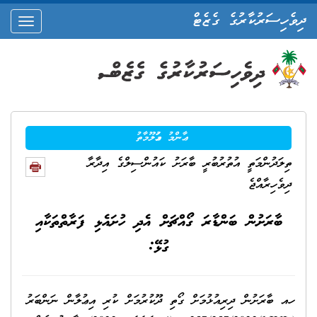
ދިވެހިސަރުކާރުގެ ގެޒެޓް
oggle
ation
ޢާންމު މަޢުލޫމާތު
ތިލަދުންމަތީ އުތުރުބުރީ ބާރަށު ކައުންސިލްގެ އިދާރާ
ދިވެހިރާއްޖެ
ބާރަށުން ބަންޑާރަ ގޯއްޗަށް އެދި ހުށައެޅި ފަރާތްތަކާއި
ގުޅޭ:
ހއ ބާރަށުން ދިރިއުޅުމަށް ގޯތި ދޫކުރުމަށް ކުރި އިޢުލާން ނަންބަރު