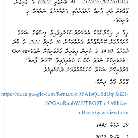
(IUL)257/257/2022/1 (4 ޖަނަވަރީ 2022) އާ ގުޅިގެން
ގޯއްޗަށް އެދި ފޯރމް ހުށައެޅުއްވި ފަރާތްތަކުގެ ނަންތައް މި
ވަނީއެވެ.
ވީމާ މި އިޢުލާނާއެކު އެއްކަރުދާސްކުރެވިފައިވާ ލިސްޓަށް ޝަކުވާ
ހުށަހެޅުމަށް ބޭނުންފުޅުވާ ފަރާތްތަކުން 16 މާރިޗް 2022 ވާ ބުދަ
ދުވަހުގެ 14.00 ގެ ކުރިން އީމެއިލް މެދުވެރިކޮށް ނުވަތަGov.mv
މެދުވެރިކޮށް ނުވަތަ ޚާއްޞަ ކުރެވިފައިވާ "ގޫގުލް ފޯރމް"
މެދުވެރިކޮށް ޝަކުވާ ހުށަހެޅުއްވުމަށް ދެންނެވީމެވެ.
ގޫގުލް ފޯމް ލިންކް:
https://docs.google.com/forms/d/e/1FAIpQLSdUqj3alZJ-
bPGAnRupbW21TRG9Tm54dIh1ce-
fnHsctz1gsw/viewform
29 ރަޖަބް 1443
2 މާރިޗް 2022