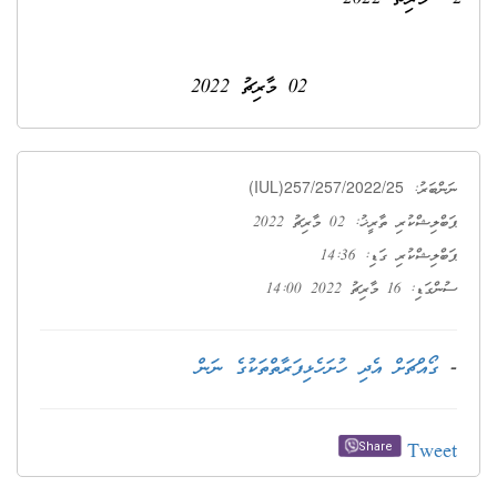
02 މާރިޗު 2022
(IUL)257/257/2022/25
ނަންބަރު:
ޕަބްލިޝްކުރި ތާރީޚު: 02 މާރިޗު 2022
ޕަބްލިޝްކުރި ގަޑި: 14:36
ސުންގަޑި: 16 މާރިޗު 2022 14:00
-
ގޯއްޗަށް އެދި ހުށަހެޅިފަރާތްތަކުގެ ނަން
Tweet
Share