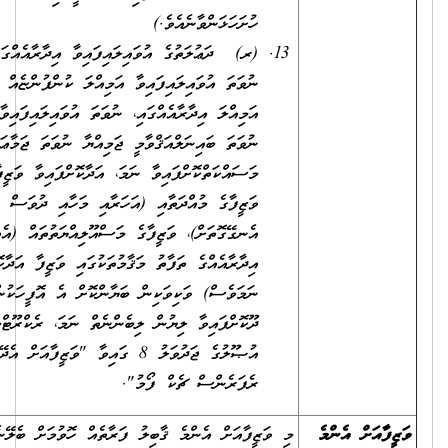
ހުށަހަޅަންވާނެއެވެ.)
(ރ) ދަޢުލަތުގެ އުވައިލައިފައިވާ އިދާރާއެއްގައި،
ނުވަތަ އުވައިލައިފައިވާ އަމިއްލަ ކުންފުންޏެއް ނުވަތަ
އަމިއްލަ އިދާރާއެއްގައި، ނުވަތަ އުވައިލައިފައިވާ ޤައުމީ
ނުވަތަ ބައިނަލްއަޤްވާމީ ޖަމިއްޔާ ނުވަތަ ޖަމާޢަތެއްގައި
މަސައްކަތްކޮށްފައިވާ ނަމަ، އަދާކޮށްފައިވާ ވަޒީފާ އަދި
ވަޒީފާގެ މުއްދަތާއި (އަހަރާއި މަހާއި ދުވަސް
އެނގޭގޮތަށް)، ވަޒީފާގެ މަސްއޫލިއްޔަތުތައް (އެއް
އިދާރާއެއްގެ ތަފާތު މަޤާމުތަކުގައި ވަޒީފާ އަދާކޮށްފައިވީ
ނަމަވެސް) ވަކިވަކިން ބަޔާންކޮށް އެ އޮފީހަކުން
ދޫކޮށްފައިވާ ލިޔުން ލިބެންނެތް ނަމަ، ރެކްރޫޓްމަންޓް
އުޞޫލުގެ ޖަދުވަލު 8 ގައިވާ "ވަޒީފާއަށް އެދޭފަރާތުގެ
ރެފަރެންސް ޗެކް ފޯމު".
ފާއަށް އެންމެ
މި ވަޒީފާއަށް އެންމެ ޤާބިލު ފަރާތެއް ހޮވުމަށް ބެލޭނެ