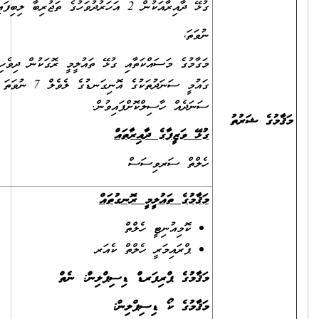
ގުޅޭ ދާއިރާއަކުން 2 އަހަރުދުވަހުގެ ތަޖުރިބާ ލިބިފައިވުން.
ނުވަތަ،
މަގާމުގެ މަސައްކަތާއި ގުޅޭ ތައުލީމީ ރޮގަކުން ދިވެހިރާއްޖޭގެ
ގައުމީ ސަނަދުތަކުގެ އޮނިގަނޑުގެ ލެވެލް 7 ނުވަތަ 8 ގެ
ސަނަދެއް ހާސިލްކޮށްފައިވުން.
މުގެ ޝަރުތު
ގުޅޭ ވަޒީފާގެ ދާއިރާތައް
ހެލްތް ސަރވިސަސް
މަޤާމުގެ ތައުލީމީ ރޮނގުތައް
ކޮމިއުނިޓީ ހެލްތް
ޕްރައިމަރީ ހެލްތް ކެއަރ
މަޤާމުގެ ޕްރިފަރޑް ޑިސިޕްލިން: ނެތް
މަޤާމުގެ ކޯ ޑިސިޕްލިން: