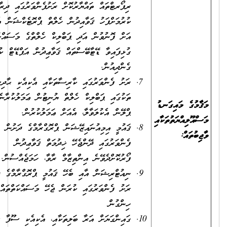
ރިޕޯރޓްތައް ތައްޔާރުކޮށް ރަށުފެންވަރުގައި ދިރާސާ
ކުރުމަށްފަހު ޤަވާއިދުން ހެލްތް ޕްރޮޓެކްޝަން އެޖެންސީ
އަށް ފޮނުވުން އަދި ޕަބްލިކް ހެލްތްގެ މަސައްކަތްތަކާއި
ގުޅިފައިވާ ޑޭޓާބޭސްތައް ޤަވާޢިދުން އަޕްޑޭޓް ކުރަމުން
ގެންދިއުން.
ރަށު ފެންވަރުގައި ކާރިސާތަކާއި އެކިއެކި ޙާދިސާ
ތަކުގައި ޕަބްލިކް ހެލްތް ޔުނިޓުން ޢަމަލުކުރާނެ ގޮތުގެ
މުގެ މައިގަނޑު
ޕްލޭން އެކުލަވާލާ، އެއަށް ޢަމަލުކުރުން.
އޫލިއްޔަތުތަކާއި
ޤައުމީ އިމިއުނައިޒޭޝަން ޕްރޮގްރާމްގެ ދަށުން ރަށު
ބުތައް:
ފެންވަރުގައި ދޭންޖެހޭ ޚިދުމަތް ޤަވާޢިދުން
ފޯރުކޮށްދެވޭނެ އިންތިޒާމް ރާވާ، ހަމަޖެއްސުން.
ނިއުޓްރިޝަން އާއި ބެހޭ ޤައުމީ ޕްރޮގްރާމްގެ ދަށުން
ރަށު ފެންވަރުގައި ކުރަން ޖެހޭ މަސައްކަތްތައް ރާވާ
ހިންގުން
ގައިންގަޔަށް އަރާ ބަލިތަކާއި، އެކިއެކި ސޫފާ ސޫފީގެ