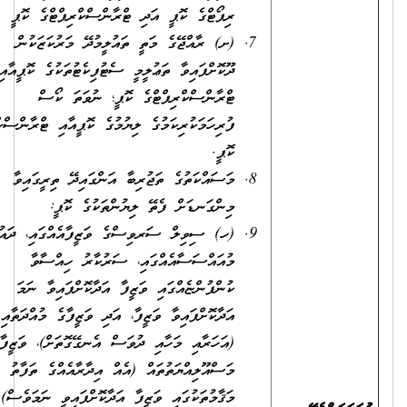
ރިޕޯޓްގެ ކޮޕީ އަދި ޓްރާންސްކްރިޕްޓްގެ ކޮޕީ
(ށ) ރާއްޖޭގެ މަތީ ތައުލީމުދޭ މަރުކަޒަކުން
ދޫކޮށްފައިވާ ތަޢުލީމީ ސެޓުފިކެޓުތަކުގެ ކޮޕީއާއި
ޓްރާންސްކްރިޕްޓްގެ ކޮޕީ؛ ނުވަތަ ކޯސް
ފުރިހަމަކުރިކަމުގެ ލިޔުމުގެ ކޮޕީއާއި ޓްރާންސްކްރިޕްޓްގެ
ކޮޕީ.
މަސައްކަތުގެ ތަޖުރިބާ އަންގައިދޭ ތިރީގައިވާ
މިންގަނޑަށް ފެތޭ ލިޔުންތަކުގެ ކޮޕީ:
(ހ) ސިވިލް ސަރވިސްގެ ވަޒީފާއެއްގައި، ދައުލަތުގެ
މުއައްސަސާއެއްގައި، ސަރުކާރު ހިއްސާވާ
ކުންފުންޏެއްގައި ވަޒީފާ އަދާކޮށްފައިވާ ނަމަ
އަދާކޮށްފައިވާ ވަޒީފާ، އަދި ވަޒީފާގެ މުއްދަތާއި
(އަހަރާއި މަހާއި ދުވަސް އެނގޭގޮތަށް)، ވަޒީފާގެ
މަސްއޫލިއްޔަތުތައް (އެއް އިދާރާއެއްގެ ތަފާތު
މަޤާމުތަކުގައި ވަޒީފާ އަދާކޮށްފައިވީ ނަމަވެސް)