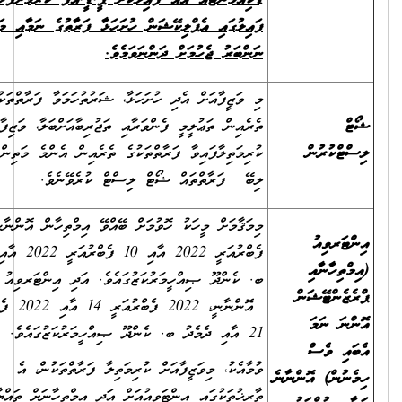
ޑޮކިއުމަންޓެއް އެއް ފައިލަކަށް ޕީ.ޑީ.އެފް ކުރުމަށްފަހު،
ފައިލުގައި އެޕްލިކޭޝަން ހުށަހަޅާ ފަރާތުގެ ނަމާއި މަޤާމް
ނަންބަރު ޖެހުމަށް ދަންނަވަމެވެ.
މި ވަޒީފާއަށް އެދި ހުށަހަޅާ، ޝަރުތުހަމަވާ ފަރާތްތަކުގެ
ް
ތެރެއިން ތަޢުލީމީ ފެންވަރާއި ތަޖުރިބާއަށްބަލާ، ވަޒިފާއަށް
ޓްކުރުން
ކުރިމަތިލާފައިވާ ފަރާތްތަކުގެ ތެރެއިން އެންމެ މަތިން މާކްސް
ލިބޭ ފަރާތްތައް ޝޯޓް ލިސްޓް ކުރެވޭނެވެ.
މިމަޤާމަށް މީހަކު ހޮވުމަށް ބޭއްވޭ އިމްތިހާން އޮންނާނީ 07
ޓަރވިއު
ފެބްރުއަރީ 2022 އާއި 10 ފެބްރުއަރީ 2022 އާއި ދެމެދު
ްތިހާނާއި
ބ. ކެންދޫ ޞިއްހީމަރުކަޒުގައެވެ. އަދި އިންޓަރވިއު
ޒެންޓޭޝަން
އޮންނާނީ، 2022 ފެބްރުއަރީ 14 އާއި 2022 ފެބްރުއަރީ
ނަ ނަމަ
21 އާއި ދެމެދު ބ. ކެންދޫ ޞިއްހީމަރުކަޒުގައެވެ.
އި ވެސް
ވުމާއެކު، މިވަޒީފާއަށް ކުރިމަތިލާ ފަރާތްތަކުން، އެ
ނުން) އޮންނާނެ
ތާރީޚުތަކުގައި އިންޓަވިއުއަށް އަދި އިމްތިހާނަށް ތައްޔާރުވެގެން