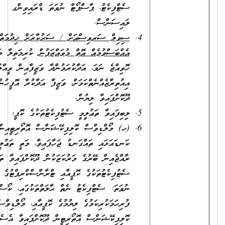
ސެޓްފިކެޓު، ޕާސްޕޯޓް ނުވަތަ ޑްރައިވިންގ
ލައިސަންސް.
ސިވިލް ސަރވިސްއަށް / ސަރުކާރަށް ޚިދުމަތްކުރުމުގެ
އެއްބަސްވުމެއް އޮތް މުވައްޒަފުން
ކުރިމަތިލާ މަޤާމަށް
ހޮވިއްޖެ ނަމަ، އަދާކުރަމުންދާ ވަޒީފާއިން ވީއްލުމާމެދު
އިއުތިރާޒެއްނެތްކަމަށް، ވަޒީފާ އަދާކުރާ އޮފީހުން
ދޫކޮށްފައިވާ ލިޔުން.
ލިބިފައިވާ ތަޢުލީމީ ސެޓުފިކެޓުތަކުގެ ކޮޕީ؛
(ހ) މޯލްޑިވްސް ކޮލިފިކޭޝަންސް އޮތޯރިޓީއިން ލެވަލް
ކަނޑައަޅައި ތައްގަނޑު ޖަހާފައިވާ، މަތީ ތަޢުލީމުދޭ
ރާއްޖެއިން ބޭރުގެ މަރުކަޒަކުން ދޫކޮށްފައިވާ ތަޢުލީމީ
ސެޓުފިކެޓުތަކުގެ ކޮޕީއާއި ޓްރާންސްކްރިޕްޓުގެ ކޮޕީ؛
ނުވަތަ: ސެޓްފިކެޓު ނެތް ޙާލަތްތަކުގައި، ކޯސް
ފުރިހަމަކުރިކަމުގެ ލިޔުމުގެ ކޮޕީއާއި، މޯލްޑިވްސް
ކޮލިފިކޭޝަންސް އޮތޯރިޓީން ދޫކޮށްފައިވާ އެސެސްމަންޓް