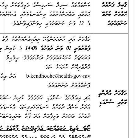
ލް ފަރާތެއް
ކަންތައްތައް ސިވިލް ސަރވިސްގެ ވަޒީފާތަކަށް މީހުން
މަށް ބެލެވޭ
ހޮވުމާއި އައްޔަންކުރުމުގެ މިންގަނޑުތަކާއި އުޞޫލުތައް 2021
ތައްތައް
ގެ 12 ވަނަ ނަންބަރުގައި ހިމަނާފައިވާނެއެވެ.
މަޤާމަށް އެދި ހުށަހަޅަންޖެހޭ ލިޔެކިއުންތަކާއެކު ފޯމު
2022
ފެބުރުވަރީ 01 ވަނަ ދުވަހުގެ 14:00
ގެ ކުރިން މި
މަރުކަޒަށް ހުށަހެޅުއްވުމަށް ދަންނަވަމެވެ. އީމެއިލް
މެދުވެރިކޮށް ހުށަހަޅާ ނަމަ
b.kendhoohc@health.gov.mv
އަށް އީމެއިލް
ފޮނުއްވުމަށް ދަންނަވަމެވެ.
މަށް އެދެންވީ
އަދި އިޢުލާނުގެ ސުންގަޑި ހަމަވުމުގެ ކުރިން ސަރުކާރުން
އި ސުންގަޑި
އަލަށް ބަންދު ދުވަހެއް ކަނޑައަޅައިފިނަމަ، އެކަނޑައަޅާ
ދުވަހުގެ އަދަދަށް ވަޒީފާއަށް އެދޭ ފޯމް ބަލައިގަނެވޭނެއެވެ.
ނޯޓް: މެއިލް ކުރައްވާނަމަ އެޕްލިކޭޝަން ފޯމާއެކު ހުރިހާ