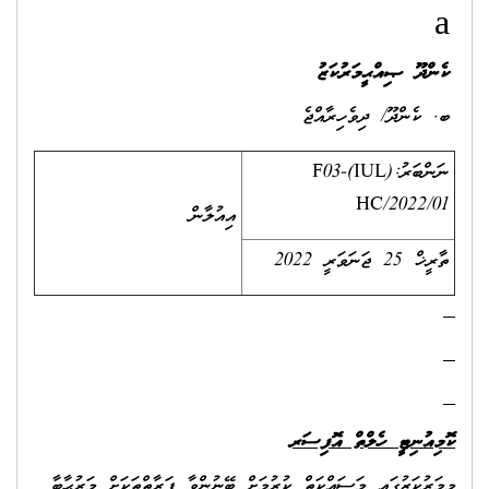
ދޫ ޞިއްޙީމަރުކަޒު
ެންދޫ/ ދިވެހިރާއްޖެ
ނަންބަރު:(IUL)F03-
HC/2022
އިއުލާން
ަނަވަރީ 2022
ުނިޓީ ހެލްތް އޮފިސަރ
ުކަޒުގައި މަސައްކަތް ކުރުމަށް ބޭނުންވާ ފަރާތްތަކަށް މަރުޙާބާ