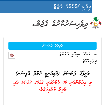
ދިވެހިސަރުކާރުގެ ގެޒެޓް
ވަޒީފާގެ ފުރުޞަތު
ެންދޫ ޞިއްޙީ މަރުކަޒު
ިރާއްޖެ
ވަޒީފާގެ ފުރުސަތު (ކޮމިއުނިޓީ ހެލްތް އޮފިސަރ)
މި އިޢުލާންވަނީ
09 ފެބުރުވަރީ 2022 14:39
ގައި
ބާތިލް ކުރެވިފައެވެ.