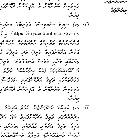
ހަޅަންޖެހޭ
ވަކިވަކިން ބަޔާންކޮށް އެ އޮފީހަކުން ދޫކޮށްފައިވާ
ންތައް
ލިޔުން.
(ށ) ސިވިލް ސަރވިސްގެ ތަޖުރިބާގެ ތެރެއިން
https://myaccount.csc.gov.mv/ އިން
ފެންނަންނެތް ތަޖުރިބާގެ މުއްދަތުތައް ހާމަކޮށްދިމުގެ
ގޮތުން އަދާކޮށްފައިވާ ވަޒީފާ، އަދި ވަޒީފާގެ މުއްދަތާއި
(އަހަރާއި މަހާއި ދުވަސް އެނގޭގޮތަށް)، ވަޒީފާގެ
މަސްއޫލިއްޔަތުތައް (އެއް އިދާރާއެއްގެ ތަފާތު
މަޤާމުތަކުގައި ވަޒީފާ އަދާކޮށްފައިވީ ނަމަވެސް)
ވަކިވަކިން ބަޔާންކޮށް އެ އޮފީހަކުން ދޫކޮށްފައިވާ
ލިޔުން.
(ށ) އަމިއްލަ ކުންފުންޏެއް ނުވަތަ އަމިއްލަ
އިދާރާއެއްގައި ވަޒީފާ އަދާކޮށްފައިވާ ނަމަ އަދާކޮށްފައިވާ
ވަޒީފާ، ވަޒީފާ އަދާކުރި މުއްދަތާއި (އަހަރާއި މަހާއި
ދުވަސް އެނގޭގޮތަށް)، ވަޒީފާގެ މަސްއޫލިއްޔަތުތައް