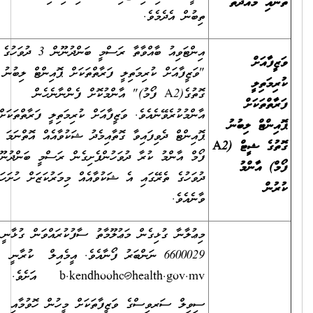
އި މުއްދަތު
ތިބުން އެދެމެވެ.
އިންޓަވިއު ބާއްވާތާ ރަސްމީ ބަންދުނޫން 3 ދުވަހުގެ ތެރޭގައި
ފާއަށް
"ވަޒީފާއަށް ކުރިމަތިލީ ފަރާތްތަކަށް ޕޮއިންޓް ލިބުނު
މަތިލީ
ގޮތުގެ(A2 ފޯމު)" އާންމުކޮށް ފެންނާނެހެން
ތްތަކަށް
އާންމުކުރެވޭނެއެވެ. ވަޒީފާއަށް ކުރިމަތިލީ ފަރާތްތަކަށް
ންޓް ލިބުނު
ޕޮއިންޓް ދެވިފައިވާ ގޮތާއިމެދު ޝަކުވާއެއް އޮތްނަމަ A2
ގެ ޝީޓް (
A2
ފޯމް އާންމު ކުރާ ދުވަހުންފެށިގެން ރަސްމީ ބަންދުނޫން 3
) އާންމު
ދުވަހުގެ ތެރޭގައި އެ ޝަކުވާއެއް މިމަރުކަޒަށް ހުށަހަޅާން
ން
ވާނެއެވެ.
މިޢުލާނާ ގުޅިގެން މަޢުލޫމާތު ސާފުކުރައްވަން ގުޅާނީ
6600029 ނަންބަރު ފޯނާއެވެ. އީމެއިލް ކުރާނީ
b.kendhoohc@health.gov.mv
އަށެވެ.
ސިވިލް ސަރވިސްގެ ވަޒީފާތަކަށް މީހުން ހޮވުމާއި