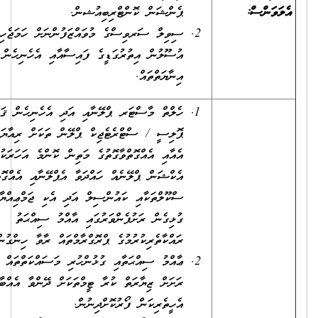
ވަންސް:
ޕެންޝަން ކޮންޓްރިބިއުޝން.
ސިވިލް ސަރވިސްގެ މުވައްޒަފުންނަށް ހަމަޖެހިފައިވާ
އުސޫލުން އިތުރުގަޑީގެ ފައިސާއާއި އެހެނިހެން
އިނާޔަތްތައް.
ހެލްތް މާސްޓަރ ޕްލޭނާއި އަދި އެހެނިހެން ޤައުމީ
ޕޮލިސީ / ސްޓްރެޓެޖިކް ޕްލޭން ތަކަށް ރިއާޔަތްކޮށް
އެއާއި އެއްގޮތްވާގޮތުގެ މަތިން ކޮންމެ އަހަރަކުވެސް
އެކްޝަން ޕްލޭނެއް ހައްދަވާ އެޕްލޭނާއި އެއްގޮތަށް،
ސްކޫލްތަކާއި ކައުންސިލް އަދި އެކި ޖަމްޢިއްޔާތަކާއި
ގުޅިގެން ރަށުފެންވަރުގައި އާއްމު ސިއްޙަތު
ރައްކާތެރިކުރުމުގެ ޕްރޮގްރާމްތައް ރާވާ ހިންގުން.
ޢާއްމު ސިއްޙަތާއި ގުޅުންހުރި މަސައްކަތްތައް ކުރުމަށް
ރަށަށް ޒިޔާރަތް ކުރާ ޓީމްތަކަށް ދޭންވާ އެއްބާރުލުމާއި
އެހީތެރިކަން ފޯރުކޮށްދިނުން.