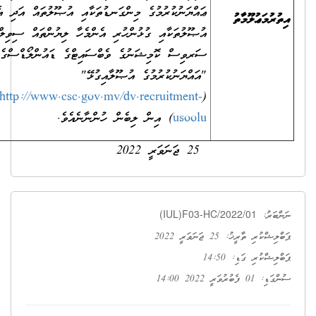
ޢައްޔަނުކުރުމުގެ މިންގަނޑުތަކާއި އުޞޫލުތައް އަދި އެ
ރުމަޢުލޫމާތު
އުޞޫލުތަކާއި ގުޅުންހުރި އެންމެހާ ލިޔުންތައް ސިވިލް
ސަރވިސް ކޮމިޝަނުގެ ވެބްސައިޓްގެ ޑައުންލޯޑްސްގެ
"އައްޔަނުކުރުމުގެ އުޞޫލާއިގުޅޭ"
http://www.csc.gov.mv/dv.recruitment-
(
usoolu
) އިން ލިބެން ހުންނާނެއެވެ.
25 ޖަނަވަރީ 2022
(IUL)F03-HC/2022/01
ބަރު:
ކުރި ތާރީޚު: 25 ޖަނަވަރީ 2022
ޝްކުރި ގަޑި: 14:50
ެބުރުވަރީ 2022 14:00