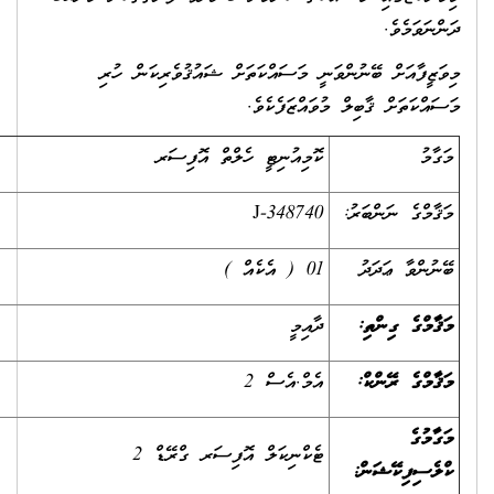
ަވަމެވެ.
ީފާއަށް ބޭނުންވަނީ މަސައްކަތަށް ޝައުޤުވެރިކަން ހުރި
ްކަތަށް ޤާބިލް މުވައްޒަފެކެވެ.
މު
ކޮމިއުނިޓީ ހެލްތް އޮފިސަރ
މްގެ ނަންބަރު:
J-348740
ންވާ ޢަދަދު
01 ( އެކެއް )
މްގެ ގިންތި:
ދާއިމީ
މްގެ ރޭންކް:
އެމް.އެސް 2
މުގެ
ޓެކްނިކަލް އޮފިސަރ ގްރޭޑް 2
ސިފިކޭޝަން: