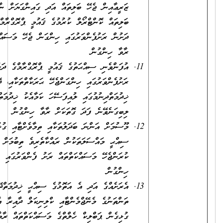
ޒަރީޢާއިން ޖެހޭ ބަލިތައް އަދި ގައިންގަޔަށް ނާރާ
ބަލިތައް ކޮންޓްރޯލް ކުރުމުގެ ޤައުމީ ޕްރޮގްރާމްތަކުގެ
ދަށުން ރަށުފެންވަރުގައި ހިންގަން ޖެހޭ މަސައްކަތްތައް
ރާވާ ހިންގުން
އުފަންވެނި ސިއްޙަތުގެ ޤައުމީ ޕްރޮގްރާމްގެ ދަށުން
ރަށުފެންވަރުގައި ހިންގަންޖެހޭ ޙަރަކާތްތަކާއި، ދޭންޖެހޭ
ޚިދުމަތްދިނުމުގައި ލުއިފަސޭހަ ކަމާއެކު ޚިދުމަތް
ލިބިގަނެވޭނެ ފަދަ ގޮތަކަށް ރާވާ ހިންގުން
މޫސުމަށް އަންނަ ބަދަލުތަކާއި ތިމާވެށްޓާއި ގުޅުންހުރި
ސިއްޙީ މައްސަލަތަކުން ރައްކާތެރިވެ ތިބުމަށް
ކުރަންޖެހޭ މަސައްކަތްތައް ރަށު ފެންވަރުގައި ރާވާ
ހިންގުން
އެރަށެއްގެ އަދި އެ އަތޮޅުގެ ސިއްޙީ ޚިދުމަތްދޭ
ތަންތަނުގެ މެނޭޖްމެންޓާއި ކްލިނިކަލް ދާއިރާ އާއި
ގުޅިގެން ޕަބްލިކް ހެލްތްގެ މަސައްކަތްތައް ރާވާ