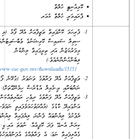
ކޮމިއުނިޓީ ހެލްތް
ޕްރައިމަރީ ހެލްތް ކެއަރ
ފުރިހަމަ ކޮށްފައިވާ ވަޒީފާއަށް އެދޭ ފޯމު (މި ފޯމު
ސިވިލް ސަރވިސް ކޮމިޝަނުގެ ވެބްސައިޓުންނާއި
މިމަރުކަޒުން އަދި ތިރީގައިވާ ލިންކުން
ލިބެންހުންނާނެއެވެ.)
http://www.csc.gov.mv/downloads/15151
ވަޒީފާއަށް އެދޭ ފަރާތުގެ ވަނަވަރު (ގުޅޭނެ ފޯނު
ނަންބަރާއި އީ-މެއިލް އެޑްރެސް ހިމެނޭގޮތަށް).
ވަޒީފާއަށް އެދޭ ފަރާތުގެ ދިވެހި ރައްޔިތެއްކަން
އަންގައިދޭ ކާޑުގެ (މުއްދަތުހަމަވެފައިވީ ނަމަވެސް)
ދެފުށުގެ ލިޔުންތައް ފެންނަ، ލިޔެފައިވާ ލިޔުންތައް
ކިޔަން އެނގޭ ފަދަ ކޮޕީއެއް. ނުވަތަ އައި.ޑީ. ކާޑު
ގެއްލިފައިވާ ނަމަ، އެ ފަރާތެއްގެ އުފަންދުވަހުގެ