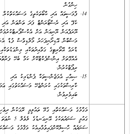
ހިންގުން
ފާމަސީތައް އަދި ކާބޯތަކެތީގެ މަސައްކަތްކުރާ ހޮޓާ،
ކެފޭ އަދި ރެސްޓޯރަންޓް ފަދަ ތަންތަން އަދި
ޔޫރަޕްއަން ޔޫނިއަން އަށް އެކްސްޕޯރޓްކުރުމަށް
މަސްބާނާ އޮޑިދޯނިފަހަރު މޯލްޑިވްސް ފުޑް އެންޑް
ޑްރަގް އޮތޯރިޓީގެ ގަވާއިދުތަކާއި މިންގަޑުތަކާއި
އެއްގޮތަށް އިންސްޕެކްޓްކޮށް ކަމާ ބެހޭ ފަރާތްތަކަށް
ރިޕޯޓްކުރުން.
ޞިއްޙީ އެމަޖެންސީތަކާ ޕެންޑަމިކު އަދި
ކާރިސާތަކުގައި ކުރަންޖެހޭ މަސައްކަތުގައި ޢަމަލީގޮތުން
ބައިވެރިވުން.
މަގާމުގެ މަސައްކަތާއި ގުޅޭ ތައުލީމީ ރޮގަކުން ދިވެހިރާއްޖޭގެ
ގައުމީ ސަނަދުތަކުގެ އޮނިގަނޑުގެ ލެވެލް 5 ނުވަތަ 6 ގެ
ސަނަދެއް ހާސިލްކޮށްފައިވުމާއިއެކު މަޤާމުގެ މަސައްކަތާއި