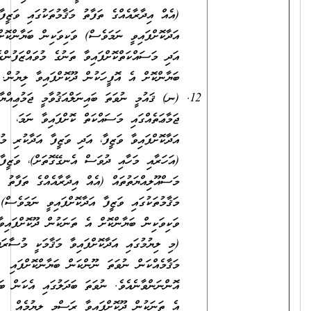
(އެއް އިދާރާއެއްގެ ތަފާތު މަޤާމުތަކުގައި ވަޒީފާ
އަދާކޮށްފައިވީ ނަމަވެސް) ވަކިވަކިން ބަޔާންކޮށްފައިވާ
އަދި މަސައްކަތްކޮށްފައިވާ ތަނުގެ މުވައްޒަފުންގެ އަދަދު
ބަޔާންކޮށް އެ އޮފީހަކުން ދޫކޮށްފައިވާ ލިޔުން.
(ނ) ޤައުމީ ނުވަތަ ބައިނަލްއަޤުވާމީ ޖަމުޢިއްޔާ ނުވަތަ
ޖަމާޢަތެއްގައި މަސައްކަތް ކޮށްފައިވާ ނަމަ،
އަދާކޮށްފައިވާ ވަޒީފާ، އަދި ވަޒީފާ އަދާކުރި މުއްދަތާއި
(އަހަރާއި މަހާއި ދުވަސް އެނގޭގޮތަށް)، ވަޒީފާގެ
މަސްއޫލިއްޔަތުތައް (އެއް އިދާރާއެއްގެ ތަފާތު
މަޤާމުތަކުގައި ވަޒީފާ އަދާކޮށްފައިވީ ނަމަވެސް)
ވަކިވަކިން ބަޔާންކޮށް އެ ތަނަކުން ދޫކޮށްފައިވާ ލިޔުން
(މި ލިޔުމުގައި އަދާކޮށްފައިވާ މަޤާމަކީ މުސާރަދެވޭ
މަޤާމެއްކަން ނުވަތަ ނޫންކަން ބަޔާންކޮށްފައި
އޮންނަންވާނެއެވެ. ނުވަތަ ބަދަލުގައި އެކަން ބަޔާންކޮށް
އެ ތަނަކުން ދޫކޮށްފައިވާ ރަސްމީ ލިޔުމެއް