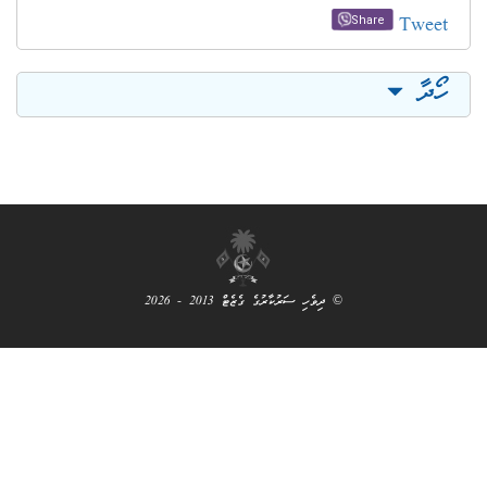
Tw
Share
ާ
© ދިވެހި ސަރުކާރުގެ ގެޒެޓް 2013 - 2026