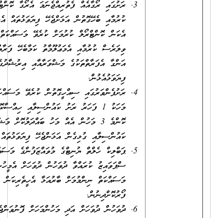
ރަށުގައި ރޯގާއެއް ފެތުރިއްޖެނަމަ އެރޯގާ ކޮންޓްރޯލް
ކުރުމާއި ބެހޭގޮތުން އަޅަށްޖެހޭ ފިޔަވަޅުތައް އެޅުމާއި،
އެކަން ކޮންޓްރޯލް ކުރުމަށް ކުރެވޭ މަސައްކަތްތައް
ވިލަރެސް ކުރުމާއި އެމަޢުލޫމާތު ކަމާބެހޭ ފަރާތްތަކަށް
އަންގާ އެފަރާތްތަކުގެ މަޝްވަރާއާއި އިރުޝާދުގެ ދަށުން
ފިޔަވަޅުއެޅުން.
ރަށުފެންވަރުގައި ސިއްހީގޮތުން ކުރެވޭ މަސައްކަތްތައް
މަހަކު 1 ފަހަރު ރަށު ކައުންސިލާއި ހިއްސާކޮށް
ކޮންމެ 3 މަހުން އެއް މަހު ބައްދަލުކޮށް މަޝްވަރާކޮށް
ކައުންސިލާއި ގުޅިގެން އަޅަންޖެހޭ ފިޔަވަޅުތައް އެޅުން.
ޕަބްލިކް ހެލްތް ޔުނިޓްގެ މުވައްޒަފުންގެ މަސައްކަތް
ސްޕަވައިޒު ކުރައްވާ ދުވަހުން ދުވަހަށް އެމީހުންގެ
މަސައްކަތް ނިންމުމަށް ބާރުއަޅާ އެހީތެރިކަން
ފޯރުކޮށްދިނުން.
ދުވަހުން ދުވަހަށް އަދި މަހުންމަހަށް ފޮނުވަންޖެހޭ