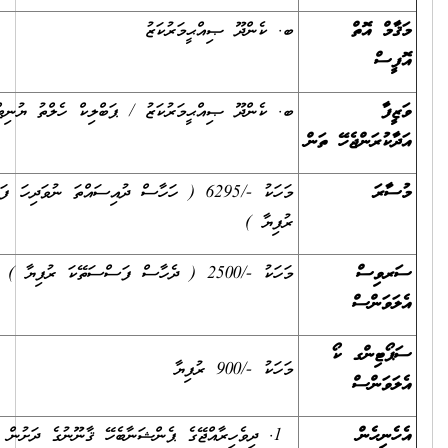
މް އޮތް
ބ. ކެންދޫ ޞިއްޙީމަރުކަޒު
ސް
ފާ
ބ. ކެންދޫ ޞިއްޙީމަރުކަޒު / ޕަބްލިކް ހެލްތު ޔުނިޓް
ކުރަންޖެހޭ ތަން
ރަ
މަހަކު -/6295 ( ހަހާސް ދުއިސައްތަ ނުވަދިހަ ފަސް
ރުފިޔާ )
ވިސް
މަހަކު -/2500 ( ދެހާސް ފަސްސަތޭކަ ރުފިޔާ )
ވަންސް
ޯޓިންގ ކޯ
މަހަކު -/900 ރުފިޔާ
ވަންސް
ނިހެން
ދިވެހިރާއްޖޭގެ ޕެންޝަނާބެހޭ ޤާނޫނުގެ ދަށުން ލިބިދެވޭ