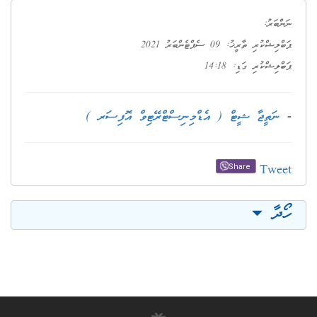
ނަންބަރު:
ޕަބްލިޝްކުރި ތާރީޚު: 09 ސެޕްޓެންބަރު 2021
ޕަބްލިޝްކުރި ގަޑި: 14:18
-
ނަތީޖާ ޝީޓް ( އެޑްމިނިސްޓްރޭޓިވް އޮފިސަރ )
Tweet
Share
ހޯދާ