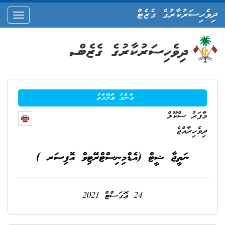
ދިވެހިސަރުކާރުގެ ގެޒެޓް
oggle
ation
ޢާންމު މަޢުލޫމާތު
މާފަރު ސްކޫލް
ދިވެހިރާއްޖެ
ނަތީޖާ ޝީޓް (އެޑްމިނިސްޓްރޭޓިވް އޮފިސަރ )
24 އޮގަސްޓް 2021