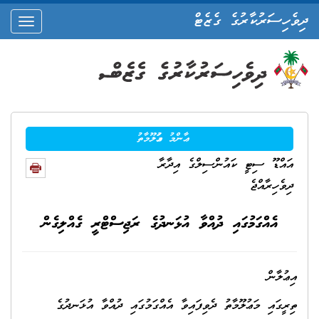
ދިވެހިސަރުކާރުގެ ގެޒެޓް
oggle
ation
ޢާންމު މަޢުލޫމާތު
އައްޑޫ ސިޓީ ކައުންސިލްގެ އިދާރާ
ދިވެހިރާއްޖެ
އެއްގަމުގައި ދުއްވާ އުޅަނދުގެ ރަޖިސްޓްރީ ގެއްލިގެން
އިޢުލާން
ތިރީގައި މަޢުލޫމާތު ދެވިފައިވާ އެއްގަމުގައި ދުއްވާ އުޅަނދުގެ