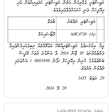
ރަޖިސްޓަރީ ގެއްލިގެން އަލުން ރަޖިސްޓަރީ ހަދައިދިނުމަށް އެދި
މިއޮފީހަށް ވަނީ ހުށަހަޅުއްވާފައިވެއެވެ.
ރަޖިސްޓަރީ ނަމްބަރު
ބާވަތް
A0C4710 (A)
މޮޓޯސައިކަލް
ވީމާ، މިއުޅަނދުގެ ރަޖިސްޓަރީއާބެހޭ މަޢުލޫމާތެއް ލިބިވަޑައިގެންފައިވާ
ފަރާތެއްވާނަމަ 10 ޖޫން 2014 ވާ އަންގާރަ ދުވަހު އޮފީސް
ބަންދުވުމުގެ ކުރިން މިއޮފީހަށް (ފޯން 6885898 ) އަންގަވައި
ދެއްވުން އެދެމެވެ.
29 ރަޖަބު 1435
28 މޭ 2014
ރ426-2B/IUL/2014/34
ނަންބަރު: