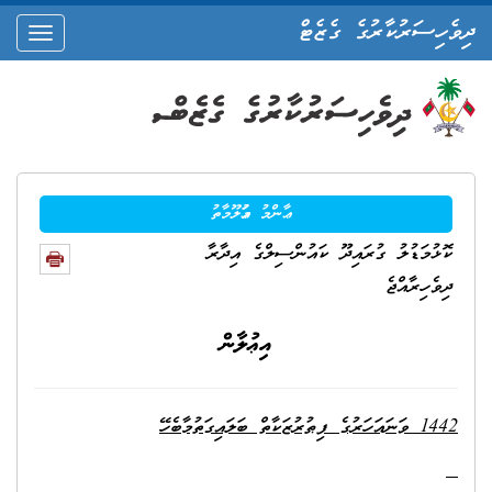
ދިވެހިސަރުކާރުގެ ގެޒެޓް
oggle
ation
ޢާންމު މަޢުލޫމާތު
ކޮޅުމަޑުލު ގުރައިދޫ ކައުންސިލްގެ އިދާރާ
ދިވެހިރާއްޖެ
އިޢުލާން
1442 ވަނައަހަރުގެ ފިޠުރުޒަކާތް ބަލައިގަތުމާބެހޭ