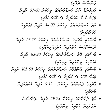
ފަންސާސް ދެލާރި)
ތައިލެންޑް ހުދު ހަނޑުލުންނަމަ މީހަކަށް 57.60 ރުފިޔާ
(ފަންސާސް ހަތްރުފިޔާ ފަސްދޮޅަސްލާރި)
ރަތް ހަނޑުލުންނަމަ މީހަކަށް 84.00 ރުފިޔާ (އަށްޑިހަ
ހަތަރުރުފިޔާ)
ބާސްމަތީ އާދައިގެ ހަނޑުލުންނަމަ މީހަކަށް 67.73 ރުފިޔާ
(ފަސްދޮޅަސް ހަތްރުފިޔާ ހަތްދިހަތިންލާރި)
ބާސްމަތީ މޮޅު ހަނޑުލުންނަމަ މީހަކަށް 83.20 ރުފިޔާ
(އަށްޑިހަ ތިންރުފިޔާ ވިހިލާރި)
ބާސްމަތީ އެންމެމޮޅު ހަނޑުލުންނަމަ މީހަކަށް 105.60 ރުފިޔާ
(އެއްސަތޭކަ ފަސްރުފިޔާ ފަސްދޮޅަސްލާރި)
އާދައިގެ ފުށުންނަމަ މީހަކަށް 9.12 ރުފިޔާ (ނުވަރުފިޔާ
ބާރަލާރި)
އާޓާ ފުށުންނަމަ މީހަކަށް 59.73 ރުފިޔާ (ފަންސާސް
ނުވަރުފިޔާ ހަތްދިހަ ތިންލާރި)