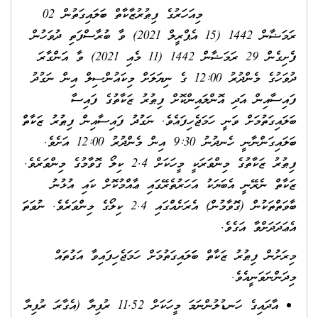
މިއަހަރުގެ ފިޠުރުޒާކާތް ބަލައިގަތުން 02
ރަމަޟާން 1442 (15 އެޕްރީލް 2021) ވާ ބުރާސްފަތި ދުވަހުން
ފެށިގެން 29 ރަމަޟާން 1442 (11 މެއި 2021) ވާ އަންގާރަ
ދުވަހުގެ މެންދުރު 12:00 ގެ ނިޔަލަށް މިކައުންސިލް އިން ނަގުދު
ފައިސާއިން އަދި އޮންލައިންކޮށް ފިޠުރު ޒަކާތުގެ ފައިސާ
ބަލައިގަތުމަށް ވަނީ ހަމަޖެހިފައެވެ. ނަގުދު ފައިސާއިން ފިޠުރު ޒަކާތް
ބަލައިގަންނާނީ ހެނދުނު 9:30 އިން މެންދުރު 12:00 އަށެވެ.
ފިޠުރު ޒަކާތުގެ މިންވަރަކީ މީހަކަށް 2.4 ކިލޯ ގޮވާމުގެ މިންވަރެވެ.
ޒަކާތް ނެރޭނީ އެބަޔަކު އަހަރުތެރޭގައި ޢާއްމުކޮށް ކައި އުޅުނު
ބާވަތްތަކުން (ގޮވާމުން) އެރަށެއްގައި 2.4 ކިލޯގެ މިންވަރެވެ. ނުވަތަ
އެޢަދަދަށްވާ އަގެވެ.
މިރަށުން ފިޠުރު ޒަކާތް ބަަލައިގަތުމަށް ހަމަޖެހިފައިވާ އަގުތައް
މިދަންނަވަނީއެވެ.
އާދައިގެ ހަނޑުލުންނަމަ މީހަކަށް 11.52 ރުފިޔާ (އެގާރަ ރުފިޔާ