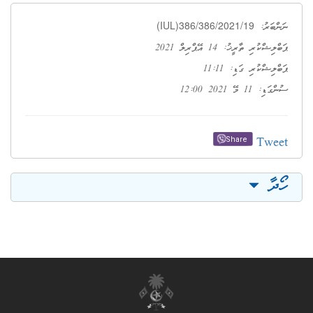
(IUL)386/386/2021/19
ނަންބަރު:
ޕަބްލިޝްކުރި ތާރީޚު: 14 އޭޕްރިލް 2021
ޕަބްލިޝްކުރި ގަޑި: 11:11
ސުންގަޑި: 11 މޭ 2021 12:00
Tweet
Share
ހޯދާ