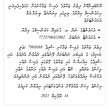
އޮންލައިންކޮށް ފިޠުރު ޒަކާތުގެ ފައިސާ ޖަމާކުރުމަށް ހަމަޖެހިފައިވަނީ
މިކައުންސިލް އިދާރާގެ ތިރީގައި މިދަންނަވާ ބީ.އެމް.އެލް
އެކައުންޓަށެވެ.
އެކައުންޓްގެ ނަން: ތ. ގުރައިދޫ ކައުންސިލްގެ އިދާރާ
އެކައުންޓް ނަންބަރު: 7725700312002
ފިޠުރު ޒަކާތުގެ ފައިސާ ޖަމާކުރި ސްލިޕް 7901888 (ޢަލީ
ރަޝީދު) ގެ ވައިބަރ ނަންބަރަށް ފޮނުއްވައި ދެއްވުން އެދެމެވެ. އަދި
ސްލިޕްގެ ރިމާރކްސް ގައި ޒަކާތުގެ ގޮތުގައި ފައިސާ ދެއްކި
މީހުންގެ ޢަދަދާއި ، ރޭޓް އަދި ފައިސާ ދެއްކި ފަރާތުގެ ނަމާއި
އެޑްރެސް ލިޔުއްވުމަށްފަހު ފޮނުއްވައި ދެއްވުން އެދި ދެންނެވީމެވެ.
މިހެންވެ މިކަން ޢާއްމުކޮށް އެންގުމަށްޓަކައި އިޢުލާން ކުރީމެވެ.
14 އޭޕްރިލް 2021