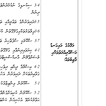
3.4 ސިކުނޑީގެ ނުކުޅެދުންތ
ދިނުން
3.5ދަރިވަރުންގެ ތަޢުލީމާއި ތަރުބިއްޔަތާއިގުޅޭގޮތުން ބެލެނިވެރިންނާއި (ރެގިއުލަރކޮށް) މަޢުލޫމާތު ޙިއްސާކުރުން
3.6ފިލާވަޅުތަކާއިގުޅޭގޮތުން ކްލާސްރޫމުގައި ޑިސްޕްލޭކުރުން
3.7 ސްކޫލަކީ ސާފުތާހިރު ތަނެއްގެގޮތުގައި ދެމެހެއްޓުމަށް ދަރިވަރުން ލައްވާ މަސައްކަތްކުރުވުން
މަޤާމުގެ މައިގަނޑު
4.1 ކިޔަވައިދިނުމާއި ގުޅޭގޮ
މަސްއޫލިއްޔަތުތަކާއި
ލެސަންޕްލޭން، މާރކްސްޝީޓްފަދަ
ވާޖިބުތައް
:
4.2 އިސްލާމް ދީނާއި ދިވެހި
ގަވާޢިދުތަކަށް ދަރިވަރުން އަހު
5.1 ސްކޫލުން އިންތިޒާމުކުރާ ހުރިހާ ބައްދަލުވުންތަކަށް ގަޑިއަށް ޙާޒިރުވުން
5.2 ސްކޫލުން ކުރިއަށްގެންދ
ޙަވާލުކުރެވޭ އެހެނިހެން ކަންތަ