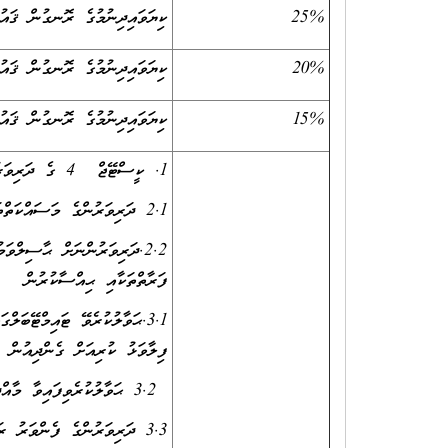
25%
ކިޔަވައިދިނުމުގެ ރޮނގުން ޤައުމީ ސަނަދުތަ
20%
ކިޔަވައިދިނުމުގެ ރޮނގުން ޤައުމީ ސަނަދ
15%
ކިޔަވައިދިނުމުގެ ރޮނގުން ޤައުމީ ސަނަދ
1. ކީސްޓޭޖް 4 ގެ ދަރިވަރުންނަށް ހޮސްޕިޓަލިޓީ މާއްދާ ސިލަބަހާއި އެއްގޮތަށް އުނގަންނައިދިނުން
2.1 ދަރިވަރުންގެ މަސައްކަތްތައް ރެގިއުލަރކޮށް ޗެކްކުރުމާއި ބިނާކުރަނިވި ފީޑްބެކް ދިނުން
2.2.ދަރިވަރުންނަށް ޙާސިލްވަ
ފަރާތްތަކާއި ޙިއްސާކުރުން
3.1.ޙަވާލުކުރެވޭ ޓައިމްޓޭބަލ
ފިލާވަޅު ކުރިއަށް ގެންދިއުން
3.2 ޙަވާލުކުރެވިފައިވާ މާއްދާ ކޯޑިނޭޓްކޮށް ބެލެހެއްޓުން
3.3 ދަރިވަރުންގެ ފެންވަރު ރަނގަޅުކުރުމަށް ކުރަންޖެހޭ ހުރިހާ މަސައްކަތެއް ލަސްނުކޮށް ކުރުން