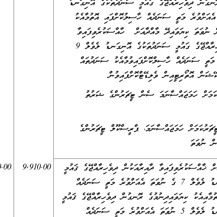
ރޮނގުން ދިވެހިރާއްޖޭގެ ގައުމީ ސަނަދުތަކުގެ އޮނިގަނޑު
ުވަތަ އެއަށްވުރެ މަތީ ސަނަދެއް ހާސިލުކޮށްފައި އޮތުމާއެކު
ް ނުވަތަ ކިޔަވައިދޭ މާއްދާއަށް ހާއްސަކުރެވިފައިވާ
ދާއިރާއަކުން ދިވެހިރާއްޖޭގެ ގައުމީ ސަނަދުތަކުގެ އޮނިގަނޑު ލެވެލް 9
 މަތީ ސަނަދެއް ހާސިލްކޮށްފައިވުމާއެކު ސަނަދުތައް
ޭޝަން އޮތޯރިޓީއިން ވެލިޑޭޓްކޮށްފައިވުން
ށް ހަމަޖައްސާނަމަ ސެން ޓީޗަރުންގެ ޝަރުތު
ރުކަމަށް ހަމަޖައްސާނަމަ، ޕްރީސްކޫލް ޓީޗަރުންގެ
ން ނުވަތަ
0.00
9,910.00
ށް ޚާއްސަކުރެވިފައިވާ ދާއިރާއަކުން ދިވެހިރާއްޖޭގެ ޤައުމީ
ސަނަދުގެ އޮނިގަނޑު ލެވެލް 7 ގެ ނުވަތަ އެއަށްވުރެ މަތީ ސަނަދެއް
ުމާއިއެކު ކިޔަވައިދިނުމުގެ ރޮނގުން ދިވެހިރާއްޖޭގެ ޤައުމީ
ސަނަދުގެ އޮނިގަނޑު ލެވެލް 5 ނުވަތަ އެއަށްވުރެ މަތީ ސަނަދެއް