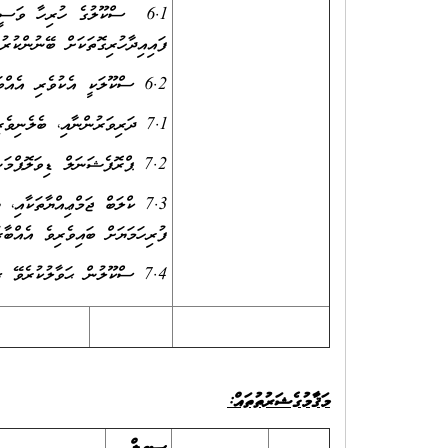
6.1 ސްކޫލުގެ ހުރިހާ ވަސީލ
ފައިއިދާހުރިގޮތަކަށް ބޭނުންކުރު
6.2 ސްކޫލަކީ އެކުވެރި އެއްބައިވަންތަބައެއް އުޅޭ އުފާވެރި މާޙައުލަކަށް ހެދުމަށް މަސައްކަތްކުރުން
7.1 ދަރިވަރުންނާއި، ބެލެނިވެރިންނާއި، ސްޓާފުން އަދި ސްކޫލުގެ ސިއްރުތައް ހިފެހެއްޓުން
7.2 ޕްރޮފެޝަނަލް ޑިވަލޮޕްމަންޓް ޕްރޮގްރާމްތަކުގައި ފުރިހަމަޔަށް ބައިވެރިވުން
7.3 ކްލަބް ޖަމްޢިއްޔާތަކާއި
ފުރިހަމަޔަށް ބައިވެރިވެ އެއްބާރ
7.4 ސްކޫލުން ޙަވާލުކުރެވޭ ޒިންމާތަކާއިގުޅިގެން ޖަވާބުދާރީވުމާއި ޒިންމާދާރުވުން
މަޤާމުގެ
ޝަރުތުތައް: