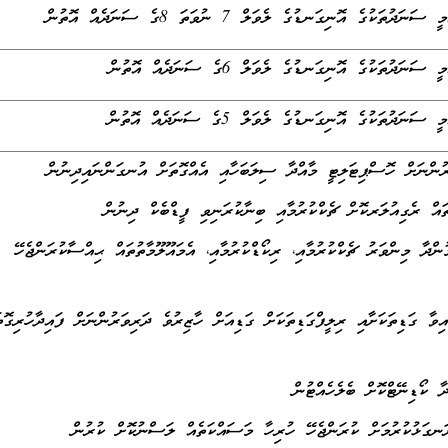
ކުގެ އޮނިގަނޑުގެ ލެވަލް 7 ނުވަތަ 8ގެ ސަނަދެއް އޮތުން
ުތަކުގެ އޮނިގަނޑުގެ ލެވަލް 6ގެ ސަނަދެއް އޮތުން
ުތަކުގެ އޮނިގަނޑުގެ ލެވަލް 5ގެ ސަނަދެއް އޮތުން
މުންދާ މިންވަރު ޗެކްކުރުމާއި، ރިކޯޑްކުރުމާއި، އެމައޫލޫމާތުތައް ޙިއްސާކުރަންޖެހޭ
ްގައިވާ ގަޑިތަކަށާއި ރިލީފްގަޑިތަކަށް ގަޑިއަށް ހާޒިރުވެ ދަރިވަރުންނަށް ފައިދާހުރިގޮތ