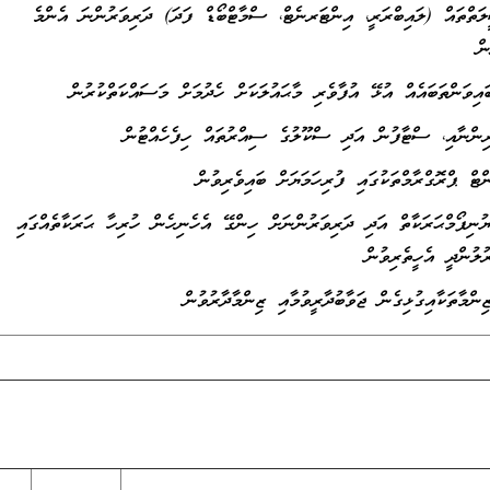
ަތްތައް (ލައިބްރަރީ، އިންޓަރނެޓް، ސްމާޓްބޯޑް ފަދަ) ދަރިވަރުންނަ އެންމެ
ން
، ޔުނިފޯމްޙަރަކާތް އަދި ދަރިވަރުންނަށް ހިންގޭ އެހެނިހެން ހުރިހާ ޙަރަކާތެއްގައި
ުލުންދީ އެހީތެރިވުން