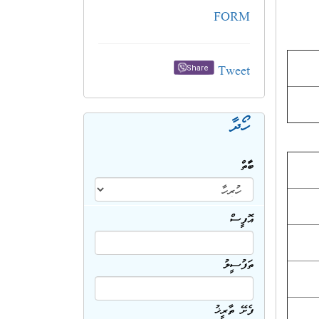
FORM
Tweet
Share
ހޯދާ
ބާވަތް
އޮފީސް
ތަފުސީލު
ފެށޭ ތާރީޚު