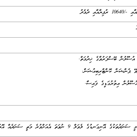
ޮނިގަނޑުގެ ލެވަލް 9 ނުވަތަ އެއަށްވުރެ މަތީ ސަނަދެއް އޮތުން