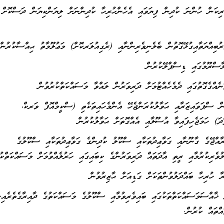
ެރިކަން ހުންނަ ކުދިން ފިޔަވައި އެހެންހުރިހާ ކުދިންނަށް ލިޔަންކިޔަން ދަސްކޮށް
ތުން ސްޕަވައިޒަރާއި ޙަވާލުކުރަންޖެހޭ އެންމެހައިތަކެތި (ސްކީމްއޮފް ވަރކް،
) ހަމަޖެހިފައިވާ އުސޫލާއި އެއްގޮތަށް ޙަވާލުކުރުން
ރާއްޖޭގެ ގާނޫނާއި ގަވާޢިދުތަކާއި ސްކޫލު ކުދިންގެ ގަވާޢިދުތަކާއި ސްކޫލުގެ
ލުވެރިކުރުމާއި ރީތި އާދަތައް ދަރިވަރުންގެ ކިބައިގައި ހަރުލެއްވުމަށް މަސައްކަތްކު
ާ ޚާއްސަމަސައްކަތްތަކުގައި ބައިވެރިވުމާއި ސްކޫލުގެ މަސައްކަތުގެ ދާއިރާގެތެރެއިނ
އްތައް ކުރުން.