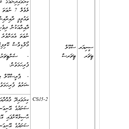
ކިޔަވައިދިނުމުގެ 
ލެވެލް 7 ނ
ތައުލީމީ ދާއިރާއިނ
ނުވަތަ އެއަށްވުރެ
މޯލްޑިވްސް ކޮލިފިކ
ސީނިޔަރ
ސްކޫލް
ޓީޗަރ
ޓީޗަރސް
- ސެންޓީޗަރުކަމަ
ފުރިހަމަވުން.
- ޕްރީސްކޫލް ޓީޗަ
ޝަރުތު ފުރިހަމަވު
CS15-2
ކިޔަވައިދޭ މާއްދާއަ
ޙާޞިލުކޮށްފައި އޮތ