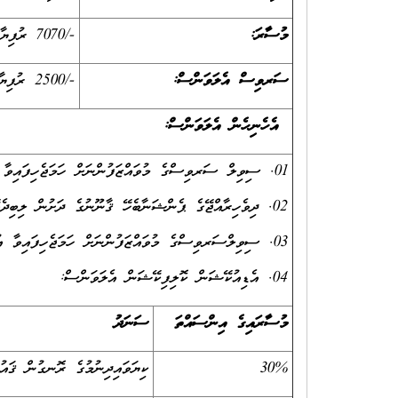
މުސާރަ:
-/7070 ރުފިޔާއާއި -/10640 ރުފިޔާއާއި ދެމެދު
ސަރވިސް އެލަވަންސް:
-/2500 ރުފިޔާ
އެހެނިހެން އެލަވަންސް:
01. ސިވިލް ސަރވިސްގެ މުވައްޒަފުންނަށް ހަމަޖެހިފައިވާ އުސޫލުން ބޭސްފަރުވާގެ ޚިދުމަތް.
02. ދިވެހިރާއްޖޭގެ ޕެންޝަނާބެހޭ ޤާނޫނުގެ ދަށުން ލިބިދެވޭ ޕެންޝަން ކޮންޓްރިބިއުޝަން.
03. ސިވިލްސަރވިސްގެ މުވައްޒަފުންނަށް ހަމަޖެހިފައިވާ އުސޫލުން އިތުރުގަޑީގެ ފައިސާ.
04. އެޑިއުކޭޝަން ކޮލިފިކޭޝަން އެލަވަންސް:
މުސާރައިގެ އިންސައްތަ
ސަނަދު
30%
ކިޔަވައިދިނުމުގެ ރޮނގުން ޤައުމީ ސަނަދުތަކުގެ އ