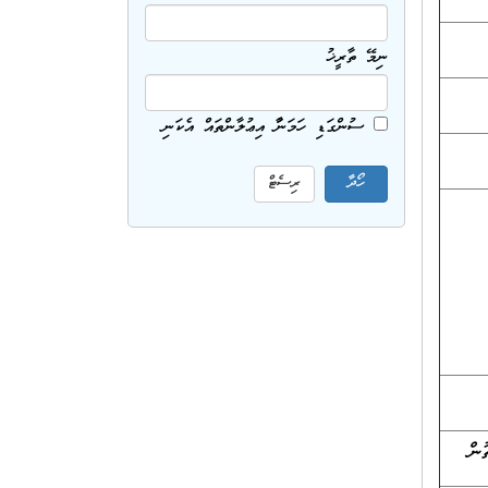
ނިމޭ ތާރީޚު
ސުންގަޑި ހަމަނުވާ އިޢުލާންތައް އެކަނި