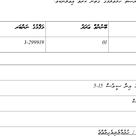
ުޞަތު ހުޅުވާލުމުގެ ގޮތުން ކުރެވޭ އިޢުލާނެކެވެ.
ބޭނުންވާ ޢަދަދު
މަޤާމުގެ ނަންބަރ
J-299919
01
ް
/ ހުޅުމާލެ
،
ދިވެހިރާއްޖެ