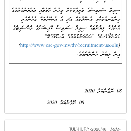
ސިވިލް ސަރވިސްގެ ވަޒީފާތަކަށް މީހުން ހޮވުމާއި ޢައްޔަނުކުރުމުގެ
މިންގަނޑުތަކާއި އުޞޫލުތައް އަދި އެ އުޞޫލުތަކާ ގުޅުންހުރި
އެންމެހާ ލިޔުންތައް ސިވިލް ސަރވިސް ކޮމިޝަނުގެ ވެބްސައިޓްގެ
ޑައުންލޯޑްސްގެ "އައްޔަނުކުރުމުގެ އުޞޫލާގުޅޭ"
)
http://www.csc.gov.mv/dv/recruitment-usoolu
(
އިން ލިބެން ހުންނާނެއެވެ.
08 ނޮވެންބަރު 2020
08 ނޮވެންބަރު 2020
(IUL)HUR/1/2020/46
ނަންބަރު: