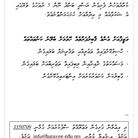
ކުރާދުވަހުން ފެށިގެން ރަސްމީ ބަންދު ނޫން 5 ދުވަހުގެ ތެރޭގައި
އެ ޝަކުވާއެއް މި އިދާރާއަށް ހުށަހަޅަންވާނެއެވެ.
ވަޒީފާއަށް އެންމެ ޤާބިލުފަރާތެއް ހޮވުމަށް ބެލޭނެ ކަންތައްތައް
- ހާސިލުކޮށްފައިވާ ތަޢުލީމާއި ތަމްރީނަށް ބަލައިގެން
- މަސައްކަތުގެ ދާއިރާއިން ލިބިފައިވާ ތަޖުރިބާއަށް ބަލައިގެން
- ގާބިލުކަން ކަށަވަރުކުރުމަށް އިންޓަރވިއުކޮށްގެން
މި އިޢުލާނާ ގުޅިގެން މަޢުލޫމާތު ސާފުކުރުމަށް ގުޅާނީ
3350709
އަށެވެ. އީ-މެއިލް ކުރާނީ
info@huravee.edu.mv
އަށެވެ.