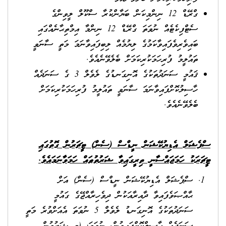
ގްރޭޑް 12 ނިންމިކަން ބަޔާންކުރާ ސްކޫލް ލީވިންގެ
ސެޓްފިކެޓެއް ނުވަތަ ގްރޭޑް 12 ނިންމާ އިމްތިޙާނެއްގައި
ބައިވެރިވެފައިވާކަމުގެ ލިޔުމެއް ލިބިފައިވާނަމަ މަތީ ސާނަވީ
ތައުލީމު ފުރިހަމަކުރިކަމަށް ބެލެވޭނެއެވެ.
ޤައުމީ ސަނަދުތަކުގެ އޮނިގަނޑުގެ ލެވެލް 3 ގެ ސަނަދެއް
ހާސިލުކޮށްފައިވާނަމަ ސާނަވީ ތައުލީމު ފުރިހަމަކުރިކަމަށް
ބެލެވޭނެއެވެ.
ސްފެޝަލް އެޑިޔުކޭޝަން ނީޑްސް
(
ސެން
)
ޓީޗަރުން ގޮތުގައި
ޓީޗަރަކު ހަމަޖައްސާނީ ތިރީގައިވާ ޝަރުތުޠައް ހަމަވާނަމައެވެ
.
ސްޕެޝަލް އެޑިޔުކޭޝަން ނީޑްސް (ސެން) އަށް
ޙާއްޞަވެފައިވާ ދާއިރާއަކުން ދިވެހިރާއްޖޭގެ ގައުމީ
ސަނަދުތަކުގެ އޮނިގަނޑު ލެވެލް 5 ނުވަތަ އެއަށްވުރެ މަތީ