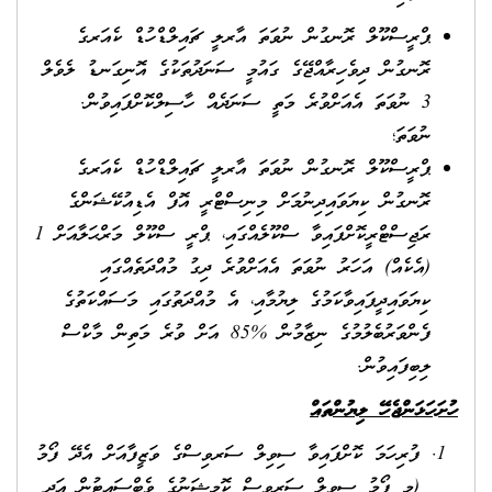
ޕްރީސްކޫލް ރޮނގުން ނުވަތަ އާރލީ ޗައިލްޑްހުޑް ކެއަރގެ
ރޮނގުން ދިވެހިރާއްޖޭގެ ގައުމީ ސަނަދުތަކުގެ އޮނިގަނޑު ލެވެލް
3 ނުވަތަ އެއަށްވުރެ މަތީ ސަނަދެއް ހާސިލްކޮށްފައިވުން.
ނުވަތަ؛
ޕްރީސްކޫލް ރޮނގުން ނުވަތަ އާރލީ ޗައިލްޑްހުޑް ކެއަރގެ
ރޮނގުން ކިޔަވައިދިނުމަށް މިނިސްޓްރީ އޮފް އެޑިއުކޭޝަންގެ
ރަޖިސްޓްރީކޮށްފައިވާ ސްކޫލެއްގައި، ޕްރީ ސްކޫލް މަރްޙަލާއަށް 1
(އެކެއް) އަހަރު ނުވަތަ އެއަށްވުރެ ދިގު މުއްދަތެއްގައި
ކިޔަވައިދީފައިވާކަމުގެ ލިޔުމާއި، އެ މުއްދަތުގައި މަސައްކަތުގެ
ފެންވަރުބެލުމުގެ ނިޒާމުން %85 އަށް ވުރެ މަތިން މާކްސް
ލިބިފައިވުން.
ހުށަހަޅަންޖެހޭ ލިޔުންތައް
ފުރިހަމަ ކޮށްފައިވާ ސިވިލް ސަރވިސްގެ ވަޒީފާއަށް އެދޭ ފޯމު
(މި ފޯމު ސިވިލް ސަރވިސް ކޮމިޝަނުގެ ވެބްސައިޓުން އަދި