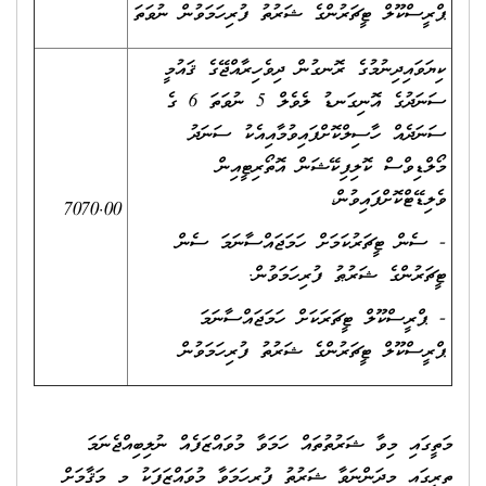
ޕްރީސްކޫލް ޓީޗަރުންގެ ޝަރުތު ފުރިހަމަވުން ނުވަތަ
ކިޔަވައިދިނުމުގެ ރޮނގުން ދިވެހިރާއްޖޭގެ ޤައުމީ
ސަނަދުގެ އޮނިގަނޑު ލެވެލް 5 ނުވަތަ 6 ގެ
ސަނަދެއް ހާސިލްކޮށްފައިވުމާއިއެކު ސަނަދު
މޯލްޑިވްސް ކޮލިފިކޭޝަން އޮތޯރިޓީއިން
ވެލިޑޭޓްކޮށްފައިވުން،
7070.00
- ސެން ޓީޗަރުކަމަށް ހަމަޖައްސާނަމަ ސެން
ޓީޗަރުންގެ ޝަރުޠު ފުރިހަމަވުން.
- ޕްރީސްކޫލް ޓީޗަރަކަށް ހަމަޖައްސާނަމަ
ޕްރީސްކޫލް ޓީޗަރުންގެ ޝަރުތު ފުރިހަމަވުން
މަތީގައި މިވާ ޝަރުތުތައް ހަމަވާ މުވައްޒަފެއް ނުލިބިއްޖެނަމަ
ތިރީގައި މިދަންނަވާ ޝަރުތު ފުރިހަމަވާ މުވައްޒަފަކު މި މަޤާމަށް