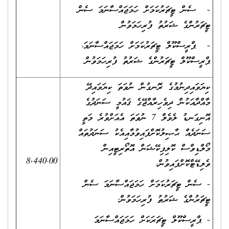
- ސެން ޓީޗަރުކަމަށް ހަމަޖައްސާނަމަ ސެން
ޓީޗަރުންގެ ޝަރުތު ފުރިހަމަވުން
- ޕްރީސްކޫލް ޓީޗަރުކަމަށް ހަމަޖައްސާނަމަ،
ޕްރީސްކޫލް ޓީޗަރުންގެ ޝަރުތު ފުރިހަމަވުން
ކިޔަވައިދިނުމުގެ ރޮނގުން ނުވަތަ ކިޔަވައިދޭ
މާއްދާއަކުން ދިވެހިރާއްޖޭގެ ޤައުމީ ސަނަދުގެ
އޮނިގަނޑު ލެވެލް 7 ނުވަތަ އެއަށްވުރެ މަތީ
ސަނަދެއް ޙާޞިލުކޮށްފައިވުމާއިއެކު ސަނަދުތައް
މޯލްޑިވްސް ކޮލިފިކޭޝަން އޮތޯރިޓީއިން
8,440.00
ވެލިޑޭޓްކޮށްފައިވުން،
- ސެން ޓީޗަރުކަމަށް ހަމަޖައްސާނަމަ ސެން
ޓީޗަރުންގެ ޝަރުޠު ފުރިހަމަވުން؛
- ޕްރީސްކޫލް ޓީޗަރަކަށް ހަމަޖައްސާނަމަ