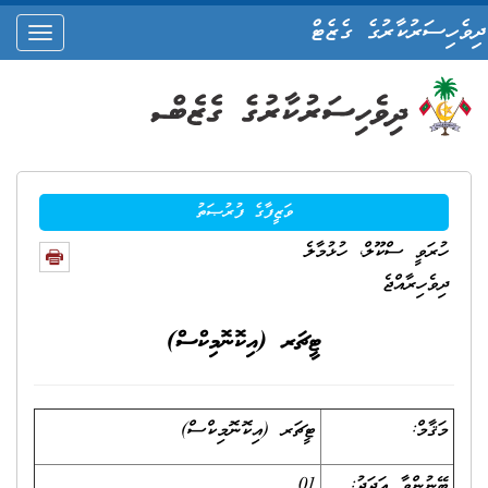
ދިވެހިސަރުކާރުގެ ގެޒެޓް
oggle
ation
ވަޒީފާގެ ފުރުޞަތު
ހުރަވީ ސްކޫލް، ހުޅުމާލެ
ދިވެހިރާއްޖެ
ޓީޗަރ (އިކޮނޮމިކްސް)
މަޤާމް:
ޓީޗަރ (އިކޮނޮމިކްސް)
ބޭނުންވާ އަދަދު
:
01