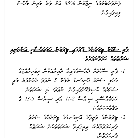
ފެންވަރުބެލުމުގެ ނިޒާމުން %85 އަށް ވުރެ މަތިން މާކްސް
ލިބިފައިވުން.
ޕްރީ ސްކޫލް ޓީޗަރުންގެ ގޮތުގައި ޓީޗަރުން ހަމަޖައްސާނީ އަންނަނިވި
ޝަރުޠުތައް ހަމަވާނަމައެވެ
.
ޕްރީ ސްކޫލަށް ޚާއްސަވެފައިވާ ދާއިރާއަކުން ދިވެހިރާއްޖޭގެ
ގައުމީ ސަނަދު އޮނިގަނޑު ލެވެލް 5 ނުވަތަ އެއަށްވުރެ މަތީ
ސަނަދެއް ޙާސިލްކޮށްފައިވުން. ނުވަތަ؛ (މި ޝަރުތުން
ހަމަޖެއްސޭނީ ސީ.އެސް 2-11 އަދި ސީ.އެސް 5-13 ގެ
މަޤާމްތަކަށެވެ.)
ޓީޗަރުންގެ ވަޒީފާގެ އޮނިގަނޑުގެ ޓީޗަރެއްގެ ޝަރުތު
ފުރިހަމަވުމާއެކު، ތިރީގައިވާ ޝަރުތުތަކުން ޝަރުޠެއް
ފުރިހަމަވުން: