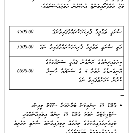
ވޭޖު އެމްޕްލޯއިމަންޓް އުޞޫލުން ހަމަޖެއްސޭނެއެވެ.
ސާނަވީ ތަޢުލީމު ފުރިހަމަކުރައްވާފައިވާނަމަ
4500.00
މަތީ ސާނަވީ ތަޢުލީމު ފުރިހަމަކުރައްވާފައިވާ ނަމަ
5500.00
ކިޔަވައިދިނުމުގެ ރޮންގުން ޤައުމީ ސަނަދުތަކުގެ
އޮނިގަނޑުގެ ލެވެލް 4 ގެ ސަނަދެއް ހާސިލު
6090.00
ކުރުން ކަމަށްވާފައިވާ ނަމަ
ގްރޭޑް 10 ނިންމިކަން ބަޔާންކުރާ ސްކޫލް ލީވިންގ
ސެޓްފިކެޓެއް ނުވަތަ ގުރޭޑް 10 ނިންމާ އިމްތިޙާނެއްގައި
ބައިވެރިވެފައިވާކަމުގެ ލިޔުމެއް ލިބިފައިވާނަމަ ސާނަވީ ތައުލީމު
ފުރިހަމަކުރިކަމަށް ބެލެވޭނެއެވެ.