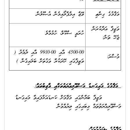
މަޤާމުގެ ގިންތި
ވޭޖް އިމްޕްލޯއިމެން އުޞޫލުން
ވަޒީފާ އަދާކުރަން
ހުރަވީ ސްކޫލް، ހުޅުމާލެ
ޖެހޭ ތަން:
4500.00 އާއި 9910.00 އާއި ދެމެދު (
މުސާރަ:
ވަޒީފާގައި ހޭދަކުރާ ވަގުތަށް ބަލައިގެން )
މަޤާމުގެ މައިގަނޑު މަސްއޫލިއްޔަތުތަކާއި ވާޖިބުތައް
:
ވަޒީފާ ބަޔާންގައި މަޤާމަށް ކަނޑައަޅާފައިވާ މައިގަނޑު
މަސްޢޫލިއްޔަތުތައް މިބައިގައި ލިޔުއްވުން
މަޤާމުގެ ޝަރުތުތައް
: