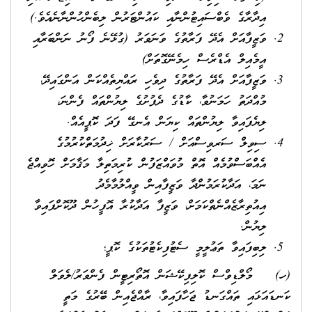
އިދާރާގެ ވެބްސައިޓުންނާއި ކައުންޓަރުން ލިބެންހުންނާނެއެވެ.)
ވަޒީފާއަށް އެދޭ ފަރާތުގެ ވަނަވަރު (ގުޅޭނެ ފޯނު ނަންބަރާއި
އީމެއިލް އެޑްރެސް ހިމެނޭގޮތަށް)
ވަޒީފާއަށް އެދޭ ފަރާތުގެ ދިވެހި ރައްޔިތެއްކަން އަންގައިދޭ،
މުއްދަތު ހަމަނުވާ، ކާޑުގެ ދެފުށުގެ ލިޔުންތައް ފެންނަ،
ލިޔެފައިވާ ލިޔުންތައް ކިޔަން އެނގޭ ފަދަ ކޮޕީއެއް.
ސިވިލް ސަރވިސްއަށް / ސަރުކާރަށް ޚިދުމަތްކުރުމުގެ
އެއްބަސްވުމެއް އޮތް މުވައްޒަފުން ކުރިމަތިލާ މަޤާމަށް ހޮވިއްޖެ
ނަމަ، އަދާކުރަމުންދާ ވަޒީފާއިން ވީއްލުމާމެދު
އިއުތިރާޒެއްނެތްކަމަށް، ވަޒީފާ އަދާކުރާ އޮފީހުން ދޫކޮށްފައިވާ
ލިޔުން.
ލިބިފައިވާ ތަޢުލީމީ ސެޓުފިކެޓުތަކުގެ ކޮޕީ؛
(ހ) މޯލްޑިވްސް ކޮލިފިކޭޝަން އޮތޯރިޓީން ފެންވަރު/ލެވަލް
ކަނޑައަޅައި ތައްގަނޑު ޖަހާފައިވާ، ރާއްޖެއިން ބޭރުގެ މަތީ