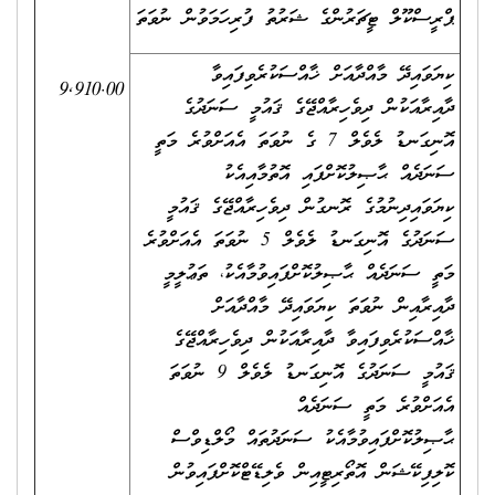
ޕްރީސްކޫލް ޓީޗަރުންގެ ޝަރުތު ފުރިހަމަވުން ނުވަތަ
ކިޔަވައިދޭ މާއްދާއަށް ޚާއްސަކުރެވިފައިވާ
9,910.00
ދާއިރާއަކުން ދިވެހިރާއްޖޭގެ ޤައުމީ ސަނަދުގެ
އޮނިގަނޑު ލެވެލް 7 ގެ ނުވަތަ އެއަށްވުރެ މަތީ
ސަނަދެއް ޙާޞިލުކޮށްފައި އޮތުމާއިއެކު
ކިޔަވައިދިނުމުގެ ރޮނގުން ދިވެހިރާއްޖޭގެ ޤައުމީ
ސަނަދުގެ އޮނިގަނޑު ލެވެލް 5 ނުވަތަ އެއަށްވުރެ
މަތީ ސަނަދެއް ޙާޞިލުކޮށްފައިވުމާއެކު، ތަޢުލީމީ
ދާއިރާއިން ނުވަތަ ކިޔަވައިދޭ މާއްދާއަށް
ޚާއްސަކުރެވިފައިވާ ދާއިރާއަކުން ދިވެހިރާއްޖޭގެ
ޤައުމީ ސަނަދުގެ އޮނިގަނޑު ލެވެލް 9 ނުވަތަ
އެއަށްވުރެ މަތީ ސަނަދެއް
ޙާޞިލުކޮށްފައިވުމާއެކު ސަނަދުތައް މޯލްޑިވްސް
ކޮލިފިކޭޝަން އޮތޯރިޓީއިން ވެލިޑޭޓްކޮށްފައިވުން