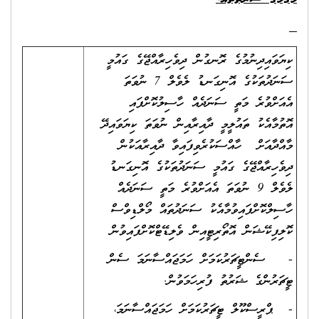
ކިޔަވައިދިނުމުގެ ރޮނގުން ދިވެހިރާއްޖޭގެ ގައުމީ
ސަނަދުތަކުގެ އޮނިގަނޑު ލެވެލް 7 ނުވަތަ
އެއަށްވުރެ މަތީ ސަނަދެއް ހާސިލުކޮށްފައި
އޮތުމާއެކު ތައުލީމީ ދާއިރާއިން ނުވަތަ ކިޔަވައިދޭ
މާއްދާއަށް ހާއްސަކުރެވިފައިވާ ދާއިރާއަކުން
ދިވެހިރާއްޖޭގެ ގައުމީ ސަނަދުތަކުގެ އޮނިގަނޑު
ލެވެލް 9 ނުވަތަ އެއަށްވުރެ މަތީ ސަނަދެއް
ހާސިލްކޮށްފައިވުމާއެކު ސަނަދުތައް މޯލްޑިވްސް
ކޮލިފިކޭޝަން އޮތޯރިޓީއިން ވެލިޑޭޓްކޮށްފައިވުން
- ސެންޓީޗަރުކަމަށް ހަމަޖައްސާނަމަ ސެން
ޓީޗަރުންގެ ޝަރުތު ފުރިހަމަވުން.
- ޕްރީސްކޫލް ޓީޗަރުކަމަށް ހަމަޖައްސާނަމަ،