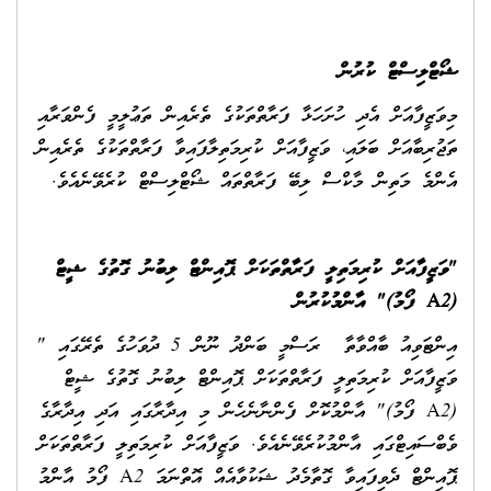
ޝޯޓްލިސްޓް ކުރުން
މިވަޒީފާއަށް އެދި ހުށަހަޅާ ފަރާތްތަކުގެ ތެރެއިން ތަޢުލީމީ ފެންވަރާއި
ތަޖުރިބާއަށް ބަލައި، ވަޒީފާއަށް ކުރިމަތިލާފައިވާ ފަރާތްތަކުގެ ތެރެއިން
އެންމެ މަތިން މާކްސް ލިބޭ ފަރާތްތައް ޝޯޓްލިސްޓް ކުރެވޭނެއެވެ.
"
ވަޒީފާއަށް ކުރިމަތިލީ ފަރާތްތަކަށް ޕޮއިންޓް ލިބުނު ގޮތުގެ ޝީޓް
(
A2
ފޯމު
)"
އާންމުކުރުން
އިންޓަވިއު ބާއްވާތާ ރަސްމީ ބަންދު ނޫން 5 ދުވަހުގެ ތެރޭގައި "
ވަޒީފާއަށް ކުރިމަތިލީ ފަރާތްތަކަށް ޕޮއިންޓް ލިބުނު ގޮތުގެ ޝީޓް
(A2 ފޯމު)" އާންމުކޮށް ފެންނާނެހެން މި އިދާރާގައި އަދި އިދާރާގެ
ވެބްސައިޓްގައި އާންމުކުރެވޭނެއެވެ. ވަޒީފާއަށް ކުރިމަތިލީ ފަރާތްތަކަށް
ޕޮއިންޓް ދެވިފައިވާ ގޮތާމެދު ޝަކުވާއެއް އޮތްނަމަ A2 ފޯމު އާންމު