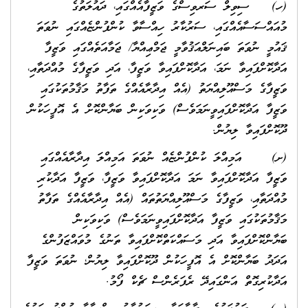
(ހ) ސިވިލް ސަރވިސްގެ ވަޒީފާއެއްގައި، ދައުލަތުގެ
މުއައްސަސާއެއްގައި، ސަރުކާރު ހިއްސާވާ ކުންފުންޏެއްގައި ނުވަތަ
ޤައުމީ ނުވަތަ ބައިނަލްއަޤުވާމީ ޖަމްޢިއްޔާ/ ޖަމާއަތެއްގައި ވަޒީފާ
އަދާކޮށްފައިވާ ނަމަ، އަދާކޮށްފައިވާ ވަޒީފާ، އަދި ވަޒީފާގެ މުއްދަތާއި،
ވަޒީފާގެ މަސްއޫލިއްޔަތު (އެއް އިދާރާއެއްގެ ތަފާތު މަޤާމުތަކުގައި
ވަޒީފާ އަދާކޮށްފައިވީނަމަވެސް) ވަކިވަކިން ބަޔާންކޮށް އެ އޮފީހަކުން
ދޫކޮށްފައިވާ ލިޔުން.
(ށ) އަމިއްލަ ކުންފުންޏެއް ނުވަތަ އަމިއްލަ އިދާރާއެއްގައި
ވަޒީފާ އަދާކޮށްފައިވާ ނަމަ އަދާކޮށްފައިވާ ވަޒީފާ، ވަޒީފާ އަދާކުރި
މުއްދަތާއި، ވަޒީފާގެ މަސްއޫލިއްޔަތުތައް (އެއް އިދާރާއެއްގެ ތަފާތު
މަޤާމުތަކުގައި ވަޒީފާ އަދާކޮށްފައިވީނަމަވެސް) ވަކިވަކިން
ބަޔާންކޮށްފައިވާ އަދި މަސައްކަތްކޮށްފައިވާ ތަނުގެ މުވައްޒަފުންގެ
އަދަދު ބަޔާންކޮށް އެ އޮފީހަކުން ދޫކޮށްފައިވާ ލިޔުން؛ ނުވަތަ ވަޒީފާ
އަދާކުރިގޮތް އަންގައިދޭ ރެފަރެންސް ޗެކް ފޯމު.