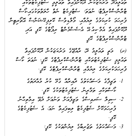
ތަޢުލީމުދޭ މަރުކަޒަކުން ދޫކޮށްފައިވާ ތަޢުލީމީ ސެޓުފިކެޓުތަކާއި
ޓްރާންސްކްރިޕްޓް؛ ނުވަތަ: ސެޓްފިކެޓް ނެތް ހާލަތްތަކުގައި،ކޯސް
ފުރިހަމަ ކުރިކަމުގެ ލިޔުމާއި، މޯލްޑިވްސް ކޮލިފިކޭޝަންސް އޮތޯރިޓީން
ދޫކޮށްފައިވާ އެމް.ކިއު.އޭ އެސެސްމެންޓް ރިޕޯޓްގެ ކޮޕީ އަދި
ޓްރާންސްކްރިޕްޓްގެ ކޮޕީ
(ށ) މަތީ ތައުލީމު ދޭ، ރާއްޖޭގެ މަރުކަޒަކުން ދޫކޮށްފައިވާ
ތައުލީމީ ސެޓުފިކެޓުތަކާއި ޓްރާންސްކްރިޕްޓްގެ ކޮޕީ؛ ނުވަތަ ކޯސް
ފުރިހަމަކުރިކަމުގެ ލިޔުމާއި ޓްރާންސްކްރިޕްޓްގެ ކޮޕީ.
ވަޒީފާގެ މަސައްކަތުގެ ދާއިރާއާ ގުޅޭ ކުރު މުއްދަތުގެ
ކޯސްތަކާއި ތަމްރީނު ސެޓުފިކެޓުތަކުގެ ކޮޕީ.
ސިވިލް ސަރވިސްގެ ވަޒީފާއަށް ވަނުމަށް ދެވޭ އިމްތިޙާނު
ފުރިހަމަކޮށް ސެޓްފިކެޓް ލިބިފައިވާ ނަމަ، އެ ސެޓުފިކެޓްގެ
ކޮޕީ.
މަސައްކަތުގެ ތަޖުރިބާގެ ލިޔުންތަކުގެ ކޮޕީ: