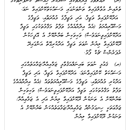
(ނ) ދައުލަތުގެ އިދާރާތަކާއި ސަރުކާރު ހިއްސާވާ ކުންފުނިތަކުގެ
ތެރެއިން އުވާލާފައިވާ ތަންތަނުގައި މަސައްކަތްކޮށްފައިވާ ނަމަ،
އަދާކޮށްފައިވާ ވަޒީފާ، އަދި ވަޒީފާގެ މުއްދަތާއި، ވަޒީފާގެ
މަސްއޫލިއްޔަތު (އެއް އިދާރާއެއްގެ ތަފާތު މަޤާމުތަކުގައި ވަޒީފާ
އަދާކޮށްފައިވީނަމަވެސް) ވަކިވަކިން ބަޔާންކޮށް އެ އޮފީހަކުން
ދޫކޮށްފައިވާ ލިޔުން ނުވަތަ ވަޒީފާ އަދާކުރިގޮތް އަންގައިދޭ
ރެފަރެންސް ޗެކް ފޯމު.
(ރ) ޤައުމީ ނުވަތަ ބައިނަލްއަޤުވާމީ ޖަމްއިއްޔާ/ޖަމާއަތެއްގައި
މަސައްކަތް ކޮށްފައިވާނަމަ، އަދާކޮށްފައިވާ ވަޒީފާ، އަދި ވަޒީފާ
އަދާކުރި މުއްދަތާއި، ވަޒީފާގެ މަސްއޫލިއްޔަތުތައް (އެއް އިދާރާއެއްގެ
ތަފާތު މަޤާމުތަކުގައި ވަޒީފާ އަދާކޮށްފައިވީނަމަވެސް) ވަކިވަކިން
ބަޔާންކޮށް އެ ތަނަކުން ދޫކޮށްފައިވާ ލިޔުން އަދި އެ ޖަމްޢިއްޔާ/
ޖަމާޢަތަކީ ހިނގަމުންދާ ޖަމްޢިއްޔާ/ޖަމާޢަތެއްކަން ބަޔާންކޮށް އެ
ތަނަކުން ދޫކޮށްފައިވާ ލިޔުން