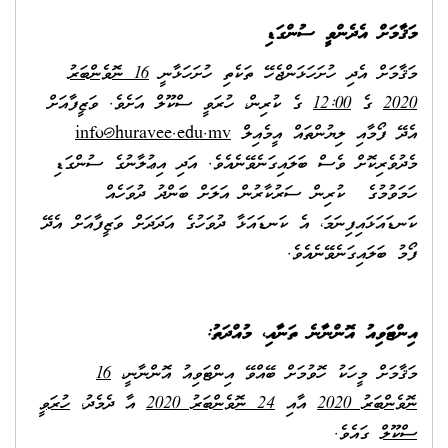
މަޤާމަށް އެދެންވީ ސުންގަޑި
މަޤާމަށް އެދި ހުށަހަޅަންޖެހޭ ތަކެތި ހުށަހަޅާނީ
16 ނޮވެންބަރު
2020
ގެ
12:00
ގެ ކުރިން، ހުރަވީ ސްކޫލް އަށެވެ. ވަޒީފާއަށް
އެދޭ ފޯމާއި ލިޔުންތައް އީމެއިލް
info@huravee.edu.mv
މެދުވެރިކޮށް ވެސް ބަލައިގަނެވޭނެއެވެ. އަދި އިޢުލާނުގެ ސުންގަޑި
ހަމަވުމުގެ ކުރިން ސަރުކާރުން އަލަށް ބަންދު ދުވަހެއް
ކަނޑައަޅައިފިނަމަ، އެ ކަނޑައަޅާ ދުވަހުގެ އަދަދަށް ވަޒީފާއަށް އެދޭ
ފޯމު ބަލައިގަނެވޭނެއެވެ.
އިންޓަވިއު އޮންނާނެ ތަނާއި
،
މުއްދަތު
:
މަޤާމަށް މީހަކު ހޮވުމަށް ބޭއްވޭ އިންޓަވިއު އޮންނާނީ،
16
ނޮވެންބަރު 2020
އާއި
24 ނޮވެންބަރު 2020
އާ ދެމެދު،
ހުރަވީ
ސްކޫލް
ގައެވެ.