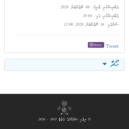
ޕަބްލިޝްކުރި ތާރީޚު: 08 ނޮވެންބަރު 2020
ޕަބްލިޝްކުރި ގަޑި: 10:04
ސުންގަޑި: 16 ނޮވެންބަރު 2020 12:00
Tweet
Share
ހޯދާ
© ދިވެހި ސަރުކާރުގެ ގެޒެޓް 2013 - 2026