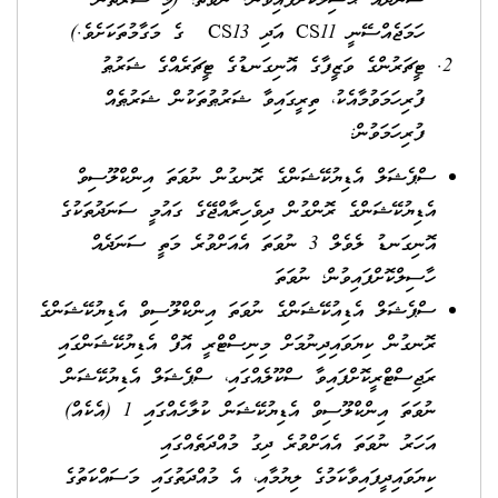
ސަނަދެއް ޙާސިލްކޮށްފައިވުން. ނުވަތަ؛ (މި ޝަރުތުން
ހަމަޖެއްސޭނީ CS11 އަދި CS13 ގެ މަގާމުތަކަށެވެ.)
ޓީޗަރުންގެ ވަޒީފާގެ އޮނިގަނޑުގެ ޓީޗަރެއްގެ ޝަރުޠު
ފުރިހަމަވުމާއެކު، ތިރީގައިވާ ޝަރުޠުތަކުން ޝަރުޠެއް
ފުރިހަމަވުން:
ސްޕެޝަލް އެޑިޔުކޭޝަންގެ ރޮނގުން ނުވަތަ އިންކްލޫސިވް
އެޑިޔުކޭޝަންގެ ރޮންގުން ދިވެހިރާއްޖޭގެ ގައުމީ ސަނަދުތަކުގެ
އޮނިގަނޑު ލެވެލް 3 ނުވަތަ އެއަށްވުރެ މަތީ ސަނަދެއް
ހާސިލްކޮށްފައިވުން؛ ނުވަތަ
ސްޕެޝަލް އެޑިއުކޭޝަންގެ ނުވަތަ އިންކްލޫސިވް އެޑިޔުކޭޝަންގެ
ރޮނގުން ކިޔަވައިދިނުމަށް މިނިސްޓްރީ އޮފް އެޑިޔުކޭޝަންގައި
ރަޖިސްޓްރީކޮށްފައިވާ ސްކޫލެއްގައި، ސްޕެޝަލް އެޑިޔުކޭޝަން
ނުވަތަ އިންކްލޫސިވް އެޑިޔުކޭޝަން ކުލާހެއްގައި 1 (އެކެއް)
އަހަރު ނުވަތަ އެއަށްވުރެ ދިގު މުއްދަތެއްގައި
ކިޔަވައިދީފައިވާކަމުގެ ލިޔުމާއި، އެ މުއްދަތުގައި މަސައްކަތުގެ