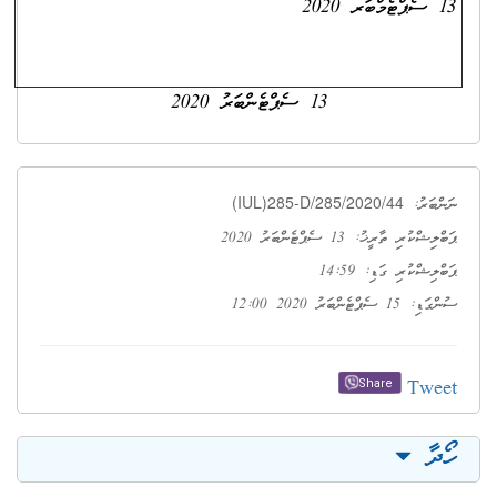
13 ސެޕްޓެމްބަރ 2020
13 ސެޕްޓެންބަރު 2020
(IUL)285-D/285/2020/44
ނަންބަރު:
ޕަބްލިޝްކުރި ތާރީޚު: 13 ސެޕްޓެންބަރު 2020
ޕަބްލިޝްކުރި ގަޑި: 14:59
ސުންގަޑި: 15 ސެޕްޓެންބަރު 2020 12:00
Tweet
Share
ހޯދާ