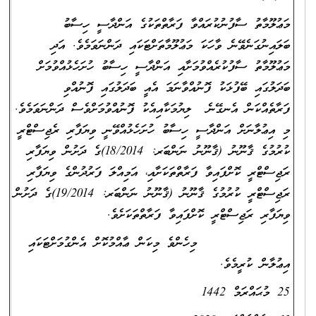
މަޢުލޫމާތު ސާފުނުކުރައްވާ ފަރާތްތަކުގެ އަންދާސީ ހިސާބު
ބަލައިނުގަނެވޭނެ ވާހަކަ މަޢުލޫމާތަށްޓަކައި ދަންނަވަމެވެ. އަދި
މަޢުލޫމާތު ސާފުކުރެއްވުމަށާއި އަންދާސީ ހިސާބު ހުށަހެޅުއްވުމަށް
ބަދަލުގައި ބޭފުޅަކު ފޮނުއްވާނަމަ އެއީ ބަދަލުގައި ފޮނުއްވި
ފަރާތެއްކަން އެނގޭނެ ލިޔުމަކާއިއެކު ފޮނުއްވުމަށްވެސް ދަންނަވަމެވެ.
މި އިޢުލާނަށް އަންދާސީ ހިސާބު ހުށަހެޅުއްވޭނީ ވިޔަފާރި ރެޖިސްޓްރީ
ކުރުމުގެ ޤާނޫނު (ޤާނޫނު ނަންބަރ: 18/2014)ގެ ދަށުން ވިޔަފާރި
ރަޖިސްޓްރީ ކޮށްފައިވާ ފަރާތްތަކަށާއި، އަމިއްލަ ފަރުދުންގެ ވިޔަފާރި
ރަޖިސްޓްރީ ކުރުމުގެ ޤާނޫނު (ޤާނޫނު ނަންބަރ: 19/2014)ގެ ދަށުން
ވިޔަފާރި ރަޖިސްޓްރީ ކޮށްފައިވާ ފަރާތްތަކަށެވެ.
މިހެންވެ މިކަން ޢާއްމުކޮށް އެންގުމަށްޓަކައި
އިޢުލާން ކުރީމެވެ.
25 މުޙައްރަމް 1442