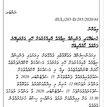
ނަންބަރ:
IUL)285-D/285/2020/44)
އިޢުލާން
ހެނބަދޫގައި ފެންހިންދާ ނިޒާމެއް ޤާއިމްކުރުމަށް ހޮޅި ވަޅުލައިދޭނެ
ފަރާތެއް ހޯދުމާއިބެހޭ
މިކައުންސިލުންދޭ މަޢުލޫމާތާއި އެއްގޮތަށް، މިރަށުގައި ފެންހިންދާ
ނިޒާމެއް ޤާއިމުކުރުމަށް ހޮޅި ވަޅުލުމުގެ މަސައްކަތް ކޮށްދޭނެފަރާތެއް
ހޯދަން ބޭނުންވެއްޖެއެވެ. ވީމާ، މި މަސައްކަތް ކޮށްދެއްވުމަށް
ޝައުޤުވެރިވެލައްވާ ފަރާތްތަކުން 15 ސެޕްޓެންބަރ 2020 ވާ
އަންގާރަ ދުވަހު12:00 ކުރިން މި އިދާރާއަށްދުރުވެ މަޢުލޫމާތު
ސާފުކުރެއްވުމަށްފަހު 15 ސެޕްޓެންބަރ 2020 ވާ އަންގާރަ ދުވަހުގެ
13:30 އަށް މިއިދާރާއަށް ދުރުވެ އަންދާސީ ހިސާބު ހުށަހެޅުއްވުން
އެދެމެވެ.