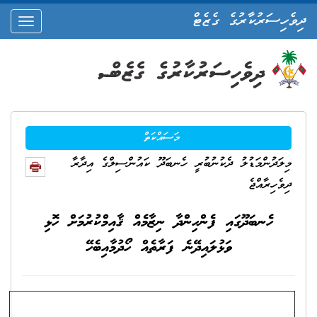
ދިވެހިސަރުކާރުގެ ގެޒެޓް
oggle
ation
މަސައްކަތް
މިލަދުންމަޑުލު ދެކުނުބުރީ ހެނބަދޫ ކައުންސިލްގެ އިދާރާ
ދިވެހިރާއްޖެ
ހެނބަދޫގައި ފެންހިންދާ ނިޒާމެއް ޤާއިމްކުރުމަށް ހޮޅި
ވަޅުލައިދޭނެ ފަރާތެއް ހޯދުމާއިބެހޭ