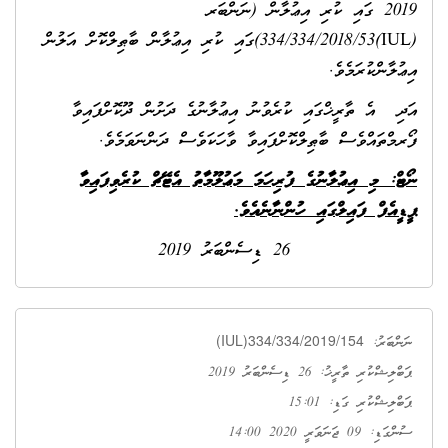
2019 ގައި ކުރި އިޢުލާން (ނަންބަރ
(IUL)334/334/2018/53)ގައި ކުރި އިޢުލާން ބާޠިލްކޮށް އަލުން
އިޢުލާންކުރަމެވެ.
އަދި އެ ތާރީޚްގައި ކުރެވުނު އިޢުލާނުގެ ދަށުން ދޫކޮށްފައިވާ
ފޯރމްތައްވެސް ބާޠިލްކޮށްފައިވާ ވާހަކަވެސް ދަންނަވަމެވެ.
ނޯޓް: މި އިޢުލާނުގެ ފުރިހަމަ މަޢުލޫމާތު އެޓޭޗް ކުރެވިފައިވާ
ޕީޑީއެފް ފައިލްގައި ހުންނާނެއެވެ.
26 ޑިސެންބަރު 2019
(IUL)334/334/2019/154
ނަންބަރު:
ޕަބްލިޝްކުރި ތާރީޚު: 26 ޑިސެންބަރު 2019
ޕަބްލިޝްކުރި ގަޑި: 15:01
ސުންގަޑި: 09 ޖަނަވަރީ 2020 14:00