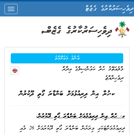
ދިވެހިސަރުކާރުގެ ގެޒެޓް
oggle
ation
ޢާންމު މަޢުލޫމާތު
މާލެއަތޮޅު ހުރާ ކައުންސިލްގެ އިދާރާ
ދިވެހިރާއްޖެ
ކ.ހުރާ އިން ދިރިއުޅުމަށް ބަންޑާރަ ގޯތި ދޫކުރުން
ކ. ހުރާ އިން ދިރިއުޅުމަށް ބަންޑާރަ ގޯތި ދޫކުރުން.
ދިރިއުޅުމަށްޓަކައި މިރަށުން ބަންޑާރަ ގޯތި ދޫކުރުމަށް 26 މެއި