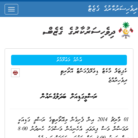
ދިވެހިސަރުކާރުގެ ގެޒެޓް
oggle
ation
ޢާންމު މަޢުލޫމާތު
ކެޕިޓަލް މާކެޓް ޑިވެލޮޕްމަންޓް އޮތޯރިޓީ
ދިވެހިރާއްޖެ
ރަސްމީގަޑިއަށް ބަދަލުގެނައުން
01 މާރިޗު 2014 އިން ފެށިގެން މިއޮތޯރިޓީގެ ރަސްމީ ގަޑިއަކީ
ރަމަޟާން މަސް ފިޔަވައި އެހެނިހެން މަސްމަހު ހެނދުނު 8:00