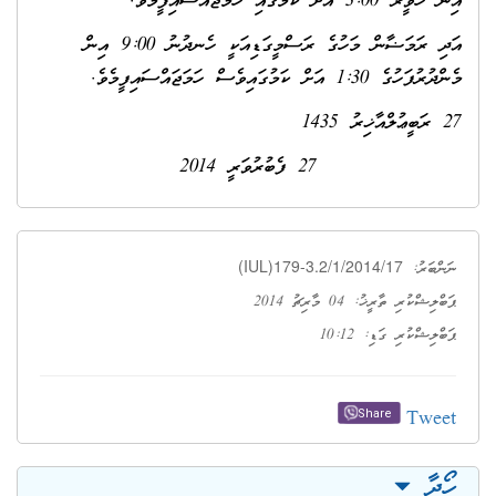
އިން ހަވީރު 3:00 އަށް ކަމުގައި ހަމަޖައްސައިފީމެވެ.
އަދި ރަމަޟާން މަހުގެ ރަސްމީގަޑިއަކީ ހެނދުނު 9:00 އިން
މެންދުރުފަހުގެ 1:30 އަށް ކަމުގައިވެސް ހަމަޖައްސައިފީމެވެ.
27 ރަބީޢުލްއާޚިރު 1435
27 ފެބުރުވަރީ 2014
(IUL)179-3.2/1/2014/17
ނަންބަރު:
ޕަބްލިޝްކުރި ތާރީޚު: 04 މާރިޗު 2014
ޕަބްލިޝްކުރި ގަޑި: 10:12
Tweet
Share
ހޯދާ