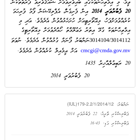
ވީމާ، މި އިމްތިޙާނުތަކުގައި ބައިވެރިވުމަށް ޝައުޤުވެރިވާ ފަރާތްތަކުން
20 ފެބުރުވަރީ 2014
އިން ފެށިގެންް، އެޕްލިކޭޝަން ފޯމު ފުރިހަމަ
ކުރެއްވުމަށްފަހު، މިއޮތޯރިޓީއަށް ހުށަހެޅުއްވުން އެދެމެވެ. އަދި މި
އިމްތިޙާނުތަކާ ގުޅޭ އިތުރު މަޢުލޫމާތު ހޯއްދެވުމަށް މިއޮތޯރިޓީގެ
ނަންބަރު ފޯނަށް ގުޅުއްވުން އެދެމެވެ. ނުވަތަ
3014104/3014112
އަށް އީމެއިލް ކުރެއްވުން އެދެމެވެ.
cmcgi@cmda.gov.mv
20 ރަބީޢުލްއާޚިރު 1435
20 ފެބުރުވަރީ 2014
(IUL)179-2.2/1/2014/12
ނަންބަރު:
ޕަބްލިޝްކުރި ތާރީޚު: 22 ފެބުރުވަރީ 2014
ޕަބްލިޝްކުރި ގަޑި: 16:43