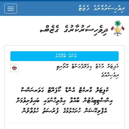
ދިވެހިސަރުކާރުގެ ގެޒެޓް
oggle
ation
ޢާންމު މަޢުލޫމާތު
ކެޕިޓަލް މާކެޓް ޑިވެލޮޕްމަންޓް އޮތޯރިޓީ
ދިވެހިރާއްޖެ
ކެޕިޓަލް މާރކެޓް އެންޑް ކޯޕަރޭޓް ގަވަރނަންސް
އިންސްޓިޓިއުޓުން ބާއްވާ އިމްތިޙާނުގައި ބައިވެރިވުމަށް
އެޕްލިކޭޝަން ހުށަހެޅުމުގެ ފުރުޞަތު ހުޅުވާލުން