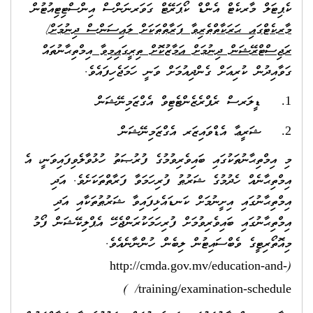
ކެޕިޓަލް މާރކެޓް އެންޑް ކޯޕަރޭޓް ގަވަރނަންސް އިންސްޓިޓިއުޓުން
މާރކެޓްގައި ޙަރަކާތްތެރިވާ ފަރާތްތަކަށް ލައިސަންސް ދިނުމަށް/
ރަޖިސްޓްރޭޝަން ދިނުމަށް އަމާޒުކޮށް ތިރީގައިމިވާ
އިމްތިޙާނުތައް
ގަވާއިދުން ކުރިއަށް ގެންދިއުމަށް ވަނީ ހަމަޖެހިފައެވެ.
ޑީލަރސް ރެޕްރެޒެންޓެޓިވް އެގްޒަމިނޭޝަން
1.
ޝަރީޢާ އެޑްވައިޒަރ އެގްޒަމިނޭޝަން
2.
މި އިމްތިޙާނުތަކުގައި ބައިވެރިވުމުގެ ފުރުޞަތު ހުޅުވާލެވިފައިވަނީ، އެ
އިމްތިޙާނެއް ހެދުމުގެ ޝަރުޠު ފުރިހަމަވާ ފަރާތްތަކަށެވެ. އަދި
އިމްތިޙާނުގައި އިށީނުމަށް ކަނޑައެޅިފައިވާ ޝަރުޠުތަކާއި އަދި
އިމްތިޙާނުގައި ބައިވެރިވުމަށް ފުރިހަމަކުރަންޖެހޭ އެޕްލިކޭޝަން ފޯމު
މިއޮތޯރިޓީގެ ވެބްސައިޓުން ލިބެން ހުންނާނެއެވެ.
(
http://cmda.gov.mv/education-and-
/ )
training/examination-schedule