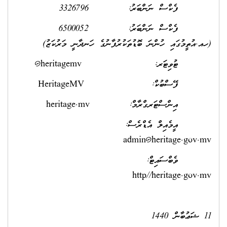
ފެކްސް ނަންބަރު: 3326796
ފެކްސް ނަންބަރު: 6500052
(ހއ.އުތީމުގައި ހުންނަ ބޮޑުތަކުރުފާނުގެ ހަނދާނީ މަރުކަޒު)
ޓުވިޓަރ: heritagemv@
ފޭސްބުކް: HeritageMV
އިންސްޓަރގްރާމް: heritage.mv
އީމެއިލް އެޑްރެސް:
admin@heritage.gov.mv
ވެބްސައިޓް:
http//heritage.gov.mv
11 ޝަޢުބާން 1440