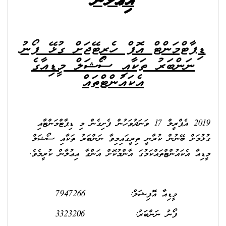
އިޢުލާން
ޑިޕާޓްމަންޓް އޮފް ހެރިޓޭޖަށް ގުޅޭ ފޯނު
ނަންބަރު ތަކާއި ސޯޝަލް މީޑިއާގެ
އެކައުންޓްތައް
2019 އެޕްރީލް 17 ވަނަދުވަހުން ފެށިގެން މި ޑިޕާޓްމަންޓާއި
ގުޅުމަށް ބޭނުން ކުރާނީ ތިރީގައިމިވާ ނަންބަރު ތަކާއި ސޯޝަލް
މީޑިއާ އެކައުންޓްތައްކަމުގަ އާންމުކޮށް އަންގާ އިޢުލާން ކުރީމެވެ.
މީޑިއާ އޮފިޝަލް: 7947266
ފޯނު ނަންބަރު: 3323206