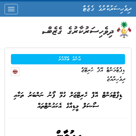
ދިވެހިސަރުކާރުގެ ގެޒެޓް
oggle
ation
ޢާންމު މަޢުލޫމާތު
ޑިޕާޓްމަންޓް އޮފް ހެރިޓޭޖް
ދިވެހިރާއްޖެ
ޑިޕާޓްމަންޓް އޮފް ހެރިޓޭޖަށް ގުޅޭ ފޯނު ނަންބަރު ތަކާއި
ސޯޝަލް މީޑިއާގެ އެކައުންޓްތައް