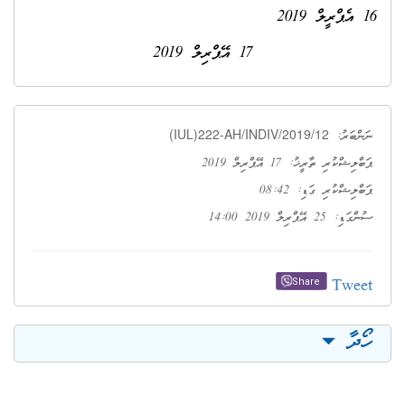
16 އެޕްރީލް 2019
17 އޭޕްރިލް 2019
(IUL)222-AH/INDIV/2019/12
ނަންބަރު:
ޕަބްލިޝްކުރި ތާރީޚު: 17 އޭޕްރިލް 2019
ޕަބްލިޝްކުރި ގަޑި: 08:42
ސުންގަޑި: 25 އޭޕްރިލް 2019 14:00
Tweet
Share
ހޯދާ