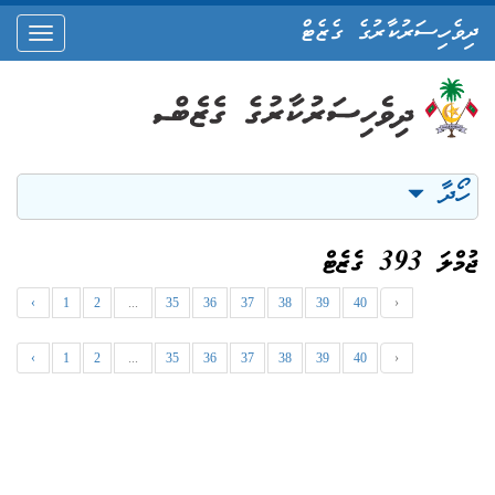
ދިވެހިސަރުކާރުގެ ގެޒެޓް
oggle
ation
ހޯދާ
ޖުމްލަ 393 ގެޒެޓް
‹
1
2
...
35
36
37
38
39
40
›
‹
1
2
...
35
36
37
38
39
40
›