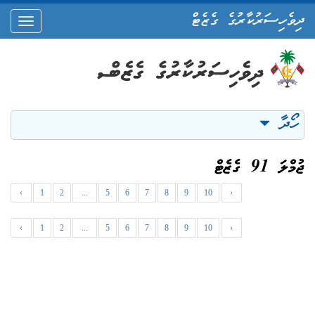
ދިވެހިސަރުކާރުގެ ގެޒެޓް
oggle
ation
ހޯދާ
ޖުމްލަ 91 ގެޒެޓް
‹
1
2
...
5
6
7
8
9
10
›
‹
1
2
...
5
6
7
8
9
10
›