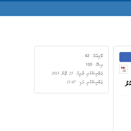
42
ވޮލިއުމް:
100
އިޝޫ:
ޕަބްލިޝްކުރި ތާރީޚު: 25 ޖޫން 2013
ލު
ޕަބްލިޝްކުރި ގަޑި: 15:07