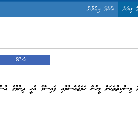
ޭ ލިޔުން
އާންމު އިޢުލާން
އުސޫލު
ށް މިސްކިތްތަކަށް މީހުން ހަމަޖެއްސުމާއި ފައިސާގެ އެހީ ދިނުމުގެ އުސޫ