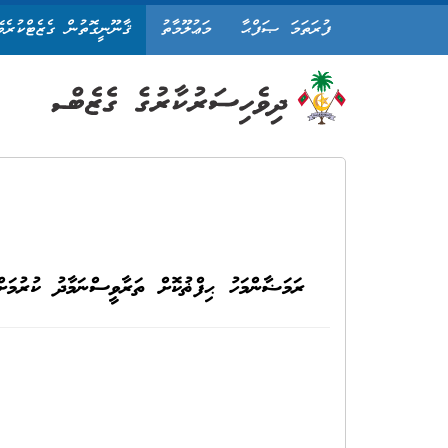
ފުރަތަމަ ޞަފްޙާ
މަޢުލޫމާތު
ޤާނޫނީގޮތުން ގެޒެޓްކުރެވ
ރަމަޟާންމަހު ޙިފްޡުކޮށް ތަރާވީސްނަމާދު ކުރުމަ