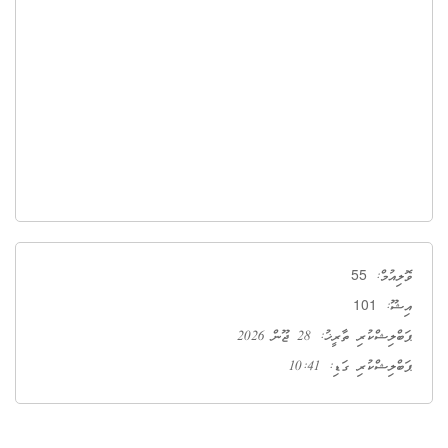
55
ވޮލިއުމް:
101
އިޝޫ:
ޕަބްލިޝްކުރި ތާރީޚު: 28 ޖޫން 2026
ޕަބްލިޝްކުރި ގަޑި: 10:41