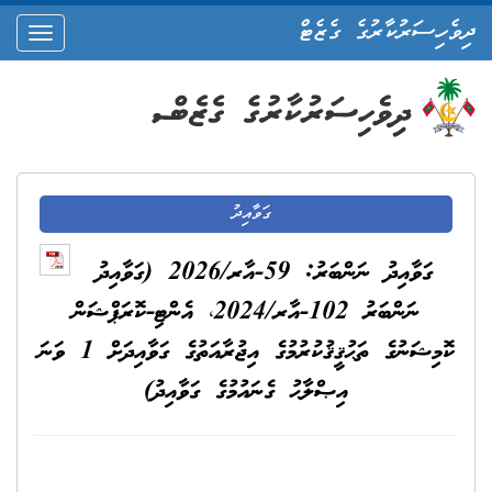
ދިވެހިސަރުކާރުގެ ގެޒެޓް
oggle
ation
ގަވާއިދު
ގަވާއިދު ނަންބަރު: 59-އާރ/2026 (ގަވާއިދު
ނަންބަރު 102-އާރ/2024، އެންޓި-ކޮރަޕްޝަން
ކޮމިޝަނުގެ ތަޙުޤީޤުކުރުމުގެ އިޖުރާއަތުގެ ގަވާއިދަށް 1 ވަނަ
އިޞްލާޙު ގެނައުމުގެ ގަވާއިދު)