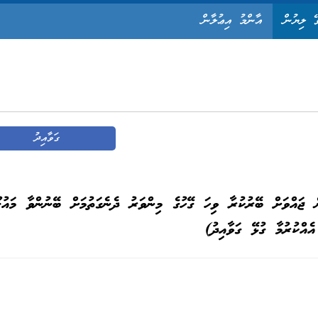
ޭ ލިޔުން
އާންމު އިޢުލާން
ގަވާއިދު
ު: 58-އާރ/2026 (ރާއްޖެއިން ޖައްވަށް ބޭރުކުރާ ވިހަ ގޭހުގެ މިންވަރު ދެނެގަތުމަށް ބޭނުންވާ މައު
އެއްކުރުމާ ގުޅޭ ގަވާއިދު)