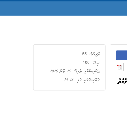
55
ވޮލިއުމް:
100
އިޝޫ:
ޕަބްލިޝްކުރި ތާރީޚު: 25 ޖޫން 2026
ލޫމާތު
ޕަބްލިޝްކުރި ގަޑި: 14:48