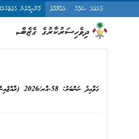
ފުރަތަމަ ޞަފްޙާ
މަޢުލޫމާތު
ޤާނޫނީގޮތުން ގެޒެޓްކުރެވ
ގަވާއިދު ނަންބަރ