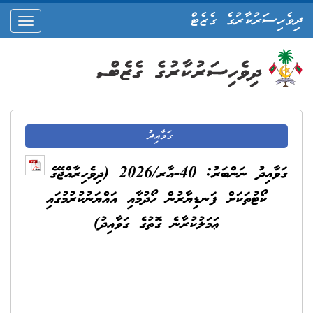
ދިވެހިސަރުކާރުގެ ގެޒެޓް
oggle
ation
ގަވާއިދު
ގަވާއިދު ނަންބަރު: 40-އާރ/2026 (ދިވެހިރާއްޖޭގެ
ކޯޓުތަކަށް ފަނޑިޔާރުން ހޯދުމާއި އައްޔަނުކުރުމުގައި
ޢަމަލުކުރާނެ ގޮތުގެ ގަވާއިދު)