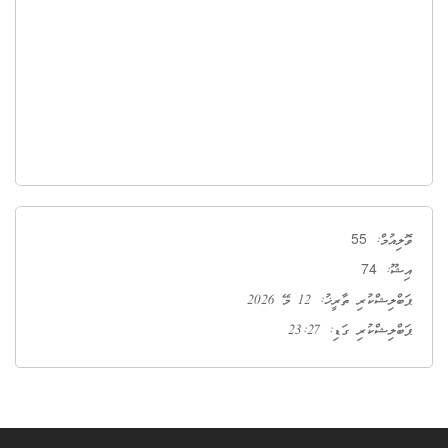
55
ވޮލިއުމް:
74
އިޝޫ:
ޕަބްލިޝްކުރި ތާރީޚު: 12 މޭ 2026
ޕަބްލިޝްކުރި ގަޑި: 23:27