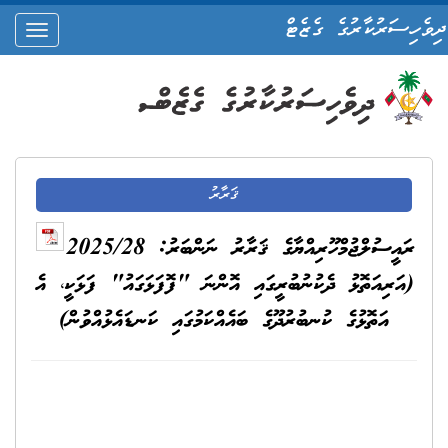
ދިވެހިސަރުކާރުގެ ގެޒެޓް
oggle
ation
ޤަރާރު
ރައީސުލްޖުމްހޫރިއްޔާގެ ޤަރާރު ނަންބަރު: 2025/28
(އަރިއަތޮޅު ދެކުނުބުރީގައި އޮންނަ "ފޮފަޅަގައު" ފަޅަކީ، އެ
އަތޮޅުގެ ކުނބުރުދޫގެ ބައެއްކަމުގައި ކަނޑައެޅުއްވުން)