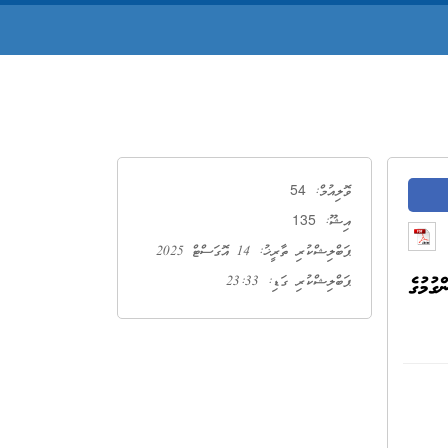
54
ވޮލިއުމް:
135
އިޝޫ:
ޕަބްލިޝްކުރި ތާރީޚު: 14 އޮގަސްޓް 2025
ހިންގުމުގެ
ޕަބްލިޝްކުރި ގަޑި: 23:33