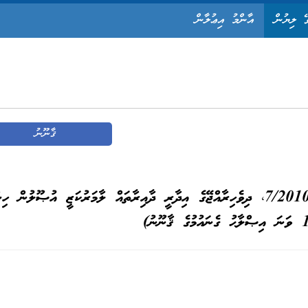
ޭ ލިޔުން
އާންމު އިޢުލާން
ޤާނޫނު
ޤާނޫނު ނަންބަރު؛ 9/2025 (ޤާނޫނު ނަންބަރު 7/2010، ދިވެހިރާއްޖޭގެ އިދާރީ ދާއިރާތައް ލާމަރުކަޒީ އުޞޫލުން 