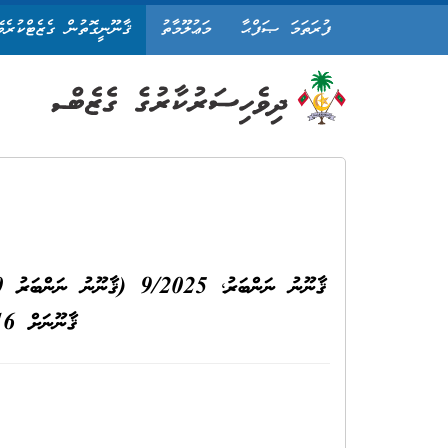
ފުރަތަމަ ޞަފްޙާ
މަޢުލޫމާތު
ޤާނޫނީގޮތުން ގެޒެޓްކުރެވ
ޤާނޫނަށް 16 ވަނަ އިޞްލާޙު ގެނައުމުގެ ޤާނޫނު)