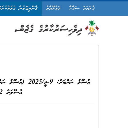
ފުރަތަމަ ޞަފްޙާ
މަޢުލޫމާތު
ޤާނޫނީގޮތުން ގެޒެޓްކުރެވ
އުސޫލަށް 2 ވަނަ އިޞްލާޙު ގެނައުމުގެ އުސޫލު)