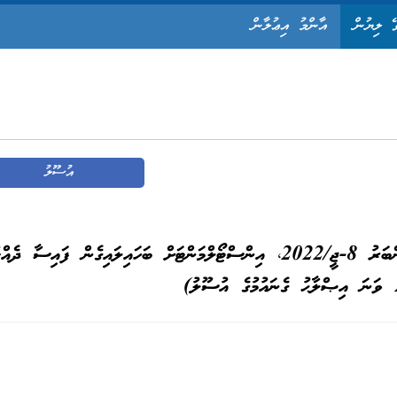
ޭ ލިޔުން
އާންމު އިޢުލާން
އުސޫލު
އުސޫލު ނަންބަރު: 9-ޖީ/2025 (އުސޫލު ނަންބަރު 8-ޖީ/2022، އިންސްޓޯލްމަންޓަށް ބަހައިލައިގެން ފައިސާ ދ