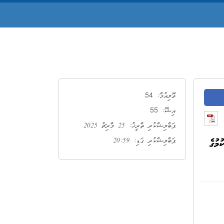
54
ވޮލިއުމް:
55
އިޝޫ:
ޕަބްލިޝްކުރި ތާރީޚު: 25 މާރިޗު 2025
ެއްކުމުގެ
ޕަބްލިޝްކުރި ގަޑި: 20:59