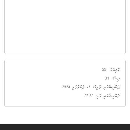
53
ވޮލިއުމް:
31
އިޝޫ:
ޕަބްލިޝްކުރި ތާރީޚު: 11 ފެބުރުވަރީ 2024
ޕަބްލިޝްކުރި ގަޑި: 15:11