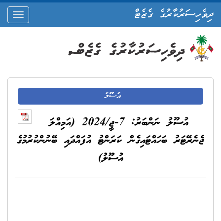
ދިވެހިސަރުކާރުގެ ގެޒެޓް
oggle
ation
އުސޫލު
އުސޫލު ނަންބަރު: 7-ޖީ/2024 (އަމިއްލަ
ޖެނެރޭޓަރު ބަހައްޓައިގެން ކަރަންޓު އުފައްދައި ބޭނުންކުރުމުގެ
އުސޫލު)