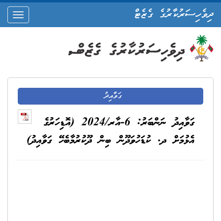
ދިވެހިސަރުކާރުގެ ގެޒެޓް
oggle
ation
ގަވާއިދު
ގަވާއިދު ނަންބަރު: 6-އާރ/2024 (އޮޑިހަރުގެ
އެޅުމަށް ދ. ކުޑަހުވަދޫން ބިން ދޫކުރުމާބެހޭ ގަވާއިދު)