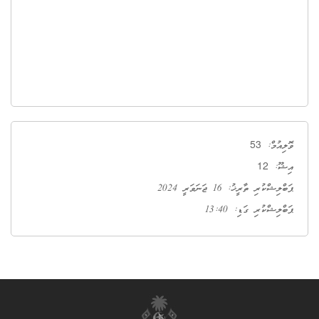
53
ވޮލިއުމް:
12
އިޝޫ:
ޕަބްލިޝްކުރި ތާރީޚު: 16 ޖަނަވަރީ 2024
ޕަބްލިޝްކުރި ގަޑި: 13:40