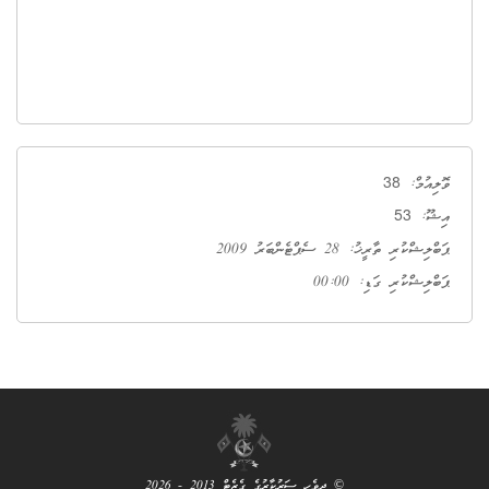
38
ވޮލިއުމް:
53
އިޝޫ:
ޕަބްލިޝްކުރި ތާރީޚު: 28 ސެޕްޓެންބަރު 2009
ޕަބްލިޝްކުރި ގަޑި: 00:00
© ދިވެހި ސަރުކާރުގެ ގެޒެޓް 2013 - 2026