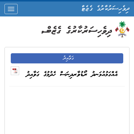
ދިވެހިސަރުކާރުގެ ގެޒެޓް
oggle
ation
ގަވާއިދު
އެއްގަމުއުޅަނދު ރޯޑުވާރދިނަސް ހެދުމުގެ ގަވާއިދު