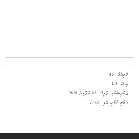
45
ވޮލިއުމް:
50
އިޝޫ:
ޕަބްލިޝްކުރި ތާރީޚު: 03 އޭޕްރިލް 2016
ޕަބްލިޝްކުރި ގަޑި: 17:06