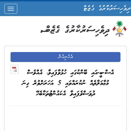
ދިވެހިސަރުކާރުގެ ގެޒެޓް
oggle
ation
އެހެނިހެން
އެސް.ބީ.އައި ބޭންކުގައި ހުޅުވާފައިވާ، އެއްވެސް
މުޢާމަލާތެއް ނުކުރައްވައި 5 އަހަރަށްވުރެ ގިނަ
ދުވަސްވެފައިވާ އެކައުންޓުތަކާބެހޭ