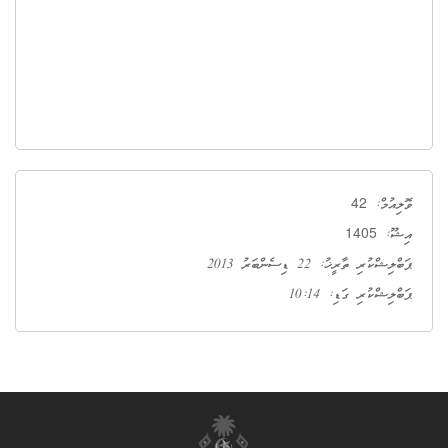
42
ވޮލިއުމް:
1405
އިޝޫ:
ޕަބްލިޝްކުރި ތާރީޚު: 22 ޑިސެންބަރު 2013
ޕަބްލިޝްކުރި ގަޑި: 10:14