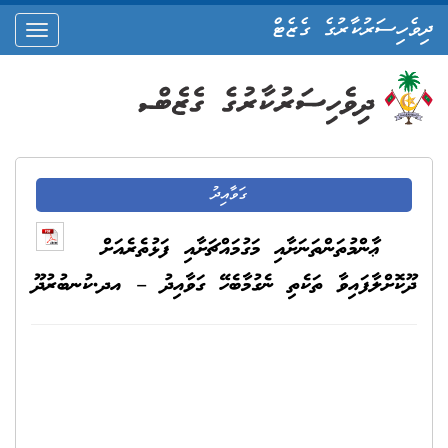
ދިވެހިސަރުކާރުގެ ގެޒެޓް
oggle
ation
ގަވާއިދު
ޢާންމުތަންތަނަށާއި މަގުމައްޗަށާއި ފަޅުތެރެއަށް
ދޫކޮށްލާފައިވާ ތަކެތި ނެގުމާބެހޭ ގަވާއިދު – އދ.ކުނބުރުދޫ