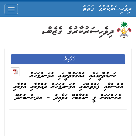
ދިވެހިސަރުކާރުގެ ގެޒެޓް
oggle
ation
ގަވާއިދު
ކަނޑުތޮށީގައާއި އެއްގަމުތޮށީގައި އުޅަނދުފަހަރު
އެއްސުމާއި ފަޅުތެރޭގައި އުޅަނދުފަހަރު ދުއްވުމާއި އެޅުމާއި
އެކަންކަމަށް ފީ ނެގުމާބެހޭ ގަވާއިދު – އދ.ކުނބުރުދޫ