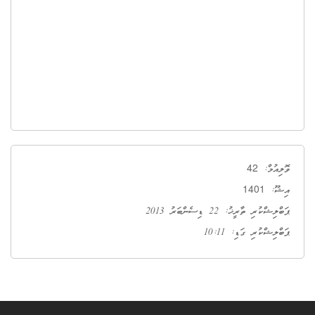
42
ވޮލިއުމް:
1401
އިޝޫ:
ޕަބްލިޝްކުރި ތާރީޚު: 22 ޑިސެންބަރު 2013
ޕަބްލިޝްކުރި ގަޑި: 10:11