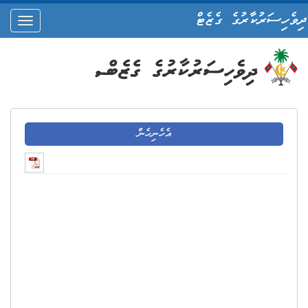
ދިވެހިސަރުކާރުގެ ގެޒެޓް
oggle
ation
އެހެނިހެން