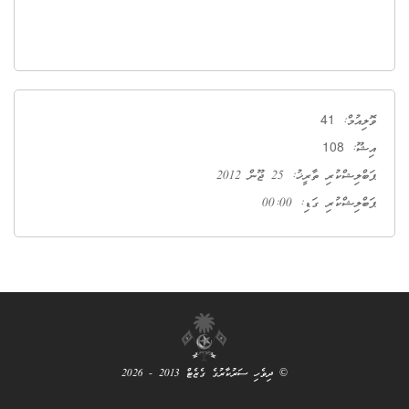
41
ވޮލިއުމް:
108
އިޝޫ:
ޕަބްލިޝްކުރި ތާރީޚު: 25 ޖޫން 2012
ޕަބްލިޝްކުރި ގަޑި: 00:00
© ދިވެހި ސަރުކާރުގެ ގެޒެޓް 2013 - 2026