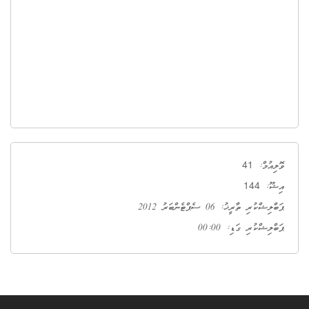
41
ވޮލިއުމް:
144
އިޝޫ:
ޕަބްލިޝްކުރި ތާރީޚު: 06 ސެޕްޓެންބަރު 2012
ޕަބްލިޝްކުރި ގަޑި: 00:00