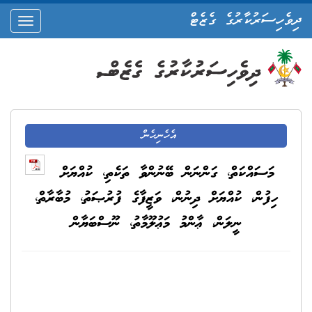
ދިވެހިސަރުކާރުގެ ގެޒެޓް
oggle
ation
އެހެނިހެން
މަސައްކަތް، ގަންނަން ބޭނުންވާ ތަކެތި، ކުއްޔަށް
ހިފުން، ކުއްޔަށް ދިނުން، ވަޒީފާގެ ފުރުޞަތު، މުބާރާތް،
ނީލަން، ޢާންމު މަޢުލޫމާތު، ނޫސްބަޔާން