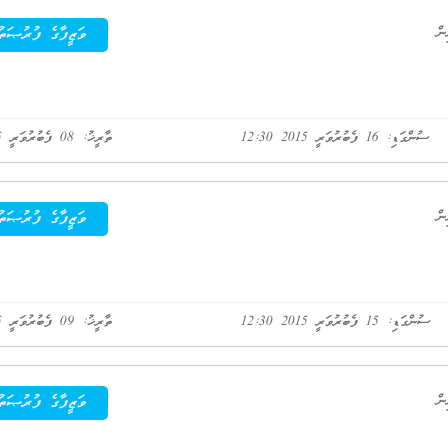
ވަޒީފާގެ ފުރުޞަތު
ސުންގަޑި: 16 ފެބުރުވަރީ 2015 12:30
ތާރީޚު: 08 ފެބުރުވަރީ 2015
ވަޒީފާގެ ފުރުޞަތު
ސުންގަޑި: 15 ފެބުރުވަރީ 2015 12:30
ތާރީޚު: 09 ފެބުރުވަރީ 2015
ވަޒީފާގެ ފުރުޞަތު