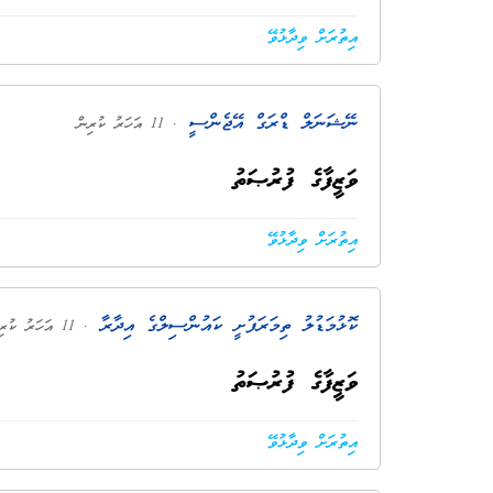
އިތުރަށް ވިދާޅުވޭ
ނޭޝަނަލް ޑްރަގް އޭޖެންސީ
. 11 އަހަރު ކުރިން
ވަޒީފާގެ ފުރުޞަތު
އިތުރަށް ވިދާޅުވޭ
ކޮޅުމަޑުލު ތިމަރަފުށީ ކައުންސިލްގެ އިދާރާ
. 11 އަހަރު ކުރިން
ވަޒީފާގެ ފުރުޞަތު
އިތުރަށް ވިދާޅުވޭ