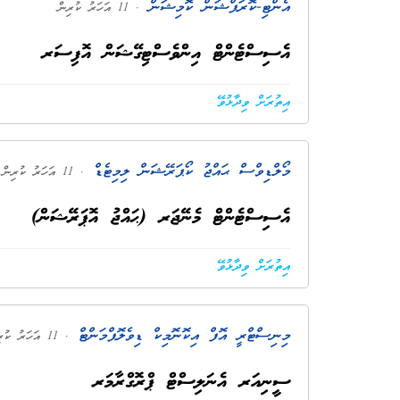
އެންޓި-ކޮރަޕްޝަން ކޮމިޝަން
. 11 އަހަރު ކުރިން
އެސިސްޓެންޓް އިންވެސްޓިގޭޝަން އޮފިސަރ
އިތުރަށް ވިދާޅުވޭ
މޯލްޑިވްސް ޙައްޖު ކޯޕަރޭޝަން ލިމިޓެޑް
. 11 އަހަރު ކުރިން
އެސިސްޓެންޓް މެނޭޖަރ (ޙައްޖު އޮޕަރޭޝަން)
އިތުރަށް ވިދާޅުވޭ
މިނިސްޓްރީ އޮފް އިކޮނޮމިކް ޑިވެލޮޕްމަންޓް
. 11 އަހަރު ކުރިން
ސީނިއަރ އެނަލިސްޓް ޕްރޮގްރާމަރ