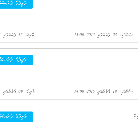
ވަޒީފާގެ ފުރުޞަތު
ސުންގަޑި: 23 ފެބުރުވަރީ 2015 15:00
ތާރީޚު: 12 ފެބުރުވަރީ 2015
ވަޒީފާގެ ފުރުޞަތު
ސުންގަޑި: 19 ފެބުރުވަރީ 2015 14:00
ތާރީޚު: 09 ފެބުރުވަރީ 2015
ވަޒީފާގެ ފުރުޞަތު