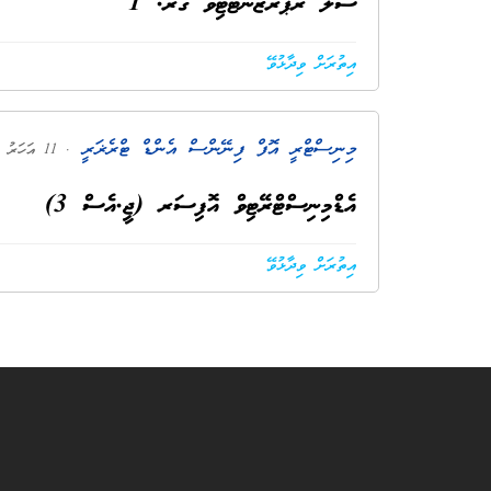
ސޭލް ރެޕްރެޒެންޓޭޓިވް ގރ. 1
އިތުރަށް ވިދާޅުވޭ
މިނިސްޓްރީ އޮފް ފިނޭންސް އެންޑް ޓްރެޜަރީ
. 11 އަހަރު ކުރިން
އެޑްމިނިސްޓްރޭޓިވް އޮފިސަރ (ޖީ.އެސް 3)
އިތުރަށް ވިދާޅުވޭ