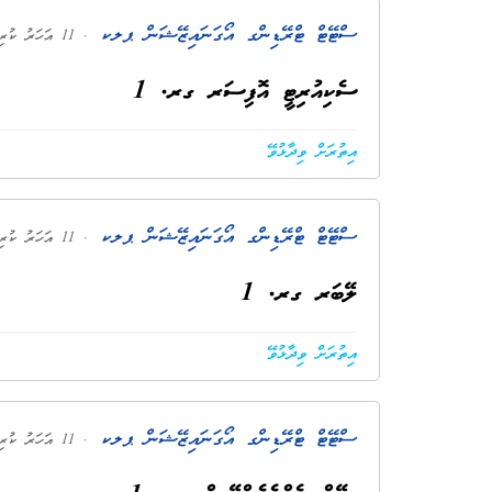
ސްޓޭޓް ޓްރޭޑިންގ އޯގަނައިޒޭޝަން ޕލކ
. 11 އަހަރު ކުރިން
ސެކިއުރިޓީ އޮފިސަރ ގރ. 1
އިތުރަށް ވިދާޅުވޭ
ސްޓޭޓް ޓްރޭޑިންގ އޯގަނައިޒޭޝަން ޕލކ
. 11 އަހަރު ކުރިން
ލޭބަރ ގރ. 1
އިތުރަށް ވިދާޅުވޭ
ސްޓޭޓް ޓްރޭޑިންގ އޯގަނައިޒޭޝަން ޕލކ
. 11 އަހަރު ކުރިން