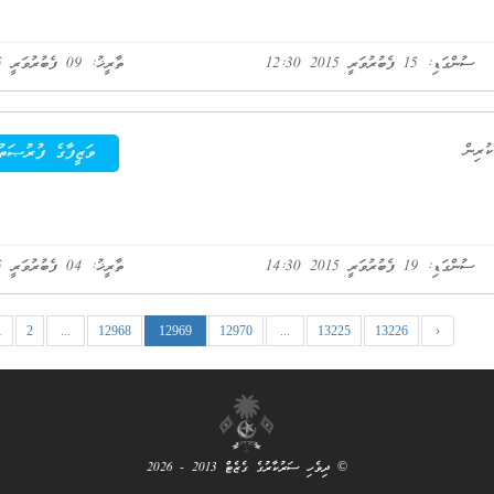
ސުންގަޑި: 15 ފެބުރުވަރީ 2015 12:30
ތާރީޚު: 09 ފެބުރުވަރީ 2015
ވަޒީފާގެ ފުރުޞަތު
ސުންގަޑި: 19 ފެބުރުވަރީ 2015 14:30
ތާރީޚު: 04 ފެބުރުވަރީ 2015
1
2
...
12968
12969
12970
...
13225
13226
›
© ދިވެހި ސަރުކާރުގެ ގެޒެޓް 2013 - 2026