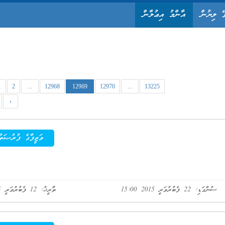
ޭ ލިޔުން
އާންމު އިޢުލާން
1
2
...
12968
12969
12970
...
13225
›
ވަޒީފާގެ ފުރުޞަތު
ސުންގަޑި: 22 ފެބުރުވަރީ 2015 15:00
ތާރީޚު: 12 ފެބުރުވަރީ 2015