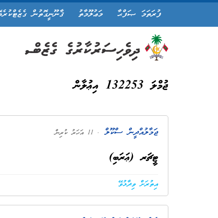
ފުރަތަމަ ޞަފްޙާ
މަޢުލޫމާތު
ޤާނޫނީގޮތުން ގެޒެޓްކުރެވ
ޖުމްލަ 132253 އިޢުލާން
ޖަމާލުއްދީން ސްކޫލް
. 11 އަހަރު ކުރިން
ޓީޗަރ (ޢަރަބި)
އިތުރަށް ވިދާޅުވޭ