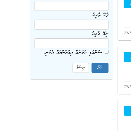
ފެށޭ ތާރީޚު
ނިމޭ ތާރީޚު
ސުންގަޑި ހަމަނުވާ އިޢުލާންތައް އެކަނި