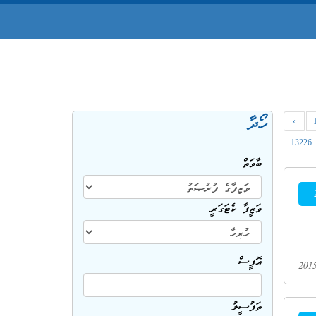
ހޯދާ
‹
13226
ބާވަތް
ވަޒީފާ ކެޓަގަރީ
އޮފީސް
ތަފުސީލު