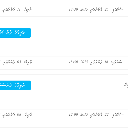
ސުންގަޑި: 25 ފެބުރުވަރީ 2015 14:30
ތާރީޚު: 11 ފެބުރުވަރީ 2015
ވަޒީފާގެ ފުރުޞަތު
ސުންގަޑި: 16 ފެބުރުވަރީ 2015 13:30
ތާރީޚު: 05 ފެބުރުވަރީ 2015
ވަޒީފާގެ ފުރުޞަތު
ސުންގަޑި: 22 ފެބުރުވަރީ 2015 12:00
ތާރީޚު: 08 ފެބުރުވަރީ 2015