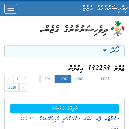
ދިވެހިސަރުކާރުގެ ގެޒެޓް
oggle
ation
ހޯދާ
ޖުމްލަ 132253 އިޢުލާން
‹
1
2
...
12901
12902
12903
...
13225
13226
›
ވަޒީފާގެ ފުރުޞަތު
ސެންޓަރ ފޮރ ހަޔަރ ސެކަންޑަރީ އެޑިއުކޭޝަން
. 11 އަހަރު
ކުރިން