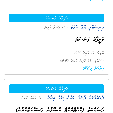
ވަޒީފާގެ ފުރުޞަތު
މިނިސްޓްރީ އޮފް ހެލްތު
. 11 އަހަރު ކުރިން
ވަޒީފާގެ ފުރުޞަތު
ތާރީޚު: 19 މާރިޗު 2015
ސުންގަޑި: 31 މާރިޗު 2015 00:00
އިތުރަށް ވިދާޅުވޭ
ވަޒީފާގެ ފުރުޞަތު
ފުވައްމުލަކު ފުނާޑު ކައުންސިލްގެ އިދާރާ
. 11 އަހަރު ކުރިން
މަސައްކަތު (ކޮންޓްރެކްޓް އުޞޫލުން މަސައްކަތްކުރުން)