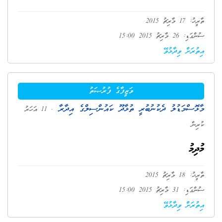
ތާރީޚު: 17 މާރިޗު 2015
ސުންގަޑި: 26 މާރިޗު 2015 15:00
އިތުރަށް ވިދާޅުވޭ
ވަޒީފާގެ ފުރުޞަތު
މާޅޮސްމަޑުލު ދެކުނުބުރީ ތުޅާދޫ ކައުންސިލްގެ އިދާރާ
. 11 އަހަރު
ކުރިން
މުދިމު
ތާރީޚު: 18 މާރިޗު 2015
ސުންގަޑި: 31 މާރިޗު 2015 15:00
އިތުރަށް ވިދާޅުވޭ