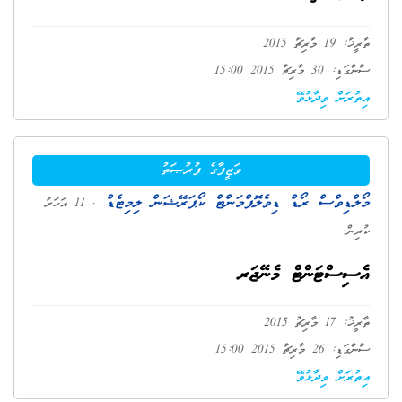
ތާރީޚު: 19 މާރިޗު 2015
ސުންގަޑި: 30 މާރިޗު 2015 15:00
އިތުރަށް ވިދާޅުވޭ
ވަޒީފާގެ ފުރުޞަތު
މޯލްޑިވްސް ރޯޑް ޑިވެލޮޕްމަންޓް ކޯޕަރޭޝަން ލިމިޓެޑް
. 11 އަހަރު
ކުރިން
އެސިސްޓަންޓް މެނޭޖަރ
ތާރީޚު: 17 މާރިޗު 2015
ސުންގަޑި: 26 މާރިޗު 2015 15:00
އިތުރަށް ވިދާޅުވޭ