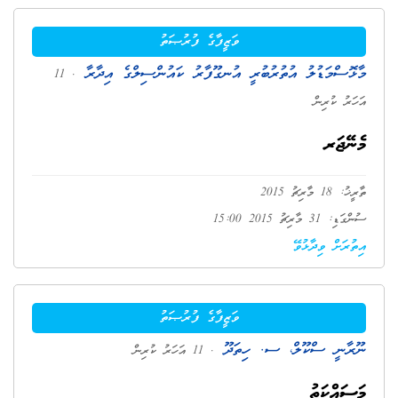
ވަޒީފާގެ ފުރުޞަތު
މާޅޮސްމަޑުލު އުތުރުބުރީ އުނގޫފާރު ކައުންސިލްގެ އިދާރާ
. 11
އަހަރު ކުރިން
މެނޭޖަރ
ތާރީޚު: 18 މާރިޗު 2015
ސުންގަޑި: 31 މާރިޗު 2015 15:00
އިތުރަށް ވިދާޅުވޭ
ވަޒީފާގެ ފުރުޞަތު
ނޫރާނީ ސްކޫލް، ސ. ހިތަދޫ
. 11 އަހަރު ކުރިން
މަސައްކަތު