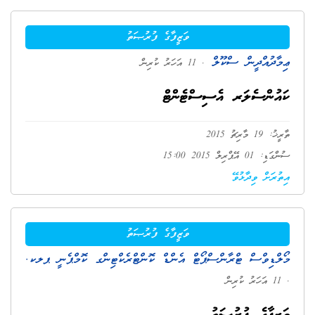
ވަޒީފާގެ ފުރުޞަތު
ޢިމާދުއްދީން ސްކޫލް
. 11 އަހަރު ކުރިން
ކައުންސެލަރ އެސިސްޓެންޓް
ތާރީޚު: 19 މާރިޗު 2015
ސުންގަޑި: 01 އޭޕްރިލް 2015 15:00
އިތުރަށް ވިދާޅުވޭ
ވަޒީފާގެ ފުރުޞަތު
މޯލްޑިވްސް ޓްރާންސްޕޯޓް އެންޑް ކޮންޓްރެކްޓިންގ ކޮމްޕެނީ ޕލކ.
. 11 އަހަރު ކުރިން