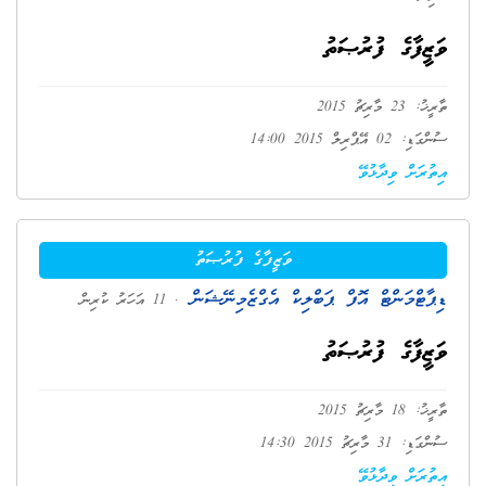
ވަޒީފާގެ ފުރުޞަތު
ތާރީޚު: 23 މާރިޗު 2015
ސުންގަޑި: 02 އޭޕްރިލް 2015 14:00
އިތުރަށް ވިދާޅުވޭ
ވަޒީފާގެ ފުރުޞަތު
ޑިޕާޓްމަންޓް އޮފް ޕަބްލިކް އެގްޒެމިނޭޝަން
. 11 އަހަރު ކުރިން
ވަޒީފާގެ ފުރުޞަތު
ތާރީޚު: 18 މާރިޗު 2015
ސުންގަޑި: 31 މާރިޗު 2015 14:30
އިތުރަށް ވިދާޅުވޭ