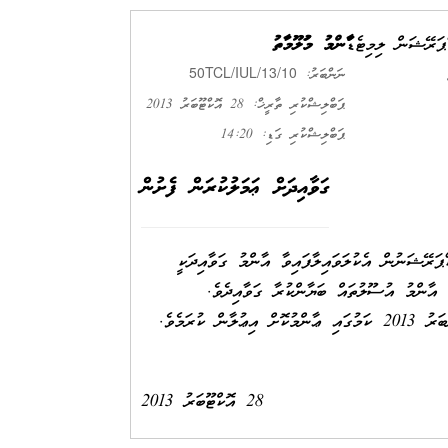
ޕަރޭޝަން ލިމިޓެޑް
ޢާންމު މަޢުލޫމާތު
50TCL/IUL/13/10
ނަންބަރު:
ޕަބްލިޝްކުރި ތާރީޚް: 28 އޮކްޓޫބަރު 2013
ޕަބްލިޝްކުރި ގަޑި: 14:20
ގަވާއިދަށް ޢަމަލުކުރަން ފެށުން
ޕަރޭޝަނުން އެކުލަވައިލާފައިވާ އާންމު ގަވާއިދަކީ
 އާންމު އުސޫލުތައް ބަޔާންކުރާ ގަވާއިދެވެ.
28 އޮކްޓޫބަރު 2013