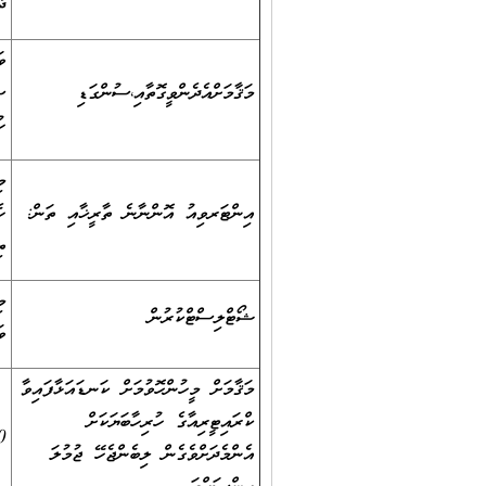
ދ
މަޤާމަށްއެދެންވީގޮތާއި،ސުންގަޑި
ހ
އިންޓަރވިއު އޮންނާނެ ތާރީޚާއި ތަން:
ހ
ތ
ޝޯޓްލިސްޓްކުރުން
ވަ
މަޤާމަށް މީހުންހޮވުމަށް ކަނޑައަޅާފައިވާ
ކްރައިޓީރިއާގެ ހުރިހާބަޔަކަށް
0
އެންމެދަށްވެގެން ލިބެންޖެހޭ ޖުމުލަ