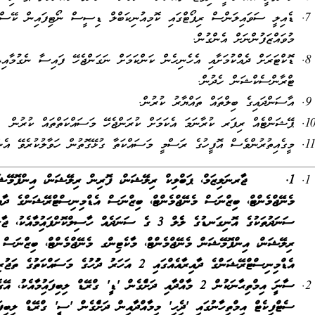
ޑެއިލީ ސަވައިލަންސް ރިޕޯޓްގައި ކޮމިއުނިކަބްލް ޑިސީސް ނޯޓިފައިން ކޭސްއެ
މުވައްޒަފުންނަށް އެންގުން.
ޑޮކްޓަރަށް ދެއްކުމަށާއި އެހެނިހެން ކަންކަމަށް ނަގަންޖެހޭ ފައިސާ ނެގުމާއި
ޓްރާންސެކްޝަން ހެދުން.
އާސަންދައިގެ ބިލްތައް ތައްޔާރު ކުރުން.
ޕޭޝަންޓެއް ރިފަރ ކުރާނަމަ އެކަމަށް ކުރަންޖެހޭ މަސައްކަތްތައް ކުރުން
މީގެއިތުރުންވެސް އޮފީހުގެ ރަސްމީ މަސައްކަތާ ގުޅޭގޮތުން ހަވާލުކުރެވޭ އެނ
1.
ޖާރނަލިޒަމް، ޕަބްލިކް ރިލޭޝަން، ފޮރިން ރިލޭޝަން، އިންފޮމޭޝަ
މެނޭޖްމެންޓް، ބިޒްނަސް މެނޭޖްމެންޓް، ބިޒްނަސް އެޑްމިނިސްޓްރޭޝަންގެ ދާއިރާ
ސަނަދުތަކުގެ އޮނިގަނޑުގެ ލެވެލް
3
ގެ ސަނަދެއް ހާސިލްކޮށްފައިވުމާއެކު، ޖާ
ރިލޭޝަން، އިންފޮމޭޝަން މެނޭޖްމެންޓް، މާކެޓިންގ މެނޭޖްމެންޓް، ބިޒްނަސް 
އެޑްމިނިސްޓްރޭޝަންގެ ދާއިރާއެއްގައި 2 އަހަރު ދުވަހުގެ މަސައްކަތުގެ ތަޖުރިބާ ލިބިފައިވުން.
ސާނަވީ އިމްތިޙާނަކުން 2 މާއްދާއި ދަށްވެގެން 'ޑީ' ގްރޭޑް ލިބިފައިވ
ސެޓްފިކެޓް އިމްތިހާނުގައި 'ދިވެހި' މިމާއްދާއިން ދަށްވެގެން 'ސީ' ގްރޭޑް ލިބިފައ