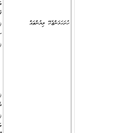
ބ
ޤ
ހުށަހަޅަންޖެހޭ ލިޔުންތައް
(
ސ
(
(
އ
(
ވ