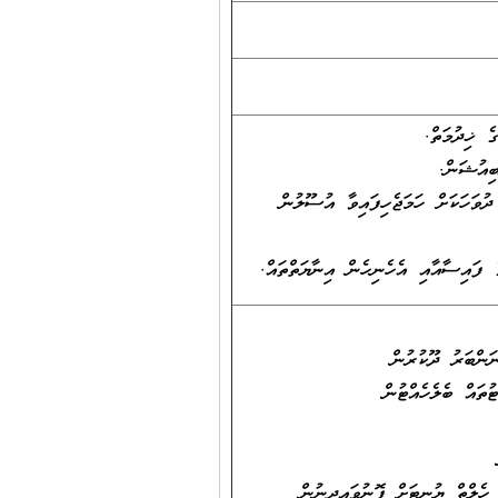
 ޚިދުމަތް.
ިއުޝަން.
ުވަހަކަށް ހަމަޖެހިފައިވާ އުސޫލުން
ފައިސާއާއި އެހެނިހެން އިނާޔަތްތައް.
ަންބަރު ދޫކުރުން
ުތައް ބެލެހެއްޓުން
ހެލްތް ޔުނިޓަށް ފޮނުވައިދިނުން