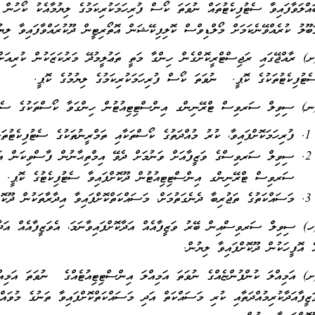
ައްލަވާފައިވާ ސެޓުފިކެޓުތައް ނުވަތަ ކޯސް ފުރިހަމަކުރިކަމުގެ ލިޔުމާއެކު ކޯހުން 
ަބޫލު ކުރެއްވޭނެކަމަށް މޯލްޑިވްސް ކޮލިފިކޭޝަން އޮތޯރިޓީން ދޫކުރައްވާފައިވާ ލިޔު
ށ) ރާއްޖޭގައި ރަޖިސްޓްރީކޮށްގެން ހިންގާ މަތީ ތަޢުލީމުދޭ މަރުކަޒަކުން ކުރިއަށްގ
ެޓުފިކެޓުތަކުގެ ކޮޕީ. ނުވަތަ ކޯސް ފުރިހަމަކުރިކަމުގެ ލިޔުމުގެ ކޮޕީ.
ނ) ސިވިލް ސަރވިސް ޓްރޭނިންގ އިންސްޓިޓިއުޓުން ހިންގަވާ ކޯސްތަކުގެ ސެޓުފި
ފުރިހަމަކޮށްފައިވާ، ކުރު މުއްދަތުގެ ކޯސްތަކާއި ތަމްރީނުތަކުގެ ސެޓުފިކެޓުތަކ
ސިވިލް ސަރވިސްގެ ވަޒީފާއަށް ވަނުމަށް ދެވޭ އިމްތިޙާނުން ފާސްވިކަން އަނ
ސަރވިސް ޓްރޭނިންގ އިންސްޓިޓިއުޓުން ދޫކޮށްފައިވާ ސެޓުފިކެޓުގެ ކޮޕީ.
މަސައްކަތުގެ ތަޖުރިބާ ދެނެގަތުމަށް، މަސައްކަތްކޮށްފައިވާ އިދާރާތަކުން ދޫކޮށ
ހ) ސިވިލް ސަރވިސްއިން ބޭރު ވަޒީފާއެއް އަދާކޮށްފައިވާނަމަ، އެވަޒީފާއެއް އަދާކު
ެ އޮފީހަކުން ދޫކޮށްފައިވާ ލިޔުން.
ށ) އަމިއްލަ ކުންފުންޏެއްގެ ނުވަތަ އަމިއްލަ އިންސްޓިޓިއުޓެއްގެ ނުވަތަ އަމިއްލަ
ަޒީފާއަދާކުރިމުއްދަތާއި ކުރި މަސައްކަތް އަދި މަސައްކަތްކޮށްފައިވާ ތަނުގެ މުވައް