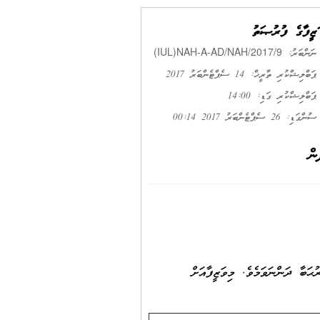
ވަޒީފާގެ ފުރުޞަތު
(IUL)NAH-A-AD/NAH/2017/9
ނަންބަރު:
ޕަބްލިޝްކުރި ތާރީޚް: 14 ސެޕްޓެންބަރު 2017
ޕަބްލިޝްކުރި ގަޑި: 14:00
ސުންގަޑި: 26 ސެޕްޓެންބަރު 2017 00:14
ން
ުޙަބާ ދަންނަވަމެވެ. މިވަޒީފާއަށް