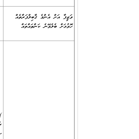
ވަޒީފާ އަށް އެންމެ ޤާބިލްފަރާތެއް
ހޮވުމަށް ބެލެވޭނެ ކަންތައްތައް
)
ރ
ސ