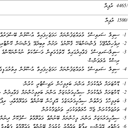
 ރުފިޔާ
 ރުފިޔާ
ސިވިލް ސަރވިސްގެ މުވައްޒަފުންނަށް ހަމަޖެހިފައިވާ އުސޫލުން ބޭސްފަރުވާގެ
ދިވެހިރާއްޖޭގެ ޕެންޝަނާބެހޭ ޤާނޫނުގެ ދަށުން ލިބިދެވޭ ޕެންޝަން ކޮންޓްރިބ
ސިވިލްސަރވިސްގެ ޤަވާއިދުގައިވާ ގޮތުގެމަތީން މަސައްކަތު ނުކުންނަކޮންމެ ދ
ރިސްކް އެލަވަންސް.
ސިވިލް ސަރވިސްގެ މުވައްޒަފުންނަށް ހަމަޖެހިފައިވާ އުސޫލުން އިތުރުގަޑީގެ 
ޑޮކްޓަރަށް ދެއްކުމަށް އަންނަ ބަލިމީހުން ރަޖިސްޓްރީ ކުރުން.
ޑޮކްޓަރަށް ދެއްކުމަށް ޞިއްޙީމަރުކަޒަށް އަންނަ ބަލިމީހުންނަށް ޤަވާއިދުން ނ
ބަލިމީހާގެ ފަރާތުން ޞިއްޙީމަރުކަޒުގެ އޮފީހުން ބޭނުންވާ މަޢުލޫމާތާއި، ރިޕޯޓ
ތަރުޖަމާކުރަން ޖެހޭ ޙާލަތްތަކުގައި ތަރުޖަމާކުރުން
ޞިއްޙީމަރުކަޒަށް އަންނަ މީހުންނަށް ބޭނުންވާ މަޢުލޫމާތު ސާފުކޮށް ދިނުން
މަންތްލީ އޭއެންސީ ރިޕޯޓް ތައްޔާރު ކުރުމަށް ބޭނުންވާ މައުލޫމާތު ޕަބްލިކް 