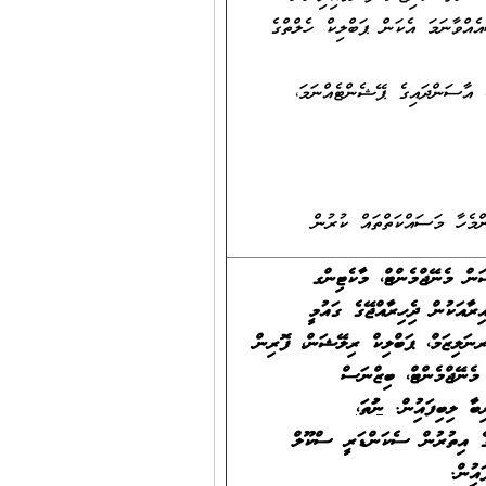
އްވާނަމަ އެކަން ޕަބްލިކް ހެލްތްގެ
، އާސަންދައިގެ ޕޭޝެންޓެއްނަމަ،
ްމެހާ މަސައްކަތްތައް ކުރުން
ން މެނޭޖްމެންޓް، މާކެޓިންގ
އަކުން ދިވެހިރާއްޖޭގެ ގައުމީ
ރނަލިޒަމް، ޕަބްލިކް ރިލޭޝަން، ފޮރިން
މެނޭޖްމެންޓް، ބިޒްނަސް
ނުވަތަ،
ުމާއެކު، އޭގެ އިތުރުން ސެކަންޑަރީ ސްކޫލް
ިވުން.