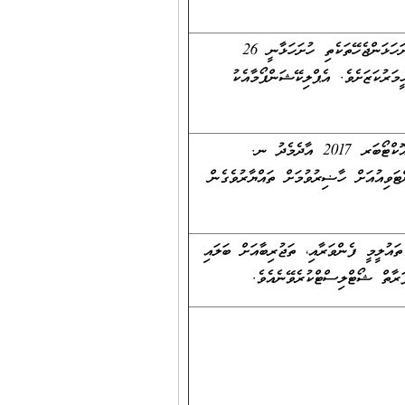
ވަޒީފާއަށް އެދޭފޯމް ހެނބަދޫޞިއްޙީމަރުކަޒުން ލިބެންހުންނާނެއެވެ. މަޤާމަށްއެދި ހުށަހަޅަންޖެހޭތަކެތި ހުށަހަޅާނީ 26
ރިން ނ. ހެނބަދޫޞިއްޙީމަރުކަޒަށެވެ. އެޕްލިކޭޝަންފޯމާއެކު
މިމަޤާމަށް މީހަކުހޮވުމާބެހޭ އިންޓަވިއުއޮންނާނީ 01 އޮކްޓޯބަރ 2017 އާއި 05 އޮކްޓޯބަރ 2017 އާދެމެދު ނ.
ޓަވިއުއަށް ހާޟިރުވުމަށް ތައްޔާރުވެގެން
 ފަރާތްތަކުގެ އަދަދު 10 އަށްވުރެގިނަނަމަ ތައުލީމީ ފެންވަރާއި، ތަޖުރިބާއަށް ބަލައި