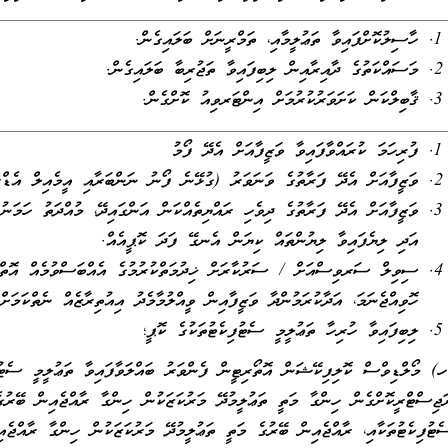
ހާސިލުކޮށްފައިވާ ތަޢުލީމާއި، ތަމްރީނަށް ބަލައިގެން.
މަސައްކަތުގެ ދާއިރާއިން ލިބިފައިވާ ތަޖުރިބާ ބަލައިގެން.
ޤާބިލްކަން ކަށަވަރުކުރުމަށް އިންޓަރވިއު ކޮށްގެން.
ފުރިހަމަ ކުރައްވާފައިވާ ވަޒީފާއަށް އެދޭ ފޯމު
ވަޒީފާއަށް އެދޭ ފަރާތުގެ ވަނަވަރު (ގުޅޭނެ ފޯނު ނަންބަރާއި އީމެއިލް އެޑް
ވަޒީފާއަށް އެދޭ ފަރާތުގެ ދިވެހި ރައްޔިތެއްކަން އަންގައިދޭ، މުއްދަތު ހަމަނު
އަދި ލިޔެފައިވާ ލިޔުންތައް ކިޔަން އެނގޭ ފަދަ ކޮޕީއެއް.
ސިވިލް ސަރވިސްއަށް / ސަރުކާރަށް ޚިދުމަތްކުރުމުގެ އެއްބަސްވުމެއް އޮތް މ
ހޮވިއްޖެނަމަ، އަދާކުރަމުންދާ ވަޒީފާއިން ވީއްލުމާމެދު އިއުތިރާޒެއް ނެތްކަމަށް
ލިބިފައިވާ ހުރިހާ ތަޢުލީމީ ސެޓުފިކެޓުތަކުގެ ކޮޕީ؛
ހ) މޯލްޑިވްސް ކޮލިފިކޭޝަން އޮތޯރިޓީން ފެންވަރު ބައްލަވާފައިވާ ތަޢުލީމީ ސެޓުފި
ަޖިސްޓްރީކޮށްގެން ހިންގާ މަތީ ތަޢުލީމުދޭ މަރުކަޒަކުން ހިންގާ ރާއްޖެއިން ބޭރުގެ 
ެޓުފިކެޓުތަކާއި، ރާއްޖެއިން ބޭރުގެ މަތީ ތަޢުލީމުދޭ މަރުކަޒަކުން ހިންގާ ރާއްޖެއި