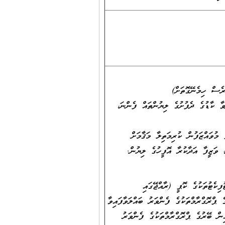
ރެސް ހިމެނޭގޮތަށް)
ވާ ކާޑުގެ ދެފުށުގެ ލިޔުންތައް ފެންނަ،
ުވައްޒަފުން ކުރިމަތިލާ މަޤާމަށް
، ވަޒީފާ އަދާކުރާ އޮފީހުގެ ލިޔުން.
ކެޓުތަކުގެ ކޮޕީ (ރާއްޖޭގައި
ޕްރޮގްރާމްތަކުގެ ފެންވަރު ބައްލަވާފައިވާ
ން ބޭރުގެ ޕްރޮގްރާމްތަކުގެ ފެންވަރު