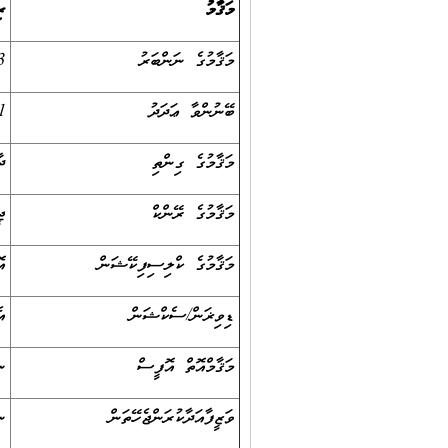
މަޤާމު
ރ
މަޤާމުގެ ނަންބަރު
3
ބޭނުންވާ ޢަދަދު
1 (އެކެއ
މަޤާމުގެ ގިންތި
ދ
މަޤާމުގެ ރޭންކް
ޖ
މަޤާމުގެ ކްލިސިފިކޭޝަން
އ
ޑިވިޜަން/ސެކްޝަން
އ
މަޤާމްއޮތް އޮފީސް
ނ
ވަޒީފާއަދާކުރަންޖެހޭތަން
ނ