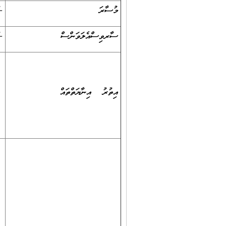
މުސާރަ
-/4465
ސާރވިސްއެލަވަންސް
-/1500
އިތުރު އިނާޔަތްތައް