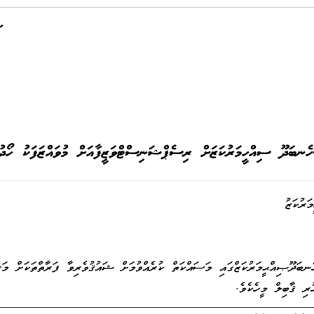
ެނބަދޫ ސިއްހީމަރުކަޒަށް ރިސެޕްޝަނިސްޓްވަޒީފާއަށް މުވައްޒަފަކު ހޯދު
ރުކަޒު
ަދޫޞިއްޙީމަރުކަޒްގައި މަސައްކަތް ކުރެއްވުމަށް ޝައުޤުވެރިވާ ފަރާތްތަކަށް މަރ
ރި ޤާބިލް މީހެކެވެ.