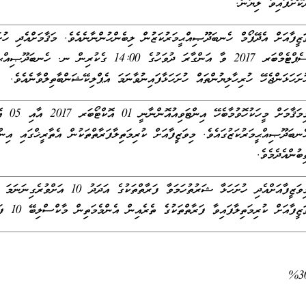
ޫކޮށްފައިވާ ލިޔުން.
ސެޕްޓެމްބަރ 2017 ވާ އަންގާރަ ދުވަހުގެ 14:00 ގެކު
ުށަހަޅަންޖެހޭ ހުރިހާލިޔުންތައް ހުށަހަޅާފައިނުވާނަމަ އެޕްލިކޭޝަންބާތިލްވާނެއެވެ.
ެނބަދޫޞިއްޙީމަރުކަޒުގައެވެ. މިވަޒީފާއަށް ކުރިމަތިލާފަރާތްތަކުން އެތާރީޚްގައި އިން
ިބުންއެދެމެވެ.
މިވަޒީފާއަށްއެދި ހުށަހަޅާ ޝަރުތުހަމަވާ
ޒީފާއަށް ކުރިމަތިލާފައިވާ ފަރާތްތަކުގެ ތެރެއިން އެންމެމަތިން މާކްސްލިބޭ 10 ފަރާތް ޝޯޓްލިސްޓްކުރެވޭނެއެވެ.
%3