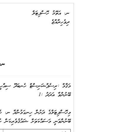
ނ. އަތޮޅު ހޮސްޕިޓަލް
ދިވެހިރާއްޖެ
ނ.ހ
މަޤާމް :ރިސެޕްޝަނިސްޓް ހެނބަދޫ ސިއްހީމަ
ބޭނުންވާ އަދަދު :1
މިހޮސްޕިޓަލްގެ ދަށުން ހިނގަމުންދާ ނ. ހެނބ
ބޭނުންވަނީ މަސައްކަތަށް ޝައުޤުވެރިކަން ހު