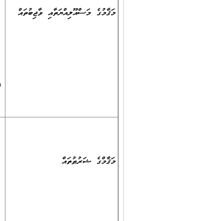
މަޤާމުގެ މަސްއޫލިއްޔަތާއި ވާޖިބުތައް
މަޤާމްގެ ޝަރުޠުތައް