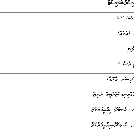
ިސެޕްޝަނިސްޓް
J-25248
ް)
ާއިމީ
ީ.އެސް 3
ޮފިސަރ ގްރޭޑް1
ެޑްމިނިސްޓްރޭޓިވް ޔުނިޓް
. ހެނބަދޫޞިއްޙީމަރުކަޒު
. ހެނބަދޫޞިއްޙީމަރުކަޒު